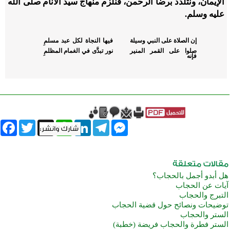
الإيمان، ونتلذذ برضا الرحمن، فنلزم منهاج سيد الأنام صلى الله
عليه وسلم.
إن الصلاة على النبي وسيلة
فيها النجاة لكل عبد مسلمِ
صلوا على القمر المنير
نور تبدَّى في الغمام المظلمِ
فإنه
book
Twitter
WhatsApp
X
LinkedIn
Telegram
Messenger
هل أبدو أجمل بالحجاب؟
آيات عن الحجاب
التبرج والحجاب
توضيحات ونصائح حول قضية الحجاب
الستر والحجاب
الستر فطرة والحجاب فريضة (خطبة)