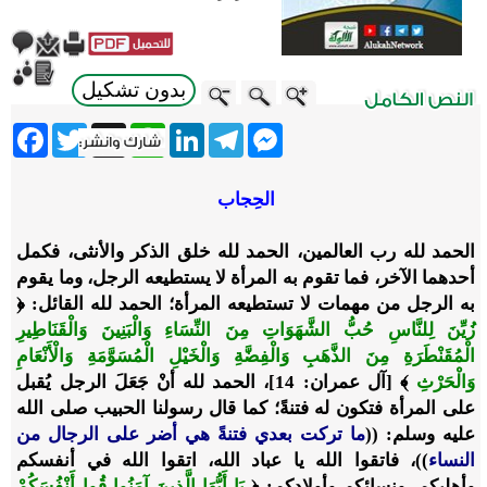
بدون تشكيل
ebook
Twitter
WhatsApp
X
LinkedIn
Telegram
Messenger
الحِجاب
الحمد لله رب العالمين، الحمد لله خلق الذكر والأنثى، فكمل
أحدهما الآخر، فما تقوم به المرأة لا يستطيعه الرجل، وما يقوم
به الرجل من مهمات لا تستطيعه المرأة؛ الحمد لله القائل: ﴿
زُيِّنَ لِلنَّاسِ حُبُّ الشَّهَوَاتِ مِنَ النِّسَاءِ وَالْبَنِينَ وَالْقَنَاطِيرِ
الْمُقَنْطَرَةِ مِنَ الذَّهَبِ وَالْفِضَّةِ وَالْخَيْلِ الْمُسَوَّمَةِ وَالْأَنْعَامِ
وَالْحَرْثِ
﴾ [آل عمران: 14]، الحمد لله أنْ جَعَلَ الرجل يُقبل
على المرأة فتكون له فتنةً؛ كما قال رسولنا الحبيب صلى الله
عليه وسلم: ((
ما تركت بعدي فتنةً هي أضر على الرجال من
النساء
))، فاتقوا الله يا عباد الله، اتقوا الله في أنفسكم
وأهليكم، ونسائكم وأولادكم: ﴿
يَا أَيُّهَا الَّذِينَ آمَنُوا قُوا أَنْفُسَكُمْ