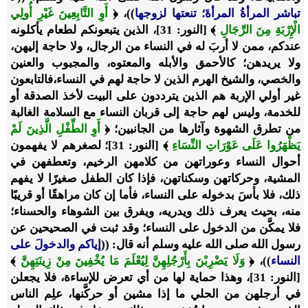
تباشر المرأةُ المرأةَ؛ تنعتها لزوجها
))، ﴿
أَوِ التَّابِعِينَ غَيْرِ أُولِي
الْإِرْبَةِ مِنَ الرِّجَالِ
﴾ [النور: 31]، الذين يتبعونكم لطعام يأكلونه
عندكم، ممن لا أربَ له في النساء من الرجال، ولا حاجة إليهن،
ولا يريدهن؛ كالأحمق والأبله والمعتوه، والمجبوب والعنين
والخصي، والشيخ الهرم الذين لا حاجة لهم في النساء،فالتابعون
غير أولي الإربة هم الذين يترددون على البيت لأخذ الصدقة أو
للخدمة، وليس لهم حاجة إلى قربان النساء مع السلامة الغالبة
من تطرق الشهوة وآثارها من الجانبين؛ ﴿
أَوِ الطِّفْلِ الَّذِينَ لَمْ
يَظْهَرُوا عَلَى عَوْرَاتِ النِّسَاءِ
﴾ [النور: 31]؛ لصغرهم لا يفهمون
أحوال النساء وعوراتهن من كلامهن الرخيم، وتعطفهن في
المشية، وحركاتهن وسكناتهن، فإذا كان الطفل صغيرًا لا يفهم
ذلك، فلا بأسَ بدخوله على النساء، فأما إن كان مراهقًا أو قريبًا
منه، بحيث يعرف ذلك ويدريه، ويفرق بين الشوهاء والحسناء؛
فلا يمكَّن من الدخول على النساء؛ وقد ثبت في الصحيحين عن
رسول الله صلى الله عليه وسلم أنه قال: ((
إياكم والدخولَ على
النساء
))، ﴿
وَلَا يَضْرِبْنَ بِأَرْجُلِهِنَّ لِيُعْلَمَ مَا يُخْفِينَ مِنْ زِينَتِهِنَّ
﴾
[النور: 31]، وهذا حماية لها من أي تعرض للإساءة، فلا يجعلن
في أرجلهن من الحلي ما إذا مشين أو حركَّنها، علِم الناس