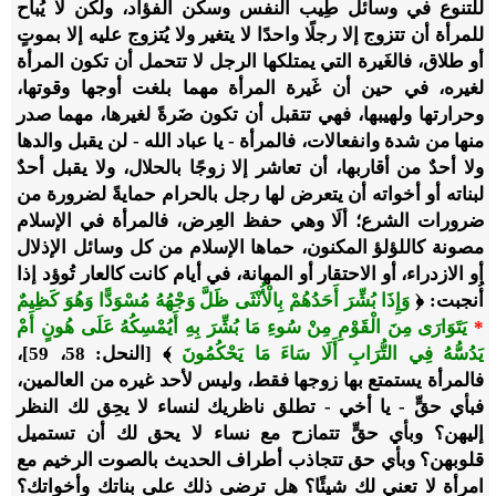
للتنوع في وسائل طِيب النفس وسكن الفؤاد، ولكن لا يُباح
للمرأة أن تتزوج إلا رجلًا واحدًا لا يتغير ولا يُتزوج عليه إلا بموتٍ
أو طلاق، فالغَيرة التي يمتلكها الرجل لا تتحمل أن تكون المرأة
لغيره، في حين أن غَيرة المرأة مهما بلغت أوجها وقوتها،
وحرارتها ولهيبها، فهي تتقبل أن تكون ضَرةً لغيرها، مهما صدر
منها من شدة وانفعالات، فالمرأة - يا عباد الله - لن يقبل والدها
ولا أحدٌ من أقاربها، أن تعاشر إلا زوجًا بالحلال، ولا يقبل أحدٌ
لبناته أو أخواته أن يتعرض لها رجل بالحرام حمايةً لضرورة من
ضرورات الشرع؛ ألَا وهي حفظ العِرض، فالمرأة في الإسلام
مصونة كاللؤلؤ المكنون، حماها الإسلام من كل وسائل الإذلال
أو الازدراء، أو الاحتقار أو المهانة، في أيام كانت كالعار تُوؤد إذا
أُنجبت: ﴿
وَإِذَا بُشِّرَ أَحَدُهُمْ بِالْأُنْثَى ظَلَّ وَجْهُهُ مُسْوَدًّا وَهُوَ كَظِيمٌ
*
يَتَوَارَى مِنَ الْقَوْمِ مِنْ سُوءِ مَا بُشِّرَ بِهِ أَيُمْسِكُهُ عَلَى هُونٍ أَمْ
يَدُسُّهُ فِي التُّرَابِ أَلَا سَاءَ مَا يَحْكُمُونَ
﴾ [النحل: 58، 59]،
فالمرأة يستمتع بها زوجها فقط، وليس لأحد غيره من العالمين،
فبأي حقٍّ - يا أخي - تطلق ناظريك لنساء لا يحِق لك النظر
إليهن؟ وبأي حقٍّ تتمازح مع نساء لا يحق لك أن تستميل
قلوبهن؟ وبأي حق تتجاذب أطراف الحديث بالصوت الرخيم مع
امرأة لا تعني لك شيئًا؟ هل ترضى ذلك على بناتك وأخواتك؟