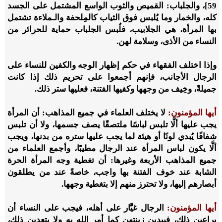
59]، والجلباب: القميص والثوب الواسع المشتمل على الجسد
كله، والخمار وما يُلبس فوق الثياب كالمِلحفة والـملاءة تشتمل
بها المرأة، هي الجلابيب، فلُبس الجلباب حماية للحرائر من
النساء من الأذى، وسلامة لهن.
وإذا اختلف الفقهاء في حكم إظهار الوجه والكفين للنساء على
الرجال الأجانب، فإنهم أجمعوا على تحريم ذلك إذا كانت
جميلةً، وخِيف من وجهها وكفيها الفتنة، فعليها ستر ذلك.
أيها المؤمنون:
لا يختلف العلماء في جميع المذاهب: أن المرأة
يجب عليها ألَّا تلبس لباسًا ملتصقًا يصف جسمها، ولا أن تلبس
شفافًا يُبدي لونًا أو هيئة لما يجب عليها ستره من بدنها، ويجب
ألَّا يكون لباس المرأة عند الرجال مطيبًا، وأجمع العلماء من
جميع المذاهب الأربعة وغيرها: أن تغطية وجه المرأة الحرة
الشابة عند خوف الفتنة بها واجب، خاصةً عند من يطلقون
أبصارهم إليها، ولا تحترز منهم إلا بتغطية وجهها.
أيها المؤمنون:
الرجال غيَّار على أهله، فيجب على النساء أن
يراعين ذلك، فيبدين زينتهن كما أمر الله به ولا يتعدين ذلك،