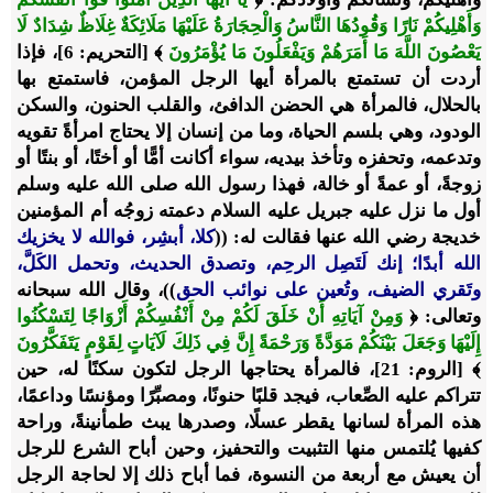
وَأَهْلِيكُمْ نَارًا وَقُودُهَا النَّاسُ وَالْحِجَارَةُ عَلَيْهَا مَلَائِكَةٌ غِلَاظٌ شِدَادٌ لَا
يَعْصُونَ اللَّهَ مَا أَمَرَهُمْ وَيَفْعَلُونَ مَا يُؤْمَرُونَ
﴾ [التحريم: 6]، فإذا
أردت أن تستمتع بالمرأة أيها الرجل المؤمن، فاستمتع بها
بالحلال، فالمرأة هي الحضن الدافئ، والقلب الحنون، والسكن
الودود، وهي بلسم الحياة، وما من إنسان إلا يحتاج امرأةً تقويه
وتدعمه، وتحفزه وتأخذ بيديه، سواء أكانت أمًّا أو أختًا، أو بنتًا أو
زوجةً، أو عمةً أو خالة، فهذا رسول الله صلى الله عليه وسلم
أول ما نزل عليه جبريل عليه السلام دعمته زوجُه أم المؤمنين
خديجة رضي الله عنها فقالت له: ((
كلا، أبشِر، فوالله لا يخزيك
الله أبدًا؛ إنك لَتَصِل الرحِم، وتصدق الحديث، وتحمل الكَلَّ،
وتَقري الضيف، وتُعين على نوائب الحق
))، وقال الله سبحانه
وتعالى: ﴿
وَمِنْ آيَاتِهِ أَنْ خَلَقَ لَكُمْ مِنْ أَنْفُسِكُمْ أَزْوَاجًا لِتَسْكُنُوا
إِلَيْهَا وَجَعَلَ بَيْنَكُمْ مَوَدَّةً وَرَحْمَةً إِنَّ فِي ذَلِكَ لَآيَاتٍ لِقَوْمٍ يَتَفَكَّرُونَ
﴾ [الروم: 21]، فالمرأة يحتاجها الرجل لتكون سكنًا له، حين
تتراكم عليه الصِّعاب، فيجد قلبًا حنونًا، ومصبِّرًا ومؤنسًا وداعمًا،
هذه المرأة لسانها يقطر عسلًا، وصدرها يبث طمأنينةً، وراحة
كفيها يُلتمس منها التثبيت والتحفيز، وحين أباح الشرع للرجل
أن يعيش مع أربعة من النسوة، فما أباح ذلك إلا لحاجة الرجل