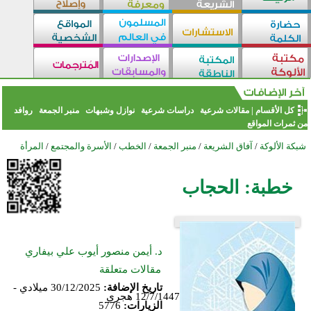
كل الأقسام
|
مقالات شرعية
دراسات شرعية
نوازل وشبهات
منبر الجمعة
روافد
من ثمرات المواقع
شبكة الألوكة
/
آفاق الشريعة
/
منبر الجمعة
/
الخطب
/
الأسرة والمجتمع
/
المرأة
خطبة: الحجاب
د. أيمن منصور أيوب علي بيفاري
مقالات متعلقة
تاريخ الإضافة:
30/12/2025 ميلادي -
12/7/1447 هجري
الزيارات:
5776