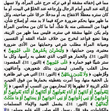
مما في إخفائه مشقة أو في تركه حرج على المرأة، ولا تسهل
إزالته عند البدو أمام الرجال وإرجاعه عند الخلوِّ في البيت، أو ما
كان ستره معطلًا الانتفاع به، أو مدخلًا حرجًا على صاحبته، وكل
ما ظهر منها بحكم ضرورة حركة فيما لا بد منه، أو إصلاح شأن،
فهذا من المستثنى منه بلا شكٍّ، أما ما كان من محاسن المرأة
ولم يكن عليها مشقة في ستره، فليس مما ظهر من الزينة،
وهنا نضع قواعد لنخرج من خلاف علماء الفقه أو التفسير،
وصيانة المرأة مطلب شرعي وحمايتها من الأذى ضرورة
معتبرة، ومن حمايتها: ﴿
وَلْيَضْرِبْنَ بِخُمُرِهِنَّ عَلَى جُيُوبِهِنَّ
﴾
[النور: 31]، والخمار هو الثوب الذي تغطي به رأسها، وكل ما
ستر شيئًا فهو خماره ﴿
عَلَى جُيُوبِهِنَّ
﴾ [النور: 31]، المقصود:
محل القلب والصدر، ليسترن بذلك شعورهن، وأعناقهن،
وقُرُطهن، ﴿
وَلَا يُبْدِينَ زِينَتَهُنَّ
﴾ [النور: 31] التي هي غير ظاهرة
بل الخفية منها، وما أُمرت بتغطيته بخمارها من فوق الجيب،
تلكم الزينة لا تظهرها إلا لمحارمهن من النسب أو الصهر: ﴿
إِلَّا
لِبُعُولَتِهِنَّ أَوْ آبَائِهِنَّ أَوْ آبَاءِ بُعُولَتِهِنَّ أَوْ أَبْنَائِهِنَّ أَوْ أَبْنَاءِ بُعُولَتِهِنَّ أَوْ
إِخْوَانِهِنَّ أَوْ بَنِي إِخْوَانِهِنَّ أَوْ بَنِي أَخَوَاتِهِنَّ أَوْ نِسَائِهِنَّ أَوْ مَا مَلَكَتْ
أَيْمَانُهُنَّ
﴾ [النور: 31]،
يشمل العبيد والإماء المسلمات
والكتابيات، وقد قال رسول الله
صلى الله عليه وسلم: ((
لا