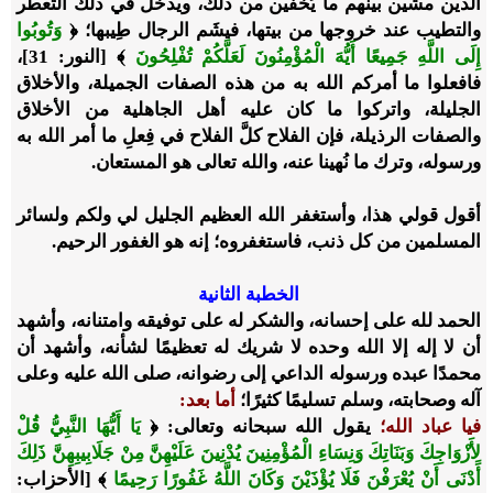
الذين مشين بينهم ما يُخفين من ذلك، ويدخل في ذلك التعطر
والتطيب عند خروجها من بيتها، فيشَم الرجال طِيبها؛ ﴿
وَتُوبُوا
إِلَى اللَّهِ جَمِيعًا أَيُّهَ الْمُؤْمِنُونَ لَعَلَّكُمْ تُفْلِحُونَ
﴾ [النور: 31]،
فافعلوا ما أمركم الله به من هذه الصفات الجميلة، والأخلاق
الجليلة، واتركوا ما كان عليه أهل الجاهلية من الأخلاق
والصفات الرذيلة، فإن الفلاح كلَّ الفلاح في فِعلِ ما أمر الله به
ورسوله، وترك ما نُهينا عنه، والله تعالى هو المستعان.
أقول قولي هذا، وأستغفر الله العظيم الجليل لي ولكم ولسائر
المسلمين من كل ذنب، فاستغفروه؛ إنه هو الغفور الرحيم.
الخطبة الثانية
الحمد لله على إحسانه، والشكر له على توفيقه وامتنانه، وأشهد
أن لا إله إلا الله وحده لا شريك له تعظيمًا لشأنه، وأشهد أن
محمدًا عبده ورسوله الداعي إلى رضوانه، صلى الله عليه وعلى
آله وصحابته، وسلم تسليمًا كثيرًا؛
أما بعد:
فيا عباد الله؛
يقول الله سبحانه وتعالى: ﴿
يَا أَيُّهَا النَّبِيُّ قُلْ
لِأَزْوَاجِكَ وَبَنَاتِكَ وَنِسَاءِ الْمُؤْمِنِينَ يُدْنِينَ عَلَيْهِنَّ مِنْ جَلَابِيبِهِنَّ ذَلِكَ
أَدْنَى أَنْ يُعْرَفْنَ فَلَا يُؤْذَيْنَ وَكَانَ اللَّهُ غَفُورًا رَحِيمًا
﴾ [الأحزاب: