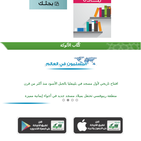
اختتام الدورة التاسعة لمسابقة حفظ وتلاوة القرآن الكريم في أزناكاييف
تيسليتش تختتم برنامجا تعليميا لتعزيز القيم وبناء الشخصية للشباب المسلمين
كُتَّاب الألوكة
اختتام منافسات قرآنية متميزة في بنغلاديش بمشاركة 3000 متسابق
أكثر من 400 طالب يشاركون في مسابقة المعلومات الإسلامية بأستراليا
افتتاح تاريخي لأول مسجد في بلييفليا بالجبل الأسود منذ أكثر من قرن
منطقة ريبوفسي تحتفل بميلاد مسجد جديد في أجواء إيمانية مميزة
أكبر مشروع إسلامي في ريف أستراليا يفتتح أبوابه بعد سنوات من العمل والعطاء
القرآن والتربية في صدارة البرامج الصيفية للمسلمين في بينزا وساراتوف وموردوفيا هذا العام
اختتام الدورة التاسعة لمسابقة حفظ وتلاوة القرآن الكريم في أزناكاييف
تيسليتش تختتم برنامجا تعليميا لتعزيز القيم وبناء الشخصية للشباب المسلمين