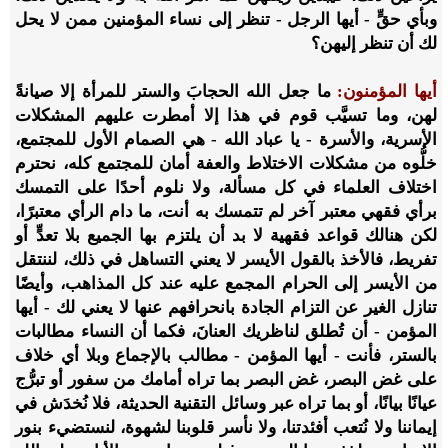
وبأي حقٍّ - أيها الرجل - تنظر إلى نساء المؤمنين ممن لا يحل
لك أن تنظر إليهن؟
أيها المؤمنون:
ما جعل الله الحجابَ والستر للمرأة إلا صيانةً
لهن، وما تسيَّب قوم في هذا إلا أمطرت عليهم المشكلات
الأسرية، والأسرة - يا عباد الله - هي الصمام الأول للمجتمع،
خلُّوه من مشكلات الاختلاط والعفة أمان للمجتمع كله، نحترم
اختلاف العلماء في كل مسألة، ولا نلوم أحدًا على التمسك
برأي فقهي معتبر آخر لم تتمسك به أنت، ما دام الرأي معتبرًا،
لكن هنالك قواعد فقهية لا بد أن يلتزم بها الجميع بلا تعدٍّ أو
تفريط، فالأخذ بالقول الأيسر لا يعني التساهل في ذلك، لننتقل
من الأيسر إلى الحرام المجمع عليه عند كل المذاهب، وأيضًا
تنازل الغير عن التزام الجادة بانحرافهم عنها لا يعني لك - أيها
المؤمن - أن تُطلق لناظريك العنانَ، فكما أن النساء مطالبات
بالستر، فأنت - أيها المؤمن - مطالب بالإجماع وبلا أي خلاف
على غض البصر، غض البصر بما تراه أمامك من سفور أو تبرُّج
عيانًا بيانًا، أو بما تراه عبر وسائل التقنية الحديثة، فلا نُخدَش في
إيماننا ولا نُتعب أفئدتنا، ولا نأسر قلوبنا لشهوة، لنستضيء بنور