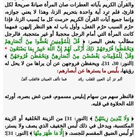
والقرآن الكريم بآياته العطرات صان المرأة صيانةً صريحةً لكل
قارئ، فلم ترِد آية واحدة بتحريم الزنا، وهذا لا يعني جوازه،
وإنما جميع آيات القرآن الكريم حرمت كل ما يُسبب الزنا، فإذا
حرُم السبب حرُم الفعل، وأول باب له هو النظر إليهن، فمهما
كانت المرأة التي أمام الرجل محجبةً أو غير متحجبة، فالرجل
مطالَب بغض البصر: ﴿
قُلْ لِلْمُؤْمِنِينَ يَغُضُّوا مِنْ أَبْصَارِهِمْ
وَيَحْفَظُوا فُرُوجَهُمْ ذَلِكَ أَزْكَى لَهُمْ إِنَّ اللَّهَ خَبِيرٌ بِمَا يَصْنَعُونَ
*
وَقُلْ لِلْمُؤْمِنَاتِ يَغْضُضْنَ مِنْ أَبْصَارِهِنَّ وَيَحْفَظْنَ فُرُوجَهُنَّ
﴾
[النور: 30، 31]، ويحفظن فروجهن عن أن يراها من لا يحل له
رؤيتها،
بلُبس ما يسترها عن أبصارهم:
ألم ترَ أن العين للقلب رائد
فما تألف العينان فالقلب آلفُ
فالنظر سهم من سهام إبليس مسموم، فمن غض بصره، أورثه
الله الحلاوة في قلبه.
﴿
وَلَا يُبْدِينَ زِينَتَهُنَّ
﴾ [النور: 31] من الزينة الخَلقية أو الزينة
المكتسبة، ويدخل في ذلك لُبس الخفيف الذي يصف ولا يستر،
أو لُبس الضيق المقسم للجسد، ﴿
إِلَّا مَا ظَهَرَ مِنْهَا
﴾ [النور: 31]؛