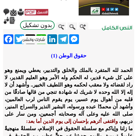
بدون تشكيل
ebook
Twitter
WhatsApp
X
LinkedIn
Telegram
Messenger
حقوق الوطن (1)
الحمد لله المتفرد بالملك والخلق والتدبير، يعطي ويمنع وهو
على كل شيء قدير، له الحكم وله الأمر وهو العليم القدير، لا
راد لقضائه ولا معقب لحكمه وهو اللطيف الخبير.. وأشهد أن لا
إله إلا الله وحده لا شريك له شهادة تنجي من قالها صادقًًا من
قلبه من أهوال يوم عسير، يوم يقوم الناس لرب العالمين،
وأشهد أن محمدًًا عبده ورسوله، البشير النذير والسراج المنير،
صلى الله عليه وعلى آله وصحابته أجمعين، ومن سار على
دربهم،
واقتفى أثرهم بإحسان إلى يوم الدين أما بعد:
ما زلنا وإياكم مع سلسلة الحقوق في الإسلام، سلسلةٌ منهجيةٌ
علميةٌ تربوية. واليوم حديثنا عن حقٍّ عظيم من الحقوق في