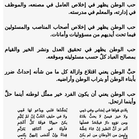
حب الوطن
يظهر في إخلاص العامل في مصنعه، والموظف
في إدارته، والمعلم في مدرسته.
حب الوطن
يظهر في إخلاص أصحاب المناصب والمسئولين
فيما تحت أيديهم من مسؤوليات وأمانات.
حب الوطن
يظهر في تحقيق العدل ونشر الخير والقيام
بمصالح العباد كلٌ حسب مسئوليته وموقعه.
حبَّ الوطن
يعني اقتلاع وازالة كل ما من شأنه إحداثُ ضرر
بأبناء الوطن أو بتراب الوطن وأراضيه.
حب الوطن
يعني أن يكون الفرد خير ممثِّل لوطنه أينما حلَّ
وأينما ارتحل.
بِلادي هَواهَا في لِسَاني وفي دَمِي
يُمَجِّدُها قلبي ويدْعو لهَا فَمِي
ولا خيرَ فيمنْ لا يحبُّ بلادَهُ
ولا في حليفِ الحُبِّ إنْ لمْ يُتَيَّمِ
ومن تؤوِهِ دارٌ فيجْحَدُ فضلَها
يكنْ حيوانًا فوقَهُ كلُّ أَعْجَمِ
ألم ترَ أنَّ الطيرَ إنْ جَاءَ عِشَّهُ
فآواهُ في أكنَافِهِ يَتَرَنَّمِ
وليسَ من الأوطانِ من لم يكنْ
فِداءً وإنْ أَمْسَى إليهنَّ ينْتَمي
لها