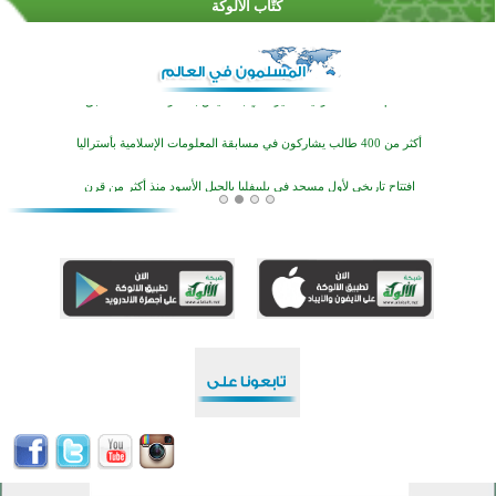
كُتَّاب الألوكة
أكثر من 100 شخص يتعرفون على الإسلام خلال يوم المسجد المفتوح في ميلفيل
اختتام منافسات قرآنية متميزة في بنغلاديش بمشاركة 3000 متسابق
أكثر من 400 طالب يشاركون في مسابقة المعلومات الإسلامية بأستراليا
افتتاح تاريخي لأول مسجد في بلييفليا بالجبل الأسود منذ أكثر من قرن
منطقة ريبوفسي تحتفل بميلاد مسجد جديد في أجواء إيمانية مميزة
أكبر مشروع إسلامي في ريف أستراليا يفتتح أبوابه بعد سنوات من العمل والعطاء
القرآن والتربية في صدارة البرامج الصيفية للمسلمين في بينزا وساراتوف وموردوفيا هذا العام
اختتام الدورة التاسعة لمسابقة حفظ وتلاوة القرآن الكريم في أزناكاييف
أكثر من 100 شخص يتعرفون على الإسلام خلال يوم المسجد المفتوح في ميلفيل
اختتام منافسات قرآنية متميزة في بنغلاديش بمشاركة 3000 متسابق