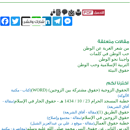
book
Twitter
WhatsApp
X
LinkedIn
Telegram
Messenger
من شعر الغربة عن الوطن
حب الوطن في كلمات
واجبنا نحو الوطن
التربية الإسلامية وحب الوطن
حقوق البيئة
الحقوق الزوجية (حقوق مشتركة بين الزوجين) (WORD)
(كتاب - مكتبة
الألوكة)
خطبة المسجد الحرام 23 / 10 / 1434 هـ - حقوق الجار في الإسلام
(مقالة -
آفاق الشريعة)
حقوق الطريق (1)
(مقالة - آفاق الشريعة)
حقوق الزوجين في الإسلام
(مقالة - مجتمع وإصلاح)
خطبة حقوق العمال
(مقالة - موقع د. علي بن عبدالعزيز الشبل)
الدرس الثاني عن حقوق النبي محمد صلى الله عليه وسلم
(محاضرة - مكتبة