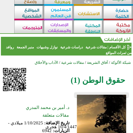
كل الأقسام
|
مقالات شرعية
دراسات شرعية
نوازل وشبهات
منبر الجمعة
روافد
من ثمرات المواقع
شبكة الألوكة
/
آفاق الشريعة
/
مقالات شرعية
/
الآداب والأخلاق
حقوق الوطن (1)
د. أمير بن محمد المدري
مقالات متعلقة
تاريخ الإضافة:
1/10/2025 ميلادي -
10/4/1447 هجري
الزيارات:
6942