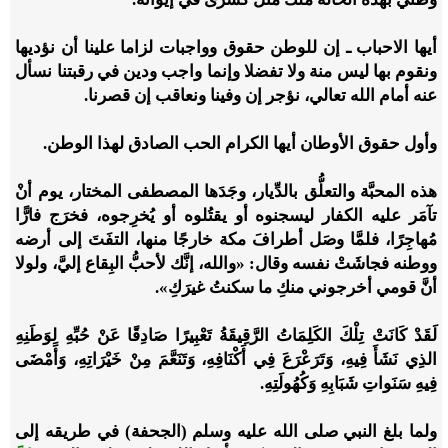
أيها الاحباب ـ إن للوطن حقوق وواجبات لزاما علينا أن نؤديها
ونقوم بها ليس منة ولا تفضلا وإنما واجب ودين في رقبتنا نسأل
عنه أمام الله تعالي، نؤجر إن وفينا ونعاقب إن قصرنا.
وأول حقوق الأوطان أيها الكرام الحب الصادق لهذا الوطن.
هذه المحبَّة والتعلُّق بالدِّيار، وجَدَها المصطفى المختار، يوم أنْ
تآمَر عليه الكفار ليسجنوه أو يقتُلوه أو يُخرِجوه، فخرَج فارًّا
مُهاجِرًا، فلمَّا وصَل أطرافَ مكة خارجًا منها، التفَتَ إلى أرضه
ووطنه فجاشَتْ نفسه وقال: «
والله، إنَّك لأحبُّ البِقاع إليَّ، ولولا
أنَّ قومي أخرجوني منكِ ما سكنتُ غيرَكِ
».
لَقَدْ كَانَتْ تِلْكَ الكَلِمَاتُ الرَّقِيقَةُ تَعْبِيرًا صَادِقًا عَنْ حُبِّهِ لِوَطَنِهِ
الذِي نَشَأَ فِيهِ، وَتَرَعْرَعَ فِي أَكْنَافِهِ، وَتَنَعَّمَ مِنْ خَيْرَاتِهِ، وَأَمْضَى
فِيهِ سَنَواتِ شَبَابِهِ وَكُهُولَتِهِ.
ولما بلغ النبي صلى الله عليه وسلم (الجحفة) في طريقه إلى