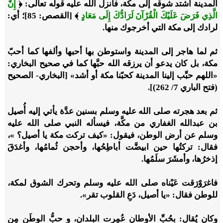
المدينة اشتد شوقه إلى مكة، فأنزل الله عليه قوله تعالى: ﴿
إِنَّ
الَّذِي فَرَضَ عَلَيْكَ الْقُرْآنَ لَرَادُّكَ إِلَى مَعَادٍ
﴾ [القصص: 85]؛ أي:
لرادك إلى مكة التي أخرجوك منها.
ثم لما هاجر إلى المدينة واستوطن بها أحبها وألفها كما أحبّ
مكة، بل كان يدعو أن يرزقه الله حبَّها كما في صحيح البخاري:
«
اللهم حبِّب إلينا المدينة كحبّنا مكة أو أشد
» [البخاري- الصحيح
(فتح الباري 7/ 262)].
ثم بعد هجرته صلى الله عليه وسلم بسنين عدَّة يأتي إليه أُصيل
بن عبدالله الغفاري من مكَّة، فيسأله النبي صلى الله عليه
وسلم عن أرض الوطن، فيقول: «
كيف تركت مكة يا أصيل؟
»،
فقال: تركتُها حين ابيضَّت أباطِحُها، وأحجن ثُمامُها، وأغدَقَ
إذخرُها، وأمشَرَ سلَمُها.
فاغرَوْرَقت عَيْناه صلى الله عليه وسلم وتحرك الشوق لمكة،
للوطن فقال: «
يا أصيل، دَعِ القلوب تقر»
.
وكان يُقال: بحُبِّ الأوطان عُمِرت البلدان، و حبُّ الوطَن مِن