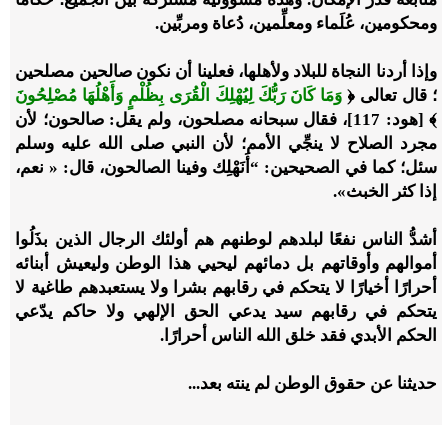
ومحكومين، عُلَماء ومعلِّمين، دُعاة ومربِّين.
وإذا أردنا النجاة للبلاد ولأهلها، فعلينا أن نكون صالحين مصلحين
؛ قال تعالى ﴿
وَمَا كَانَ رَبُّكَ لِيُهْلِكَ الْقُرَى بِظُلْمٍ وَأَهْلُهَا مُصْلِحُونَ
﴾ [هود: 117]، فقال سبحانه مصلحون، ولم يقل: صالحون؛ لأن
مجرد الصلاح لا ينجِّي الأمم؛ لأن النبي صلى الله عليه وسلم
سئل؛ كما في الصحيحين: “أَنَهْلِك وفينا الصالحون، قال: « نعم،
إذا كثر الخبث».
أشدُّ الناس نفعًا لبلدهم لوطنهم هم أولئك الرجال الذين بذَلُوا
أموالهم وأوقاتهم بل دمائهم ليحيي هذا الوطن وليعيش أبنائه
أحرارًا أخيارًا لا يتحكم في رقابهم بشرا ولا يستعبدهم طاغية لا
يتحكم في رقابهم سيد يدعي الحق الإلهي ولا حاكم يدّعي
الحكم الأبدي فقد خلق الله الناس أحرارًا.
حديثنا عن حقوق الوطن لم ينته بعد...