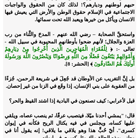
حبهم لوطنهم وديارهم؟! لذلك كان من الحقوق والواجبات
الاجتماعية في الإسلام حقوق الوطن والأرض التي يعيش فيها
الانسان ويأكل من خيرها ويعبد الله تحت سمائها.
واستحقَّ الصحابة – رضي الله عنهم - المدحَ والثَّناء من رب
العزة والجلال؛ لأنهم ضحوا بأوطانهم المحبوبة في سبيل الله -
تعالى -: ﴿
لِلْفُقَرَاءِ الْمُهَاجِرِينَ الَّذِينَ أُخْرِجُوا مِنْ دِيَارِهِمْ
وَأَمْوَالِهِمْ يَبْتَغُونَ فَضْلًا مِنَ اللَّهِ وَرِضْوَانًا وَيَنْصُرُونَ اللَّهَ وَرَسُولَهُ
أُولَئِكَ هُمُ الصَّادِقُونَ
﴾ [الحشر: 8].
بل إنَّ التغريب عن الأوطان قد جُعِلَ في شريعة الرحمن، جُزءًا
من العقوبة على بني الإنسان، إذا وقَع في الزنا من غير إحصان.
قيل لأعرابي: كيف تصنعون في البادية إذا اشتد القيظ والحر؟
قال: "يمشي أحدنا ميًلا، فيتصبب عرقًا، ثم ينصب عصاه، ويلقي
عليها كساه، ويجلس في فيه يكتال الريح فكأنه في إيوان
كسرى". أيّ حُبٍّ هذا وهو يلاقي ما يلاقي! إنه يقول أنا في
وطني بهذه الحالة ملك مثل كسرى في إيوانه.