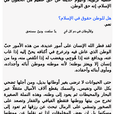
الإسلام، إنه حق الوطن.
هل للوطن حقوق في الإسلام؟
نعم.
وللأوطان في دم كل حُرٍ
يدٌ سلفت ودينٌ مستحق
لقد فطر الله الإنسان على أمور عديدة، من هذه الأمور حبّ
الوطن الذي عاش فيه وترعرع في أكنافه يحنّ إليه إذا غاب
عنه، ويدافع عنه إذا هُوجِم، ويغضب له إذا انتُقص منه، وما من
إنسان إلا ويعتز بوطنه؛ لأنه موطنه وموطن آبائه وأجداده،
ومأوى أبنائه وأحفاده.
حتى الحيوانات لا ترضى بغير أوطانها بديل، ومن أجلها تضحي
بكل غالي ونفيس.. والسمك يقطع آلاف الأميال متنقلًا عبر
البحار والمحيطات ثم يعود إلى وطنه، وهذه النملة الصغيرة
تخرج من بيتها ووطنها فتقطع الفيافي والقفار وتصعد على
الصخور وتمشي على الرمال تبحث عن رزقها ثم تعود إلى
مسكنها بل إن بعض المخلوقات إذا تم نقلها عن موطنها