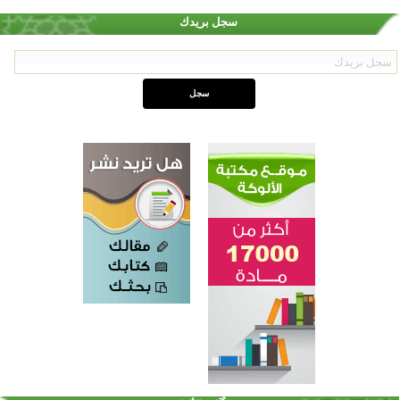
سجل بريدك
القرآن والتربية في صدارة البرامج الصيفية للمسلمين في بينزا وساراتوف وموردوفيا هذا العام
اختتام الدورة التاسعة لمسابقة حفظ وتلاوة القرآن الكريم في أزناكاييف