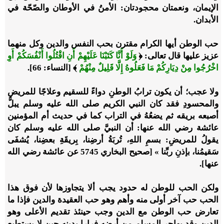
الإيمان، ونعمتان محجودتان: الأمنُ في الأوطان والصّحّة في
الأبدان.
حب الوطن أيها الكرام مقترن بحب النفس والدين وكل منهما
عزيز عليها قال تعالى: ﴿
وَلَوْ أَنَّا كَتَبْنَا عَلَيْهِمْ أَنِ اقْتُلُوا أَنْفُسَكُمْ أَوِ
اخْرُجُوا مِنْ دِيَارِكُمْ مَا فَعَلُوهُ إِلَّا قَلِيلٌ مِنْهُمْ
﴾ [النساء: 66].
ولا عجب؛ أن يكون ترابُ الوطنِ دواءً للسقيم وعلاجًا للمريضِ
والمحسودِ فقد كان النبي الكريم صلى الله عليه وسلم يبلُّ
أصبعه بريقه ثم يضعُهُ في التراب كما في حديث أم المؤمنين
عائشة رضي الله عنها: أن النبيَّ صلى الله عليه وسلم كان
يقولُ للمريضِ: بسمِ اللهِ، تُربَةُ أرضِنا، بِريقَةِ بعضِنا، يُشفَى
سَقيمُنا، بإذنِ ربِّنا » [صحيح البخاري 5745 عن عائشة رضي الله
عنها].
ولكن الحب للوطن له حدود يجب ألا يتجاوزها لأن فوق هذا
الحب حب آخر أولى منه وأهم وهو حب العقيدة والدين فإذا ما
تعارض حب الوطن مع الدين وجب حينئذ تقديم الأعلى وهو
الدين وقد يهاجر المسلم من أرضه فرارا بدينه حين لا يستطيع