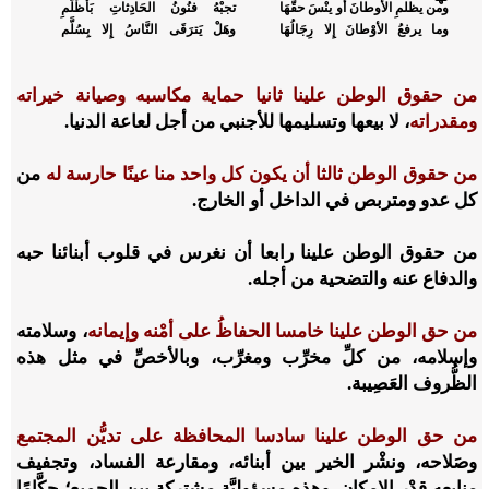
ومن يظلمِ الأوطانَ أو ينْسَ حقَّهَا
تجبْهُ فنُونُ الحَادِثاتِ بَأَظْلَمِ
وما يرفعُ الأوْطانَ إِلا رِجَالُهَا
وهَلْ يَترَقَى النَّاسُ إِلا بِسُلَّم
من حقوق الوطن علينا ثانيا حماية مكاسبه وصيانة خيراته
ومقدراته
، لا بيعها وتسليمها للأجنبي من أجل لعاعة الدنيا.
من حقوق الوطن ثالثا أن يكون كل واحد منا عينًا حارسة له
من
كل عدو ومتربص في الداخل أو الخارج.
من حقوق الوطن علينا رابعا أن نغرس في قلوب أبنائنا حبه
والدفاع عنه والتضحية من أجله.
من حق الوطن علينا خامسا الحفاظُ على أمْنه وإيمانه
، وسلامته
وإسلامه، من كلِّ مخرِّب ومغرِّب، وبالأخصِّ في مثل هذه
الظُّروف العَصِيبة.
من حق الوطن علينا سادسا المحافظة على تديُّن المجتمع
وصَلاحه، ونشْر الخير بين أبنائه، ومقارعة الفساد، وتجفيف
منابعه قدْر الإمكان. وهذه مسؤوليَّة مشتركة بين الجميع؛ حكَّامًا