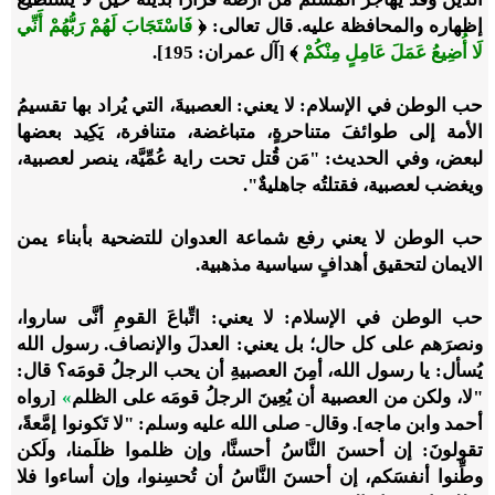
إظهاره والمحافظة عليه. قال تعالى: ﴿
فَاسْتَجَابَ لَهُمْ رَبُّهُمْ أَنِّي
لَا أُضِيعُ عَمَلَ عَامِلٍ مِنْكُمْ
﴾ [آل عمران: 195].
حب الوطن في الإسلام: لا يعني: العصبيةَ، التي يُراد بها تقسيمُ
الأمة إلى طوائفَ متناحرةٍ، متباغضة، متنافرة، يَكِيد بعضها
لبعض، وفي الحديث:
"
مَن قُتل تحت راية عُمِّيَّة، ينصر لعصبية،
ويغضب لعصبية، فقتلتُه جاهليةٌ"
.
حب الوطن لا يعني رفع شماعة العدوان للتضحية بأبناء يمن
الايمان لتحقيق أهدافٍ سياسية مذهبية.
حب الوطن في الإسلام
: لا يعني: اتِّباعَ القومِ أنَّى ساروا،
ونصرَهم على كل حال؛ بل يعني: العدلَ والإنصاف. رسول الله
يُسأل: يا رسول الله، أمِنَ العصبيةِ أن يحب الرجلُ قومَه؟ قال:
"
لا، ولكن من العصبية أن يُعِينَ الرجلُ قومَه على الظلم
»
[رواه
أحمد وابن ماجه]. وقال- صلى الله عليه وسلم: "
لا تَكونوا إمَّعةً،
تقولونَ: إن أحسنَ النَّاسُ أحسنَّا، وإن ظلموا ظلَمنا، ولَكن
وطِّنوا أنفسَكم، إن أحسنَ النَّاسُ أن تُحسِنوا، وإن أساءوا فلا