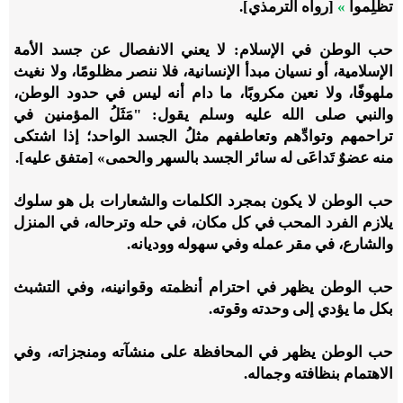
تظلِموا
»
[رواه الترمذي].
حب الوطن في الإسلام
: لا يعني الانفصال عن جسد الأمة
الإسلامية، أو نسيان مبدأ الإنسانية، فلا ننصر مظلومًا، ولا نغيث
ملهوفًا، ولا نعين مكروبًا، ما دام أنه ليس في حدود الوطن،
والنبي صلى الله عليه وسلم يقول: "مَثَلُ المؤمنين في
تراحمهم وتوادِّهم وتعاطفهم مثلُ الجسد الواحد؛ إذا اشتكى
منه عضوٌ تَداعَى له سائر الجسد بالسهر والحمى» [متفق عليه].
حب الوطن لا يكون بمجرد الكلمات والشعارات بل هو سلوك
يلازم الفرد المحب في كل مكان، في حله وترحاله، في المنزل
والشارع، في مقر عمله وفي سهوله ووديانه.
حب الوطن يظهر في احترام أنظمته وقوانينه، وفي التشبث
بكل ما يؤدي إلى وحدته وقوته.
حب الوطن
يظهر في المحافظة على منشآته ومنجزاته، وفي
الاهتمام بنظافته وجماله.