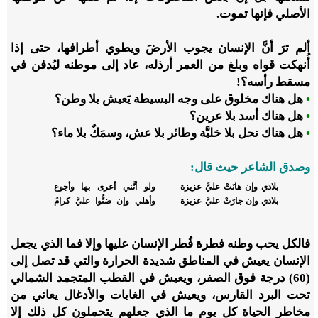
الأصلي فإنها تموت.
ألم ترَ أنَّ الإنسان يجوب الأرضَ ويطوي أطرافها، حتى إذا
أُنهكت قواه وبلغ من العمر أرذله، عاد إلى موطنه ليُدفن في
مسقط رأسه؟!
•
هل هناك مخلوق على وجه البسيطة يَعيش بلا وطن؟
•
هل هناك أسد بلا عرين؟
•
هل هناك نحل بلا خليَّة وطائر بلا عش، وسمَكٌ بلا ماء؟
وصدق الشاعر حيث قال:
بلادي وإن هانَتْ عليَّ عزيزة
ولو أنَّني أعرى بها وأجوع
بلادي وإن جارَتْ عليَّ عزيزة
وأهلي وإن ضنُّوا عليَّ كرامُ
فالكل يحب وطنه فطرة فُطر الإنسان عليها وإلا فما الذي يجعل
الإنسان يعيش في المناطق شديدة الحرارة والتي قد تصل إلى
(60) درجة فوق الصفر، ويعيش في القطب المتجمد الشمالي
تحت البرد القارس، ويعيش في الغابات والأدغال يعاني من
مخاطر الحياة كل يوم ما الذي جعلهم يتحملون كل ذلك إلا