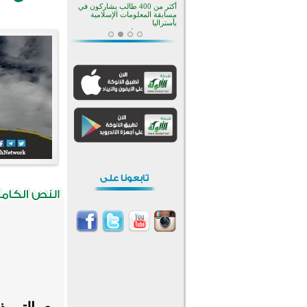
منطقة ريبوفسي تحتفل بميلاد
مسجد جديد في أجواء إيمانية مميزة
أكبر مشروع إسلامي في ريف
أستراليا يفتتح أبوابه بعد سنوات من
العمل والعطاء
القرآن والتربية في صدارة البرامج
الصيفية للمسلمين في بينزا
وساراتوف وموردوفيا هذا العام
اختتام الدورة التاسعة لمسابقة حفظ
وتلاوة القرآن الكريم في أزناكاييف
تيسليتش تختتم برنامجا تعليميا لتعزيز
القيم وبناء الشخصية للشباب
المسلمين
اختتام منافسات قرآنية متميزة في
بنغلاديش بمشاركة 3000 متسابق
أكثر من 400 طالب يشاركون في
مسابقة المعلومات الإسلامية
بأستراليا