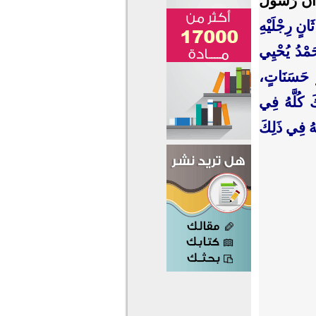
َنَّ رَسُولَ
انٍ رِجْلَيْهِ
حَمْدُ يُحْيِي
 حَسَنَاتٍ،
َ كُلَّهُ فِي
َهُ فِي ذَلِكَ