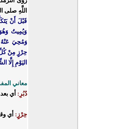
روى الترم
اللَّهِ
صلى ال
قَبْلَ أَنْ يَتَكَ
وَيُمِيتُ وَهُ
وَمُحِيَ عَنْهُ 
حِرْزٍ مِنْ كُلِّ
اليَوْمِ إِلَّا الشّ
معاني المف
دُبُرِ:
أي بعد.
حِرْزٍ:
أي وقا