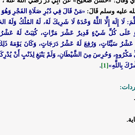
ذي
وقال: «
حسن صحيح
» عَنْ أَبِي ذَرٍّ
رضي الله عنه
، أ
له عليه وسلم
قَالَ:
«
مَنْ قَالَ فِي دُبُرِ صَلَاةِ الفَجْرِ وَهُوَ ثَ
لَّمَ: لَا إِلَهَ إِلَّا اللَّهُ وَحْدَهُ لَا شَرِيكَ لَهُ، لَهُ المُلْكُ وَلَهُ ال
وَ عَلَى كُلِّ شَيْءٍ قَدِيرٌ عَشْرَ مَرَّاتٍ، كُتِبَتْ لَهُ عَشْرُ
عَشْرُ سَيِّئَاتٍ، وَرُفِعَ لَهُ عَشْرُ دَرَجَاتٍ، وَكَانَ يَوْمَهُ ذَلِك
 مَكْرُوهٍ، وَحُرِسَ مِنَ الشَّيْطَانِ، وَلَمْ يَنْبَغِ لِذَنْبٍ أَنْ يُدْرِك
ِرْكَ بِاللَّهِ
»
[1]
.
ردات:
ية.