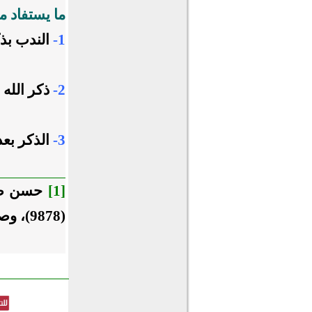
ما يستفاد 
1-
الندب بذك
2-
ذكر الله 
3-
الذكر بعد
[1]
حسن ص
(9878)، وصححه الألباني.