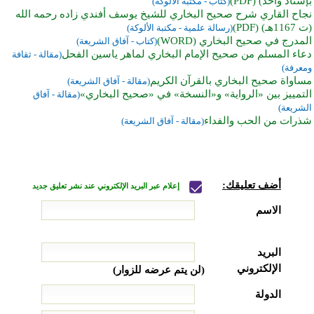
بإسناد واحد) (PDF)
(كتاب - مكتبة الألوكة)
نجاح القاري شرح صحيح البخاري للشيخ يوسف أفندي زاده رحمه الله
(ت 1167هـ) (PDF)
(رسالة علمية - مكتبة الألوكة)
المدرج في صحيح البخاري (WORD)
(كتاب - آفاق الشريعة)
دعاء المسلم من صحيح الإمام البخاري لماهر ياسين الفحل
(مقالة - ثقافة
ومعرفة)
مساواة صحيح البخاري بالقرآن الكريم
(مقالة - آفاق الشريعة)
التمييز بين «الرواية» و«النسخة» في «صحيح البخاري»
(مقالة - آفاق
الشريعة)
شذرات من الحب والفداء
(مقالة - آفاق الشريعة)
أضف تعليقك:
إعلام عبر البريد الإلكتروني عند نشر تعليق جديد
الاسم
البريد
الإلكتروني
(لن يتم عرضه للزوار)
الدولة