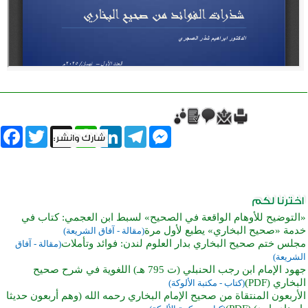
book
Twitter
WhatsApp
X
LinkedIn
Telegram
Messenger
«التوضيح للأوهام الواقعة في الصحيح» لسبط ابن العجمي: كتاب في
خدمة «صحيح البخاري» يطبع لأول مرة
(مقالة - آفاق الشريعة)
مجلس ختم صحيح البخاري بدار العلوم لندن: فوائد وتأملات
(مقالة - آفاق
الشريعة)
جهود الإمام ابن رجب الحنبلي (ت 795 هـ) اللغوية في شرح صحيح
البخاري (PDF)
(كتاب - مكتبة الألوكة)
الأربعون المنتقاة من صحيح الإمام البخاري رحمه الله (وهم أربعون حديثا