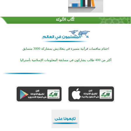
كُتَّاب الألوكة
اختتام منافسات قرآنية متميزة في بنغلاديش بمشاركة 3000 متسابق
أكثر من 400 طالب يشاركون في مسابقة المعلومات الإسلامية بأستراليا
افتتاح تاريخي لأول مسجد في بلييفليا بالجبل الأسود منذ أكثر من قرن
منطقة ريبوفسي تحتفل بميلاد مسجد جديد في أجواء إيمانية مميزة
أكبر مشروع إسلامي في ريف أستراليا يفتتح أبوابه بعد سنوات من العمل والعطاء
القرآن والتربية في صدارة البرامج الصيفية للمسلمين في بينزا وساراتوف وموردوفيا هذا العام
اختتام الدورة التاسعة لمسابقة حفظ وتلاوة القرآن الكريم في أزناكاييف
تيسليتش تختتم برنامجا تعليميا لتعزيز القيم وبناء الشخصية للشباب المسلمين