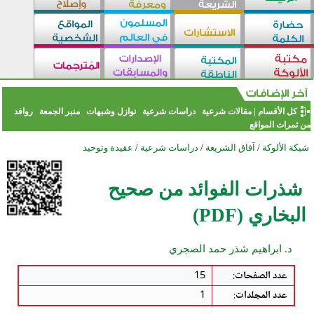
كل الأقسام
|
مقالات شرعية
دراسات شرعية
نوازل وشبهات
منبر الجمعة
روافد
من ثمرات المواقع
شبكة الألوكة
/
آفاق الشريعة
/
دراسات شرعية
/
عقيدة وتوحيد
شذرات الفوائد من صحيح
البخاري (PDF)
د. ابراهيم شذر حمد الصجري
عدد الصفحات
:
15
عدد المجلدات
:
1