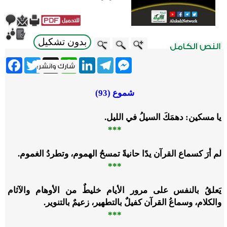
بدون تشكيل
ebook
Twitter
WhatsApp
X
LinkedIn
Telegram
Messenger
شموع (93)
يا مسكين: دهمَكَ السيلُ في الليل.
***
لم أرَ كسماع القرآن يدًا حانيةً تمسحُ الهموم، وتطردُ الغموم.
***
يَعلقُ بالنفس على مرور الأيام خليطٌ من الأوهام والآثام
والكلام، وسماعُ القرآن كفيلٌ بالتطهير، زعيمٌ بالتنوير.
***