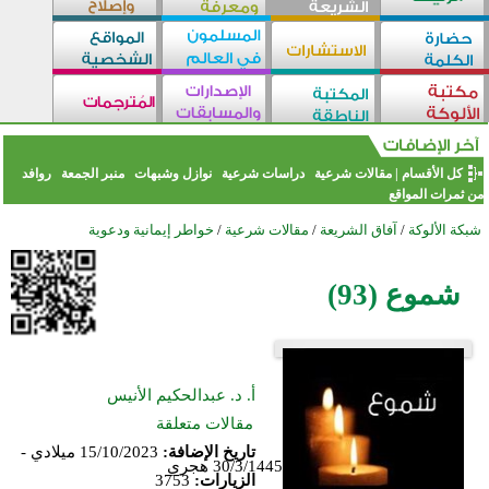
كل الأقسام
|
مقالات شرعية
دراسات شرعية
نوازل وشبهات
منبر الجمعة
روافد
من ثمرات المواقع
شبكة الألوكة
/
آفاق الشريعة
/
مقالات شرعية
/
خواطر إيمانية ودعوية
شموع (93)
أ. د. عبدالحكيم الأنيس
مقالات متعلقة
تاريخ الإضافة:
15/10/2023 ميلادي -
30/3/1445 هجري
الزيارات:
3753