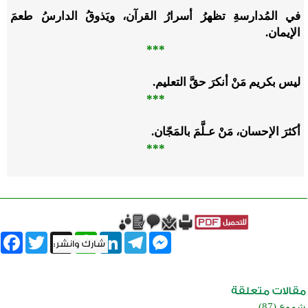
في المُدارسةِ تظهرُ أسرارُ القرآن، ويَذوقُ الدارسُ طعمَ
الإيمان.
***
ليس بكريم مَنْ أنكرَ حقَّ التعليم.
***
أكثرَ الإحسان، مَنْ عـلَّمَ بالمَجّان.
***
book
Twitter
WhatsApp
X
LinkedIn
Telegram
Messenger
شموع (87)