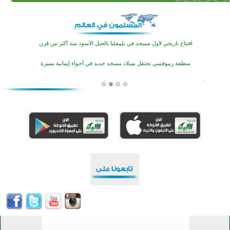
اختتام منافسات قرآنية متميزة في بنغلاديش بمشاركة 3000 متسابق
أكثر من 400 طالب يشاركون في مسابقة المعلومات الإسلامية بأستراليا
افتتاح تاريخي لأول مسجد في بلييفليا بالجبل الأسود منذ أكثر من قرن
منطقة ريبوفسي تحتفل بميلاد مسجد جديد في أجواء إيمانية مميزة
أكبر مشروع إسلامي في ريف أستراليا يفتتح أبوابه بعد سنوات من العمل والعطاء
القرآن والتربية في صدارة البرامج الصيفية للمسلمين في بينزا وساراتوف وموردوفيا هذا العام
اختتام الدورة التاسعة لمسابقة حفظ وتلاوة القرآن الكريم في أزناكاييف
تيسليتش تختتم برنامجا تعليميا لتعزيز القيم وبناء الشخصية للشباب المسلمين
اختتام منافسات قرآنية متميزة في بنغلاديش بمشاركة 3000 متسابق
أكثر من 400 طالب يشاركون في مسابقة المعلومات الإسلامية بأستراليا