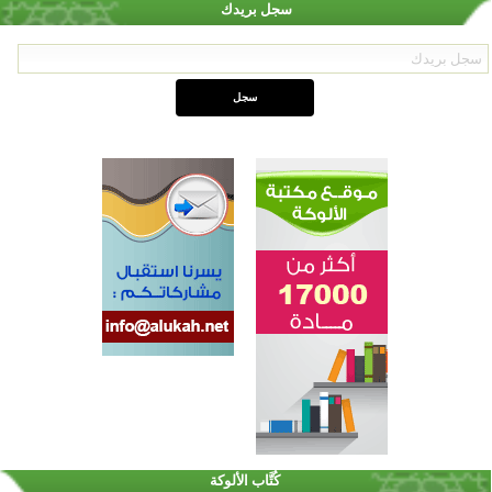
سجل بريدك
اختتام الدورة التاسعة لمسابقة حفظ وتلاوة القرآن الكريم في أزناكاييف
تيسليتش تختتم برنامجا تعليميا لتعزيز القيم وبناء الشخصية للشباب المسلمين
كُتَّاب الألوكة