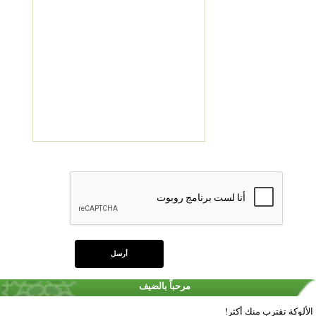
مرحباً بالضيف
الألوكة تقترب منك أكثر!