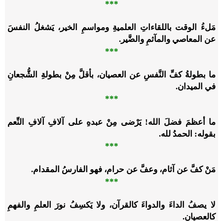
***
مَلءُ الوقت باللقاءاتِ العلميةِ ومواسمِ الخير، يَشغلُ النفسَ
عن المعاصي والمآثمِ والضَّير.
***
ما بطولةُ كفِّ النَّفسِ عن العصيان، بأقلَّ مِنْ بطولةِ الشُّجعانِ
في الميدان.
***
ما أعظمَ فضلَ الله! يَرْضى مِنْ عبدهِ على آلافِ آلافِ النِّعم
بقوله: الحمدُ لله.
***
مَنْ كفَّ عن آثام، وعفَّ عن حرام، فهو الفارسُ المقدام.
***
لا يصفُ الداءَ والدواءَ كالقرآن، ولا يَكسِفُ نورَ العلمِ والفهمِ
كالعصيان.