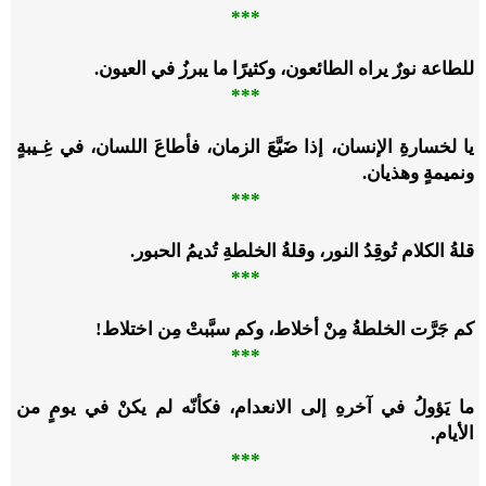
***
للطاعة نورٌ يراه الطائعون، وكثيرًا ما يبرزُ في العيون.
***
يا لخسارةِ الإنسان، إذا ضَيَّعَ الزمان، فأطاعَ اللسان، في غِـيبةٍ
ونميمةٍ وهذيان.
***
قلةُ الكلام تُوقِدُ النور، وقلةُ الخلطةِ تُديمُ الحبور.
***
كم جَرَّت الخلطةُ مِنْ أخلاط، وكم سبَّبتْ مِن اختلاط!
***
ما يَؤولُ في آخرهِ إلى الانعدام، فكأنّه لم يكنْ في يومٍ من
الأيام.
***