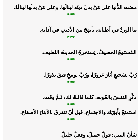
مضت الدُّنيا على مَنْ بذلَ دينَه لينالَها، وعلى مَنْ بذلَها لينالَهُ.
***
ما الوردُ في أطيابهِ، بأبهجَ من الأديبِ في آدابهِ.
***
المُستمِعُ الحصيفُ، يَستخرجُ الحديثَ اللطيف.
***
رُبَّ تشجيعٍ أثارَ غرورًا، ورُبَّ توبيخٍ فتقَ بذورًا.
***
ذكِّرِ النفسَ بالفَوت، كلما قالتْ لك: ثَـمَّ وقت.
***
استمتعْ بأبوّتِك والاجتماعِ، قبل أنْ تتفرقَ بالأبناءِ الأصقاع.
***
شأنُ النبيل: قولٌ جميلٌ، وفعلٌ جليلٌ.