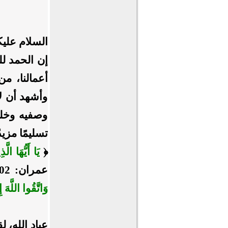
السلام عليك
إن الحمد ل
أعمالنا، من
وأشهد أن لا
وصفيه وخلي
تسليمًا مزيدً
﴿
يَا أَيُّهَا الّ
عمران: 102]، ﴿
وَاتَّقُوا اللَّهَ إ
عباد الله، 