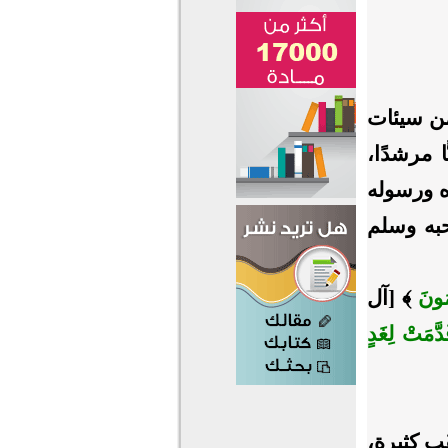
من سيئات
ا مرشدًا،
ه ورسوله
حبه وسلم
ِمُونَ
﴾ [آل
دَّمَتْ لِغَدٍ
ٍ كثيرةٍ،