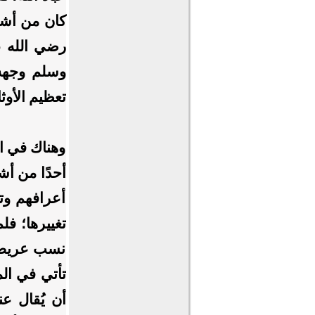
كان من أشقه
رضي الله عن
وسلم وجهه 
تعظيم الأوثا
وهناك في ال
أحدًا من أش
أعرافهم وتق
تغييرها؛ فل
نسب عريض و
تأتي في ال
أن يُقال ع