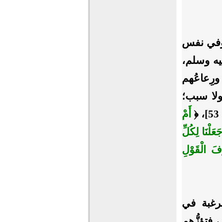
 وفي نفس
يه وسلم،
رِعاعُهم
ولا سبب؛
﴿
أَمْ
عَلْنَا لِكُلِّ
فَ الْقَوْلِ
لرغبة في
فتؤزُّهم