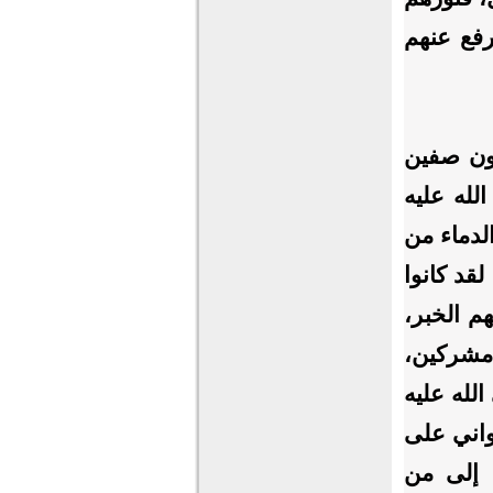
رفع عنهم
فون صفين
لله عليه
لدماء من
لقد كانوا
م الخبر،
 مشركين،
الله عليه
واني على
 إلى من