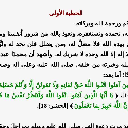
الخطبة الأولى
م ورحمة الله وبركاته.
له، نحمده ونستغفره، ونعوذ بالله من شرور أنفسنا و
 يهدِهِ الله فلا مضلَّ له، ومن يضلل فلن تجد له وليًّ
 إله إلا الله وحده لا شريك له، وأشهد أن محمدًا عبد
له وخيرته من خلقه، صلى الله عليه وعلى آله وص
ا؛ أما بعد:
َذِينَ آمَنُوا اتَّقُوا اللَّهَ حَقَّ تُقَاتِهِ وَلَا تَمُوتُنَّ إِلَّا وَأَنْتُمْ مُسْل
يَا أَيُّهَا الَّذِينَ آمَنُوا اتَّقُوا اللَّهَ وَلْتَنْظُرْ نَفْسٌ مَا قَ
ِنَّ اللَّهَ خَبِيرٌ بِمَا تَعْمَلُونَ
﴾ [الحشر: 18].
لقد مرت دعوة النبي صلى الله عليه وسلم بمراحلَ وحِقَب