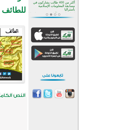
منطقة ريبوفسي تحتفل بميلاد
مسجد جديد في أجواء إيمانية مميزة
للطائف 
أكبر مشروع إسلامي في ريف
أستراليا يفتتح أبوابه بعد سنوات من
العمل والعطاء
القرآن والتربية في صدارة البرامج
الصيفية للمسلمين في بينزا
وساراتوف وموردوفيا هذا العام
اختتام الدورة التاسعة لمسابقة حفظ
وتلاوة القرآن الكريم في أزناكاييف
تيسليتش تختتم برنامجا تعليميا لتعزيز
القيم وبناء الشخصية للشباب
المسلمين
اختتام منافسات قرآنية متميزة في
بنغلاديش بمشاركة 3000 متسابق
أكثر من 400 طالب يشاركون في
مسابقة المعلومات الإسلامية
بأستراليا