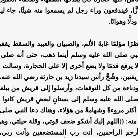
ًّا، فيندفعون وراء رجل لم يسمعوا منه شيئًا، جاء لي
وذلًّا وهوانًا.
رًا مؤلمًا غايةَ الألم، والصبيان والعبيد والسقط يق
نبي صلى الله عليه وسلم أينما ذهب، حتى أنه صلى ا
 يرفع قدمًا ولا يضع أخرى إلا على الحجارة، وسالت ا
فتين، وشُجَّ رأس سيدنا زيد بن حارثة رضي الله عنه، 
 ودناءة من كل التوقعات، وأرسلوا إلى قريش من يبلغه
 صلى الله عليه وسلم إلى بستانٍ لبعضِ قريش كانوا
 أكثر مروءةً وشهامةً من هؤلاء، وهناك دعا النبي صلى 
 منه: ((اللهم إليك أشكو ضعف قوتي، وقلة حيلتي، وه
 أرحم الراحمين، أنت رب المستضعفين وأنت ربي،