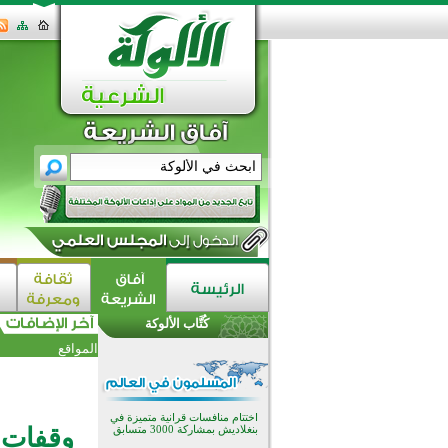
اختتام الدورة التاسعة لمسابقة حفظ
وتلاوة القرآن الكريم في أزناكاييف
تيسليتش تختتم برنامجا تعليميا لتعزيز
القيم وبناء الشخصية للشباب
كُتَّاب الألوكة
المسلمين
اختتام منافسات قرآنية متميزة في
المواقع
بنغلاديش بمشاركة 3000 متسابق
أكثر من 400 طالب يشاركون في
مسابقة المعلومات الإسلامية
بأستراليا
افتتاح تاريخي لأول مسجد في بلييفليا
وقفات م
بالجبل الأسود منذ أكثر من قرن