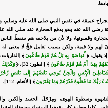
دها.
لجراح عميقة في نفس النبي صلى الله عليه وسلم،
ثة رضي الله عنه وهو يدفع الحجارة عنه صلى الله عل
لحجارة وقسوتها، ولا لأن من يلاحقه هم سَقطُ الناس و
نَ لهم ولا قيمة، ولكن بسبب تعامل فجٍّ لا معنى له 
ذ يقول: ﴿
أَتَوَاصَوْا بِهِ بَلْ هُمْ قَوْمٌ طَاغُونَ
﴾ [الذاريات: 53]، 
لَامُهُمْ بِهَذَا أَمْ هُمْ قَوْمٌ طَاغُونَ
﴾ [الطور: 32]، ﴿
وَكَذَلِكَ جَ
ا شَيَاطِينَ الْإِنْسِ وَالْجِنِّ يُوحِي بَعْضُهُمْ إِلَى بَعْضٍ زُخْرُ
اءَ رَبُّكَ مَا فَعَلُوهُ فَذَرْهُمْ وَمَا يَفْتَرُونَ
﴾ [الأنعام: 112].
الشهوة وسطوةَ الهوى، ومِرْجَلَ الحسد والكبر، وا
اس، كلها حجارة كان يقذفها السفهاء وضعفاء العقول، 