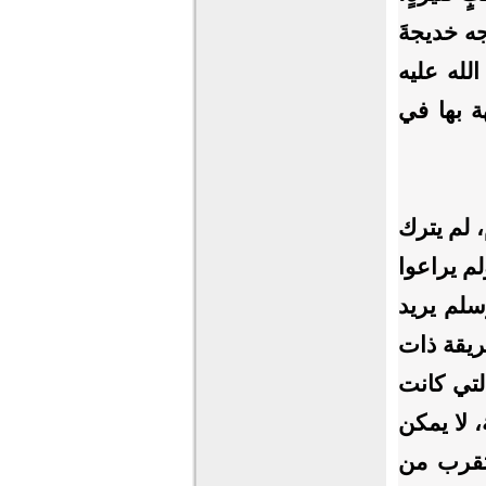
ه خديجةَ
الله عليه
ة بها في
 لم يترك
لم يراعوا
سلم يريد
ريقة ذات
تي كانت
 لا يمكن
وتقرب من