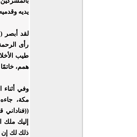
بالمشركين ي
يديه وقدميه
لقد أبصر (
ع
رأى الرحمة
طيب الأخلاق
همم، خاتمًا
وفي أثناء 
مكة، جاءه 
((فناداني 
إليك ملك ال
ذلك لك إن 