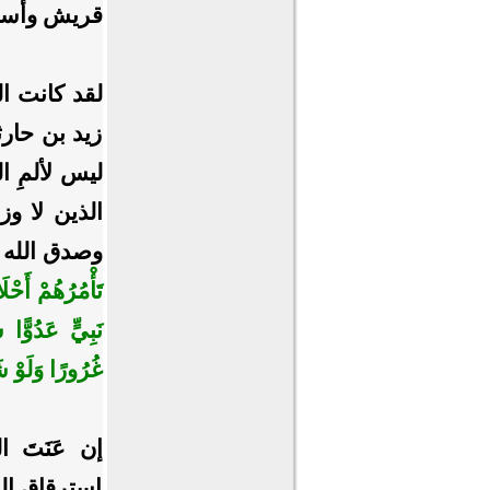
قريش وأسيا
لقد كانت ا
زيد بن حار
ليس لألمِ ا
الذين لا وز
وصدق الله إ
تَأْمُرُهُمْ أَحْ
نَبِيٍّ عَدُوًّ
غُرُورًا وَلَوْ شَ
إن عَنَتَ 
استرقاق الن