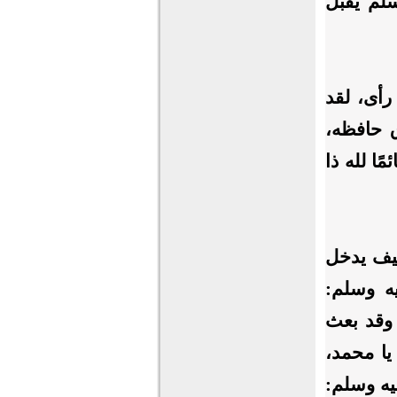
يُقبِّلُ
رأى، لقد
ق حافظه،
ًا لله ذا
كيف يدخل
ه وسلم:
 وقد بعث
يا محمد،
يه وسلم: