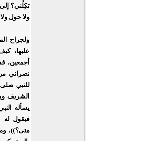
تكِلُني؟ إلى
ولا حول ولا 
ولجراح الم
عليها، كيف
أجمعين، قد
نصراني من 
للنبي صلى 
الشريف ويس
يسأله النب
فيقول له ص
متى؟))، وم