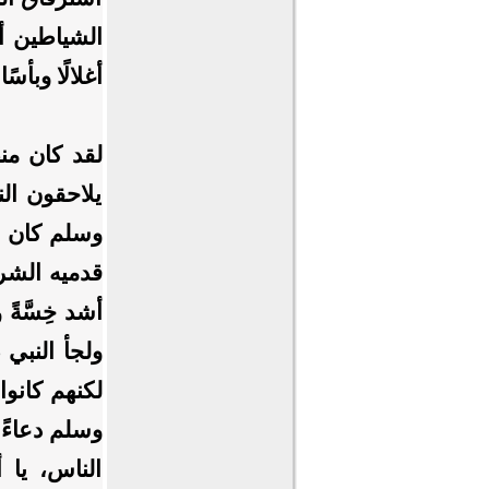
الشياطين أز
أغلالًا وبأسًا 
لقد كان منظ
يلاحقون ال
وسلم كان لا
قدميه الشري
أشد خِسَّةً
ولجأ النبي
لكنهم كانوا
وسلم دعاءً
الناس، يا