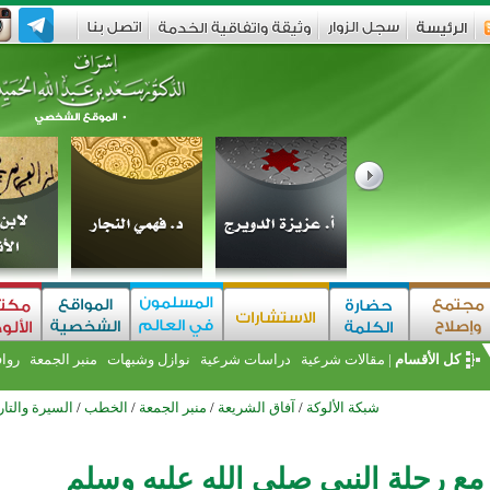
كل الأقسام
|
مقالات شرعية
دراسات شرعية
نوازل وشبهات
منبر الجمعة
روا
شبكة الألوكة
/
آفاق الشريعة
/
منبر الجمعة
/
الخطب
/
السيرة والتار
ع رحلة النبي صلى الله عليه وسلم