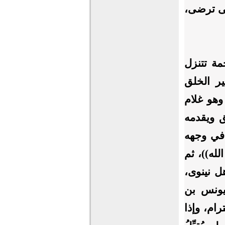
حتى ترضى،
مة تتنزل
ر الخلق
وهو غلام
 ويقدمه
 في وجهه
له))، ثم
ل نينوى،
 يونس بن
ام، وإذا