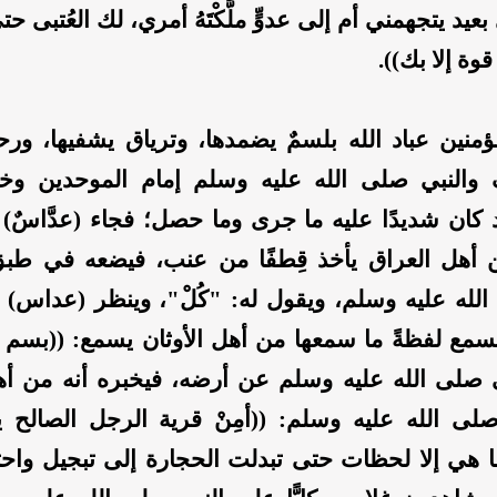
 بعيد يتجهمني أم إلى عدوٍّ ملَّكْتَهُ أمري، لك العُتبى 
قوة إلا بك)).
ؤمنين عباد الله بلسمٌ يضمدها، وترياق يشفيها، ورح
 والنبي صلى الله عليه وسلم إمام الموحدين وخي
 كان شديدًا عليه ما جرى وما حصل؛ فجاء (عدَّاسٌ) 
أهل العراق يأخذ قِطفًا من عنب، فيضعه في طبق
الله عليه وسلم، ويقول له: "كُلْ"، وينظر (عداس)
مع لفظةً ما سمعها من أهل الأوثان يسمع: ((بسم ال
ي صلى الله عليه وسلم عن أرضه، فيخبره أنه من أه
لى الله عليه وسلم: ((أمِنْ قرية الرجل الصالح
ا هي إلا لحظات حتى تبدلت الحجارة إلى تبجيل واحتر