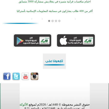
أكثر من 400 طالب يشاركون في مسابقة المعلومات الإسلامية بأستراليا
افتتاح تاريخي لأول مسجد في بلييفليا بالجبل الأسود منذ أكثر من قرن
منطقة ريبوفسي تحتفل بميلاد مسجد جديد في أجواء إيمانية مميزة
أكبر مشروع إسلامي في ريف أستراليا يفتتح أبوابه بعد سنوات من العمل والعطاء
القرآن والتربية في صدارة البرامج الصيفية للمسلمين في بينزا وساراتوف وموردوفيا هذا العام
اختتام الدورة التاسعة لمسابقة حفظ وتلاوة القرآن الكريم في أزناكاييف
تيسليتش تختتم برنامجا تعليميا لتعزيز القيم وبناء الشخصية للشباب المسلمين
اختتام منافسات قرآنية متميزة في بنغلاديش بمشاركة 3000 متسابق
أكثر من 400 طالب يشاركون في مسابقة المعلومات الإسلامية بأستراليا
حقوق النشر محفوظة © 1448هـ / 2026م لموقع
الألوكة
آخر تحديث للشبكة بتاريخ : 24/2/1448هـ - الساعة: 8:21