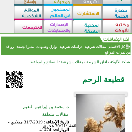
كل الأقسام
|
مقالات شرعية
دراسات شرعية
نوازل وشبهات
منبر الجمعة
روافد
من ثمرات المواقع
شبكة الألوكة
/
آفاق الشريعة
/
مقالات شرعية
/
النصائح والمواعظ
قطيعة الرحم
د. محمد بن إبراهيم النعيم
مقالات متعلقة
تاريخ الإضافة:
31/7/2019 ميلادي -
30/11/1440 هجري
الزيارات:
41474