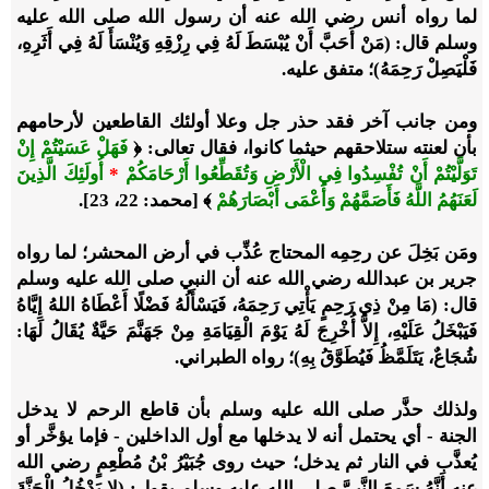
لما رواه أنس رضي الله عنه أن رسول الله صلى الله عليه
وسلم قال: (مَنْ أَحَبَّ أَنْ يُبْسَطَ لَهُ فِي رِزْقِهِ وَيُنْسَأَ لَهُ فِي أَثَرِهِ،
فَلْيَصِلْ رَحِمَهُ)؛ متفق عليه.
ومن جانب آخر فقد حذر جل وعلا أولئك القاطعين لأرحامهم
بأن لعنته ستلاحقهم حيثما كانوا، فقال تعالى: ﴿
فَهَلْ عَسَيْتُمْ إِنْ
تَوَلَّيْتُمْ أَنْ تُفْسِدُوا فِي الْأَرْضِ وَتُقَطِّعُوا أَرْحَامَكُمْ
*
أُولَئِكَ الَّذِينَ
لَعَنَهُمُ اللَّهُ فَأَصَمَّهُمْ وَأَعْمَى أَبْصَارَهُمْ
﴾ [محمد: 22، 23].
ومَن بَخِلَ عن رحِمِه المحتاج عُذِّب في أرض المحشر؛ لما رواه
جرير بن عبدالله رضي الله عنه أن النبي صلى الله عليه وسلم
قال: (مَا مِنْ ذِي رَحِمٍ يَأْتِي رَحِمَهُ، فَيَسْأَلُهُ فَضْلًا أَعْطَاهُ اللهُ إِيَّاهُ
فَيَبْخَلُ عَلَيْهِ، إِلاَّ أُخْرِجَ لَهُ يَوْمَ الْقِيَامَةِ مِنْ جَهَنَّمَ حَيَّةٌ يُقَالُ لَهَا:
شُجَاعٌ، يَتَلَمَّظُ فَيُطَوَّقُ بِهِ)؛ رواه الطبراني.
ولذلك حذَّر صلى الله عليه وسلم بأن قاطع الرحم لا يدخل
الجنة - أي يحتمل أنه لا يدخلها مع أول الداخلين - فإما يؤخَّر أو
يُعذَّب في النار ثم يدخل؛ حيث روى جُبَيْرُ بْنُ مُطْعِمٍ رضي الله
عنه أَنَّهُ سَمِعَ النَّبِيَّ صلى الله عليه وسلم يقول: (لا يَدْخُلُ الْجَنَّةَ