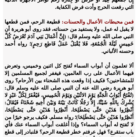
التي رفعت الحرج وأدت فرض الكفاية.
فمن محبطات الأعمال والحسنات:
قطيعة الرحم، فمن قطعها
لا يقبل له عمل، ولا يستفيد من حسناته، فقد روى أبو هريرة أن
النبي صلى الله عليه وسلم قال: (إِنَّ أَعْمَالَ بَنِي آدَمَ تُعْرَضُ كُلَّ
خَمِيسٍ لَيْلَةَ الْجُمُعَةِ، فَلا يُقْبَلُ عَمَلُ قَاطِعِ رَحِمٍ)؛ رواه أحمد
وحسنه الألباني.
ألا تعلمون أن أبواب السماء تُفتح كل اثنين وخميس، وتعرض
فيهما الأعمال على رب العالمين، فيغفر لجميع المسلمين إلا
للمتشاحنين؟ فكيف إذا وقعت هذه الشحناء بين الأرحام؟ روى
أبو هريرة رضي الله عنه أن النبي صلى الله عليه وسلم قال:
(تُفْتَحُ أَبْوَابُ الْجَنَّةِ يَوْمَ الاثْنَيْنِ وَيَوْمَ الْخَمِيسِ، فَيُغْفَرُ لِكُلِّ عَبْدٍ لا
يُشْرِكُ بِاللَّهِ شَيْئًا، إِلاَّ رَجُلًا كَانَتْ بَيْنَهُ وَبَيْنَ أَخِيهِ شَحْنَاءُ فَيُقَالُ:
أَنْظِرُوا هَذَيْنِ حَتَّى يَصْطَلِحَا، أَنْظِرُوا هَذَيْنِ حَتَّى يَصْطَلِحَا،
أَنْظِرُوا هَذَيْنِ حَتَّى يَصْطَلِحَا)؛ رواه مسلم. فكيف يرجو خيرًا من
لا تُفتح له أبواب السماء؟ وإذا أغلقت أبواب السماء عنك فأي
باب ستقرع؟ فهل عرفتم خطر قطيعة الرحم؟ فلنبادر إلى قطع