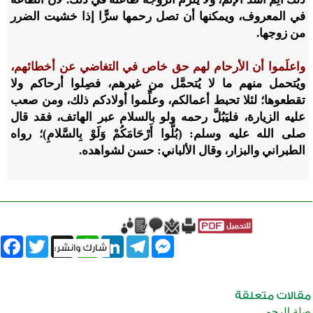
في المعروف، ويمكنها أن تصل رحمها سرًّا إذا خشيت الضرر
من زوجها.
واعلَموا أن الأرحام لهم حق خاص في التغاضي عن أخطائهم،
ويُتحمل منهم ما لا يُتحمَّل من غيرهم، فصِلوا أرحاكم ولا
تقطعوها؛ لئلا تحبط أعمالكم، وعلِّموا أولادكم ذلك، ومن صعب
عليه الزيارة، فليَبُلَّ رحمه ولو بالسلام عبر الهاتف، فقد قال
صلى الله عليه وسلم: (بُلُّوا أَرْحَامَكُمْ وَلَوْ بِالسَّلامِ)؛ رواه
الطبراني والبزار، وقال الألباني: حسن لشواهده.
book
Twitter
WhatsApp
X
LinkedIn
Telegram
Messenger
صلة الرحم