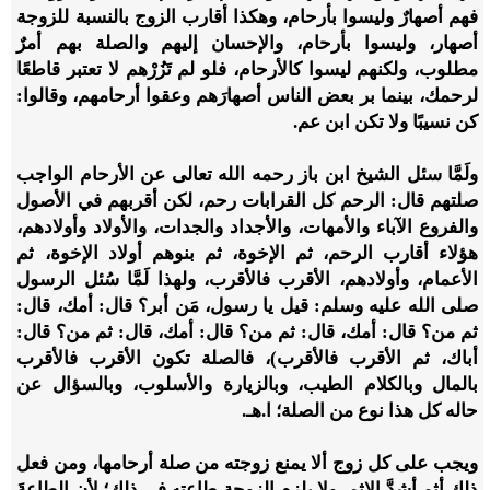
فهم أصهارٌ وليسوا بأرحام، وهكذا أقارب الزوج بالنسبة للزوجة
أصهار، وليسوا بأرحام، والإحسان إليهم والصلة بهم أمرٌ
مطلوب، ولكنهم ليسوا كالأرحام، فلو لم تَزُرْهم لا تعتبر قاطعًا
لرحمك، بينما بر بعض الناس أصهارَهم وعقوا أرحامهم، وقالوا:
كن نسيبًا ولا تكن ابن عم.
ولَمَّا سئل الشيخ ابن باز رحمه الله تعالى عن الأرحام الواجب
صلتهم قال: الرحم كل القرابات رحم، لكن أقربهم في الأصول
والفروع الآباء والأمهات، والأجداد والجدات، والأولاد وأولادهم،
هؤلاء أقارب الرحم، ثم الإخوة، ثم بنوهم أولاد الإخوة، ثم
الأعمام، وأولادهم، الأقرب فالأقرب، ولهذا لَمَّا سُئل الرسول
صلى الله عليه وسلم: قيل يا رسول، مَن أبر؟ قال: أمك، قال:
ثم من؟ قال: أمك، قال: ثم من؟ قال: أمك، قال: ثم من؟ قال:
أباك، ثم الأقرب فالأقرب)، فالصلة تكون الأقرب فالأقرب
بالمال وبالكلام الطيب، وبالزيارة والأسلوب، وبالسؤال عن
حاله كل هذا نوع من الصلة؛ ا.هـ.
ويجب على كل زوج ألا يمنع زوجته من صلة أرحامها، ومن فعل
ذلك أثِم أشدَّ الإثم، ولا يلزم الزوجة طاعته في ذلك؛ لأن الطاعةَ