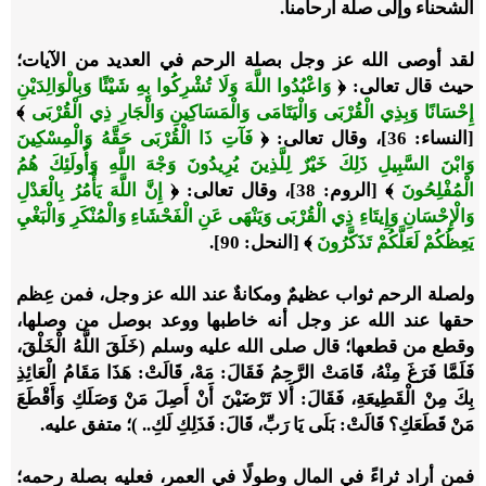
الشحناء وإلى صلة أرحامنا.
لقد أوصى الله عز وجل بصلة الرحم في العديد من الآيات؛
حيث قال تعالى: ﴿
وَاعْبُدُوا اللَّهَ وَلَا تُشْرِكُوا بِهِ شَيْئًا وَبِالْوَالِدَيْنِ
إِحْسَانًا وَبِذِي الْقُرْبَى وَالْيَتَامَى وَالْمَسَاكِينِ وَالْجَارِ ذِي الْقُرْبَى
﴾
[النساء: 36]، وقال تعالى: ﴿
فَآتِ ذَا الْقُرْبَى حَقَّهُ وَالْمِسْكِينَ
وَابْنَ السَّبِيلِ ذَلِكَ خَيْرٌ لِلَّذِينَ يُرِيدُونَ وَجْهَ اللَّهِ وَأُولَئِكَ هُمُ
الْمُفْلِحُونَ
﴾ [الروم: 38]، وقال تعالى: ﴿
إِنَّ اللَّهَ يَأْمُرُ بِالْعَدْلِ
وَالْإِحْسَانِ وَإِيتَاءِ ذِي الْقُرْبَى وَيَنْهَى عَنِ الْفَحْشَاءِ وَالْمُنْكَرِ وَالْبَغْيِ
يَعِظُكُمْ لَعَلَّكُمْ تَذَكَّرُونَ
﴾ [النحل: 90].
ولصلة الرحم ثواب عظيمٌ ومكانةٌ عند الله عز وجل، فمن عِظم
حقها عند الله عز وجل أنه خاطبها ووعد بوصل من وصلها،
وقطع من قطعها؛ قال صلى الله عليه وسلم (خَلَقَ اللَّهُ الْخَلْقَ،
فَلَمَّا فَرَغَ مِنْهُ، قَامَتْ الرَّحِمُ فَقَالَ: مَهْ، قَالَتْ: هَذَا مَقَامُ الْعَائِذِ
بِكَ مِنْ الْقَطِيعَةِ، فَقَالَ: أَلا تَرْضَيْنَ أَنْ أَصِلَ مَنْ وَصَلَكِ وَأَقْطَعَ
مَنْ قَطَعَكِ؟ قَالَتْ: بَلَى يَا رَبِّ، قَالَ: فَذَلِكِ لَكِ.. )؛ متفق عليه.
فمن أراد ثراءً في المال وطولًا في العمر، فعليه بصلة رحمه؛