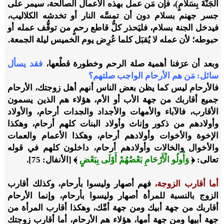
الْجَنَّةَ بِسَلامٍ)، فإن مَن عمل بهذه الأعمال الصالحة، سيمر على
جسر جهنم بسلام دون أن تمسَّه النار أو تخدشه الكلاليب،
فيدخل الجنة بسلام، فليَحذر كلُّ قاطع رحمٍ من توقُّف عمله أو
حبوطه؛ لأن عمله لا يُقبَل كلما عُرِض يوم الخميس ليلة الجمعة.
وبعد أن عرَفنا أهمية صلة الرحم وخطورة قطْعها،
فقد يسأل
سائل: مَن هم الأرحام الواجب صلتهم؟
فالأرحام ليس كما يظن بعض الناس أنهم أهل زوجتك، الأرحام
جميع أقاربك من جهة الأب أو الأم، هؤلاء هم الذين يسمون
الأقارب، فالآباء والأمهات والأجداد والجدات أرحام، والأولاد
وأولادهم من ذكور وإناث وأولاد البنات كلهم أرحام، وهكذا
الإخوة والأخوات وأولادهم أرحام، وهكذا الأعمام والعمات
والأخوال والخالات وأولادهم أرحام، داخلون كلهم في قوله
تعالى: ﴿
وَأُولُو الْأَرْحَامِ بَعْضُهُمْ أَوْلَى بِبَعْضٍ
﴾ [الأنفال: 75].
أما أقارب الزوجة،
فهم أصهار وليسوا بأرحام، وكذلك أقارب
الزوج بالنسبة للمرأة أصهار وليسوا بأرحام، وإنما الأرحام
أقاربك من جهة أبيك ومن جهة أمِّك، وهكذا أقارب المرأة من
جهة أبيها ومن جهة أمها، هؤلاء هم الأرحام، أما أقارب زوجتك