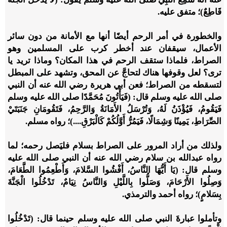
قَاطِعٌ)؛ متفق عليه.
والخطورة في أمر الرحم أيضًا أنها مع الأمانة من دون سائر
الأعمال، سيقفان عند أخطر كرب على المسلمين وهو
الصراط، فلماذا ستقف الرحم في هذا المكان؟ وماذا تريد يا
ترى؟ لعل وقوفها هناك لتحاجَّ عن المحق، وتشهد على المبطل
لتسقطه من الصراط؛ فعن أبي هريرة رضي الله عنه أن النبي
صلى الله عليه وسلم قال: (فَيَأْتُونَ مُحَمَّدًا صلى الله عليه وسلم
فَيَقُومُ، فَيُؤْذَنُ لَهُ، وَتُرْسَلُ الأَمَانَةُ وَالرَّحِمُ، فَتَقُومَانِ جَنَبَتَيْ
الصِّرَاطِ، يَمِينًا وَشِمَالًا، فَيَمُرُّ أَوَّلُكُمْ كَالْبَرْقِ....)؛ رواه مسلم.
ولذلك من أراد المرور على الصراط بسلام فليَصل رحمه؛ لما
رواه عبدالله بن سلام رضي الله عنه أن النبي صلى الله عليه
وسلم قال: (يَا أَيُّهَا النَّاسُ، أَفْشُوا السَّلامَ، وَأَطْعِمُوا الطَّعَامَ،
وَصِلُوا الأَرْحَامَ، وَصَلُّوا بِاللَّيْلِ وَالنَّاسُ نِيَامٌ، تَدْخُلُوا الْجَنَّةَ
بِسَلامٍ)؛ رواه أحمد والترمذي.
وتأملوا عبارةَ النبي صلى الله عليه وسلم حينما قال: (تَدْخُلُوا