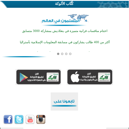
كُتَّاب الألوكة
اختتام الدورة التاسعة لمسابقة حفظ وتلاوة القرآن الكريم في أزناكاييف
تيسليتش تختتم برنامجا تعليميا لتعزيز القيم وبناء الشخصية للشباب المسلمين
اختتام منافسات قرآنية متميزة في بنغلاديش بمشاركة 3000 متسابق
أكثر من 400 طالب يشاركون في مسابقة المعلومات الإسلامية بأستراليا
افتتاح تاريخي لأول مسجد في بلييفليا بالجبل الأسود منذ أكثر من قرن
منطقة ريبوفسي تحتفل بميلاد مسجد جديد في أجواء إيمانية مميزة
أكبر مشروع إسلامي في ريف أستراليا يفتتح أبوابه بعد سنوات من العمل والعطاء
القرآن والتربية في صدارة البرامج الصيفية للمسلمين في بينزا وساراتوف وموردوفيا هذا العام
اختتام الدورة التاسعة لمسابقة حفظ وتلاوة القرآن الكريم في أزناكاييف
تيسليتش تختتم برنامجا تعليميا لتعزيز القيم وبناء الشخصية للشباب المسلمين
اختتام منافسات قرآنية متميزة في بنغلاديش بمشاركة 3000 متسابق