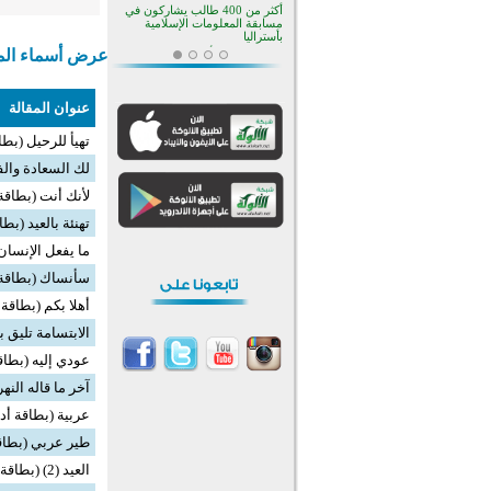
أكثر من 400 طالب يشاركون في
مسابقة المعلومات الإسلامية
بأستراليا
عرض أسماء المش
افتتاح تاريخي لأول مسجد في بلييفليا
بالجبل الأسود منذ أكثر من قرن
منطقة ريبوفسي تحتفل بميلاد
عنوان المقالة
مسجد جديد في أجواء إيمانية مميزة
أكبر مشروع إسلامي في ريف
تهيأ للرحيل (بطا
أستراليا يفتتح أبوابه بعد سنوات من
العمل والعطاء
لك السعادة والف
القرآن والتربية في صدارة البرامج
لأنك أنت (بطاقة 
الصيفية للمسلمين في بينزا
وساراتوف وموردوفيا هذا العام
تهنئة بالعيد (بطا
اختتام الدورة التاسعة لمسابقة حفظ
وتلاوة القرآن الكريم في أزناكاييف
ما يفعل الإنسان 
تيسليتش تختتم برنامجا تعليميا لتعزيز
سأنساك (بطاقة 
القيم وبناء الشخصية للشباب
المسلمين
أهلا بكم (بطاقة 
اختتام منافسات قرآنية متميزة في
بنغلاديش بمشاركة 3000 متسابق
الابتسامة تليق ب
أكثر من 400 طالب يشاركون في
عودي إليه (بطاقة
مسابقة المعلومات الإسلامية
بأستراليا
آخر ما قاله النهر
عربية (بطاقة أدب
طير عربي (بطاقة
العيد (2) (بطاقة أدبية)