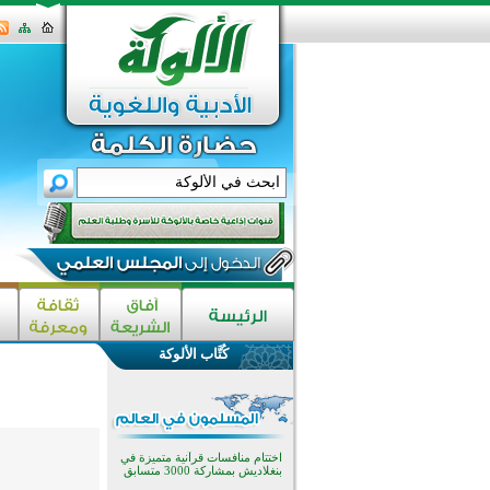
كُتَّاب الألوكة
اختتام الدورة التاسعة لمسابقة حفظ
وتلاوة القرآن الكريم في أزناكاييف
تيسليتش تختتم برنامجا تعليميا لتعزيز
القيم وبناء الشخصية للشباب
المسلمين
اختتام منافسات قرآنية متميزة في
بنغلاديش بمشاركة 3000 متسابق