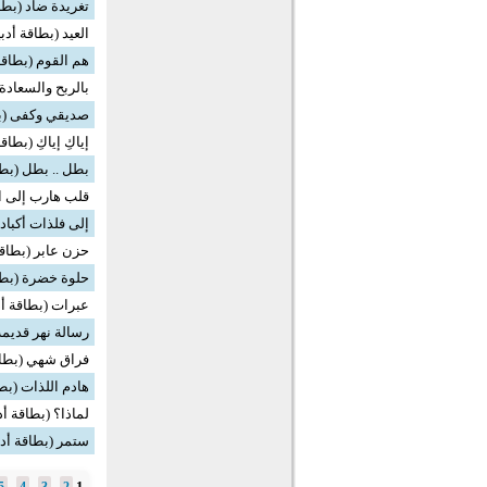
تغريدة ضاد (بطاق
العيد (بطاقة أدبي
هم القوم (بطاقة
بالربح والسعادة 
صديقي وكفى (بط
إياكِ إياكِ (بطاق
بطل .. بطل (بطا
قلب هارب إلى ال
إلى فلذات أكبادن
حزن عابر (بطاقة
حلوة خضرة (بطاق
عبرات (بطاقة أد
رسالة نهر قديمة
فراق شهي (بطاق
هادم اللذات (بطا
لماذا؟ (بطاقة أد
ستمر (بطاقة أدب
1