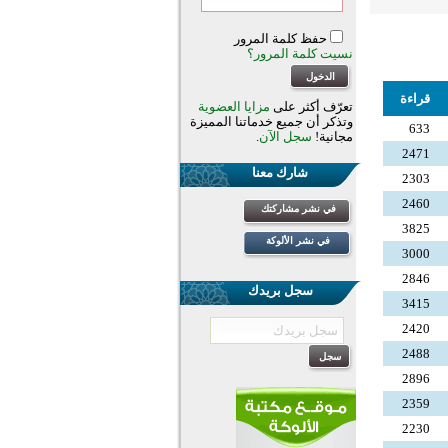
حفظ كلمة المرور
نسيت كلمة المرور؟
قراءة
تعرّف أكثر على
مزايا العضوية
وتذكر أن جميع خدماتنا المميزة
633
مجانية!
سجل الآن
.
2471
شارك معنا
2303
2460
في نشر مشاركتك
3825
في نشر الألوكة
3000
2846
سجل بريدك
3415
2420
2488
2896
2359
2230