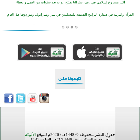
أكبر مشروع إسلامي في ريف أستراليا يفتتح أبوابه بعد سنوات من العمل والعطاء
القرآن والتربية في صدارة البرامج الصيفية للمسلمين في بينزا وساراتوف وموردوفيا هذا العام
اختتام الدورة التاسعة لمسابقة حفظ وتلاوة القرآن الكريم في أزناكاييف
تيسليتش تختتم برنامجا تعليميا لتعزيز القيم وبناء الشخصية للشباب المسلمين
اختتام منافسات قرآنية متميزة في بنغلاديش بمشاركة 3000 متسابق
أكثر من 400 طالب يشاركون في مسابقة المعلومات الإسلامية بأستراليا
حقوق النشر محفوظة © 1448هـ / 2026م لموقع
الألوكة
آخر تحديث للشبكة بتاريخ : 21/2/1448هـ - الساعة: 15:41