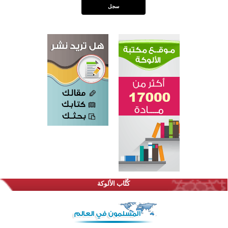
اختتام الدورة التاسعة لمسابقة حفظ وتلاوة القرآن الكريم في أزناكاييف
تيسليتش تختتم برنامجا تعليميا لتعزيز القيم وبناء الشخصية للشباب المسلمين
اختتام منافسات قرآنية متميزة في بنغلاديش بمشاركة 3000 متسابق
أكثر من 400 طالب يشاركون في مسابقة المعلومات الإسلامية بأستراليا
كُتَّاب الألوكة
افتتاح تاريخي لأول مسجد في بلييفليا بالجبل الأسود منذ أكثر من قرن
منطقة ريبوفسي تحتفل بميلاد مسجد جديد في أجواء إيمانية مميزة