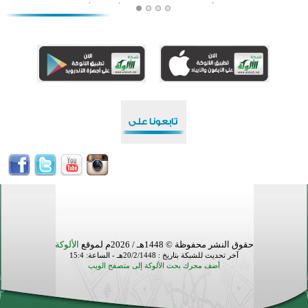
افتتاح تاريخي لأول مسجد في بلييفليا بالجبل الأسود منذ أكثر من قرن
منطقة ريبوفسي تحتفل بميلاد مسجد جديد في أجواء إيمانية مميزة
أكبر مشروع إسلامي في ريف أستراليا يفتتح أبوابه بعد سنوات من العمل والعطاء
القرآن والتربية في صدارة البرامج الصيفية للمسلمين في بينزا وساراتوف وموردوفيا هذا العام
اختتام الدورة التاسعة لمسابقة حفظ وتلاوة القرآن الكريم في أزناكاييف
تيسليتش تختتم برنامجا تعليميا لتعزيز القيم وبناء الشخصية للشباب المسلمين
اختتام منافسات قرآنية متميزة في بنغلاديش بمشاركة 3000 متسابق
أكثر من 400 طالب يشاركون في مسابقة المعلومات الإسلامية بأستراليا
حقوق النشر محفوظة © 1448هـ / 2026م لموقع
الألوكة
آخر تحديث للشبكة بتاريخ : 20/2/1448هـ - الساعة: 15:4
أضف محرك بحث الألوكة إلى متصفح الويب