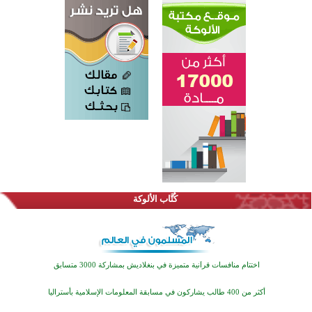
كُتَّاب الألوكة
اختتام الدورة التاسعة لمسابقة حفظ وتلاوة القرآن الكريم في أزناكاييف
تيسليتش تختتم برنامجا تعليميا لتعزيز القيم وبناء الشخصية للشباب المسلمين
اختتام منافسات قرآنية متميزة في بنغلاديش بمشاركة 3000 متسابق
أكثر من 400 طالب يشاركون في مسابقة المعلومات الإسلامية بأستراليا