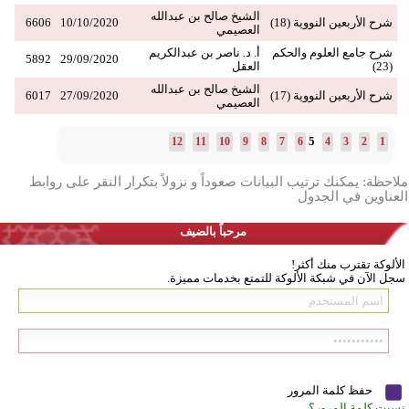
الشيخ صالح بن عبدالله
شرح الأربعين النووية (18)
10/10/2020
6606
العصيمي
شرح جامع العلوم والحكم
أ. د. ناصر بن عبدالكريم
5892
29/09/2020
(23)
العقل
الشيخ صالح بن عبدالله
شرح الأربعين النووية (17)
27/09/2020
6017
العصيمي
5
12
11
10
9
8
7
6
4
3
2
1
ملاحظة: يمكنك ترتيب البيانات صعوداً و نزولاً بتكرار النقر على روابط
العناوين في الجدول
مرحباً بالضيف
الألوكة تقترب منك أكثر!
سجل الآن في شبكة الألوكة للتمتع بخدمات مميزة.
حفظ كلمة المرور
نسيت كلمة المرور؟