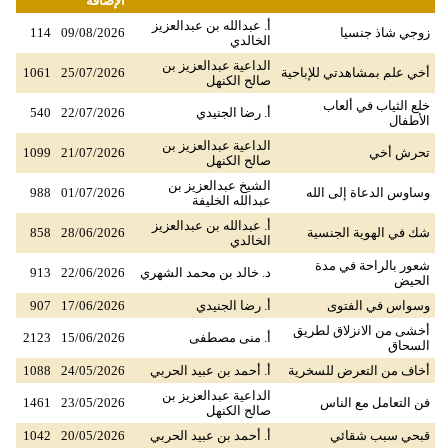
الإضافة
أ. عبدالله بن عبدالعزيز
زوجي شاذ جنسيا
09/08/2026
114
الخالدي
الداعية عبدالعزيز بن
أخي علم بمشاهدتي للإباحية
25/07/2026
1061
صالح الكنهل
خلع الثياب في ألعاب
أ. رضا الجنيدي
22/07/2026
540
الأطفال
الداعية عبدالعزيز بن
تحرش أخي
21/07/2026
1099
صالح الكنهل
الشيخ عبدالعزيز بن
وساوس الدعاة إلى الله
01/07/2026
988
عبدالله الخليفة
أ. عبدالله بن عبدالعزيز
شك في الهوية الجنسية
28/06/2026
858
الخالدي
شعور بالراحة في مدة
د. خالد بن محمد الشهري
22/06/2026
913
الحيض
وسواس في الفتوى
أ. رضا الجنيدي
17/06/2026
907
أخشى من الانزلاق لطريق
أ. منى مصطفى
15/06/2026
2123
السحاق
أخاف من التعرض للسخرية
أ. أحمد بن عبيد الحربي
24/05/2026
1088
الداعية عبدالعزيز بن
فن التعامل مع الناس
23/05/2026
1461
صالح الكنهل
قبحي سبب شقائي
أ. أحمد بن عبيد الحربي
20/05/2026
1042