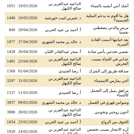
الداعية عبدالعزيز بن
أشك أنني أتشبه بالنساء
19/05/2026
1051
صالح الكنهل
هل ما أقوم به يدعم المثلية
د. شيرين لبيب خورشيد
10/05/2026
1446
الجنسية؟
مرض والدتي يضغطني
أ. أحمد بن عبيد الحربي
29/04/2026
840
نفسيا
بعد خيانتها أدمنت العادة
د. خالد بن محمد الشهري
27/04/2026
1877
السرية
نفسي تحدثني بأنني شاذة
أ. سحر عبدالقادر اللبان
26/04/2026
1428
عذابي في الحياة بسبب
الداعية عبدالعزيز بن
1481
25/04/2026
التحرش
صالح الكنهل
صداقة طريق إلى الشرك
أ. رضا الجنيدي
01/04/2026
1569
الداعية عبدالعزيز بن
أخي يمارس الاستمناء
31/03/2026
3297
صالح الكنهل
مراهق يميل إلى التجمل
أ. رضا الجنيدي
11/03/2026
1537
كالنساء
وسواس قهري في الغسل
د. خالد بن محمد الشهري
09/03/2026
3957
الداعية عبدالعزيز بن
أخون زوجتي وتخونني
28/02/2026
3988
صالح الكنهل
الخوف من الزواج
أ. أحمد بن عبيد الحربي
25/02/2026
1654
أريد الانتحار بسبب تخصص
الداعية عبدالعزيز بن
1929
24/02/2026
الطب
صالح الكنهل