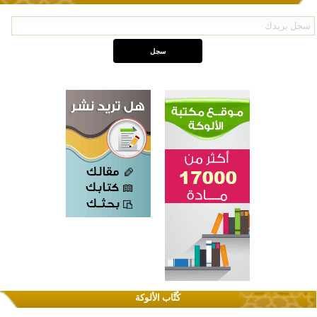
كُتَّاب الألوكة
القرآن والتربية في صدارة البرامج الصيفية للمسلمين في بينزا وساراتوف وموردوفيا هذا العام