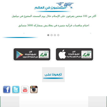
اختتام الدورة التاسعة لمسابقة حفظ وتلاوة القرآن الكريم في أزناكاييف
أكثر من 100 شخص يتعرفون على الإسلام خلال يوم المسجد المفتوح في ميلفيل
اختتام منافسات قرآنية متميزة في بنغلاديش بمشاركة 3000 متسابق
أكثر من 400 طالب يشاركون في مسابقة المعلومات الإسلامية بأستراليا
افتتاح تاريخي لأول مسجد في بلييفليا بالجبل الأسود منذ أكثر من قرن
منطقة ريبوفسي تحتفل بميلاد مسجد جديد في أجواء إيمانية مميزة
أكبر مشروع إسلامي في ريف أستراليا يفتتح أبوابه بعد سنوات من العمل والعطاء
القرآن والتربية في صدارة البرامج الصيفية للمسلمين في بينزا وساراتوف وموردوفيا هذا العام
اختتام الدورة التاسعة لمسابقة حفظ وتلاوة القرآن الكريم في أزناكاييف
أكثر من 100 شخص يتعرفون على الإسلام خلال يوم المسجد المفتوح في ميلفيل
اختتام منافسات قرآنية متميزة في بنغلاديش بمشاركة 3000 متسابق