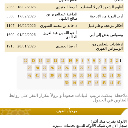
أقاوم الشذوذ لكن لا أستطيع
أ. رضا الجنيدي
18/02/2026
2365
الداعية عبدالعزيز بن
أريد التوبة من الإباحية
17/02/2026
3568
صالح الكنهل
أفكار مزعجة وعلم قليل
د. خالد بن محمد الشهري
16/02/2026
1107
أ. عبدالله بن عبدالعزيز
وسواس بغض إلي أبي
01/02/2026
1609
الخالدي
إرشادات للتخلص من
أ. رضا الجنيدي
28/01/2026
1915
الوسواس القهري
1
16
15
14
13
12
11
10
9
8
7
6
5
4
3
2
29
28
27
26
25
24
23
22
21
20
19
18
17
42
41
40
39
38
37
36
35
34
33
32
31
30
50
49
48
47
46
45
44
43
ملاحظة: يمكنك ترتيب البيانات صعوداً و نزولاً بتكرار النقر على روابط
العناوين في الجدول
مرحباً بالضيف
الألوكة تقترب منك أكثر!
سجل الآن في شبكة الألوكة للتمتع بخدمات مميزة.