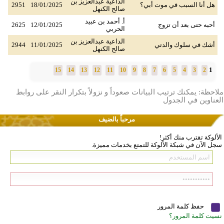
الداعية عبدالعزيز بن
هل أنا السبب في موت أبي؟
18/01/2025
2951
صالح الكنهل
أ. أحمد بن عبيد
أحبه حتى بعد أن تزوج
12/01/2025
2625
الحربي
الداعية عبدالعزيز بن
أشك في سلوك والدتي
11/01/2025
2944
صالح الكنهل
1
15
14
13
12
11
10
9
8
7
6
5
4
3
2
ملاحظة: يمكنك ترتيب البيانات صعوداً و نزولاً بتكرار النقر على روابط
العناوين في الجدول
مرحباً بالضيف
الألوكة تقترب منك أكثر!
سجل الآن في شبكة الألوكة للتمتع بخدمات مميزة.
حفظ كلمة المرور
نسيت كلمة المرور؟