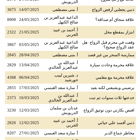
الدريويش
ذنبي يجعلني أرفض الزواج
أ. منى مصطفى
14/07/2025
3675
الداعية عبدالعزيز بن
علاقة سحاق أم صداقة؟
24/05/2025
8909
صالح الكنهل
أ. أحمد بن عبيد
ابتزاز بمقطع مخل
21/05/2025
2322
الحربي
وقعت في محرم قبل الزواج: هل
الداعية عبدالعزيز بن
3867
03/05/2025
عقد الزواج صحيح؟
صالح الكنهل
ممارسة السحر من غير قصد
أ. منى مصطفى
28/04/2025
2845
أ. عبدالله بن
علاقة محرمة وحادث سيارة
13/04/2025
2829
عبدالعزيز الخالدي
د. شيرين لبيب
علاقة محرمة مع معلمي
06/04/2025
4368
خورشيد
يرضيني ويشبعني لكنه بعيد
أ. سارة سعد العبسي
17/03/2025
2855
أ. عبدالله بن
خدعتها ثلاث سنوات ثم تبت
16/03/2025
2373
عبدالعزيز الخالدي
عدنان بن سلمان
افتض بكارتي دون توثيق الزواج
12/03/2025
3230
الدريويش
أ. أحمد بن عبيد
ذنبي أفسد علي حياتي
12/02/2025
2826
الحربي
مخاطر جماع الدبر
أ. سارة سعد العبسي
27/01/2025
8207