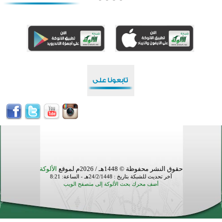
منطقة ريبوفسي تحتفل بميلاد مسجد جديد في أجواء إيمانية مميزة
أكبر مشروع إسلامي في ريف أستراليا يفتتح أبوابه بعد سنوات من العمل والعطاء
القرآن والتربية في صدارة البرامج الصيفية للمسلمين في بينزا وساراتوف وموردوفيا هذا العام
اختتام الدورة التاسعة لمسابقة حفظ وتلاوة القرآن الكريم في أزناكاييف
تيسليتش تختتم برنامجا تعليميا لتعزيز القيم وبناء الشخصية للشباب المسلمين
اختتام منافسات قرآنية متميزة في بنغلاديش بمشاركة 3000 متسابق
أكثر من 400 طالب يشاركون في مسابقة المعلومات الإسلامية بأستراليا
حقوق النشر محفوظة © 1448هـ / 2026م لموقع
الألوكة
آخر تحديث للشبكة بتاريخ : 24/2/1448هـ - الساعة: 8:21
أضف محرك بحث الألوكة إلى متصفح الويب