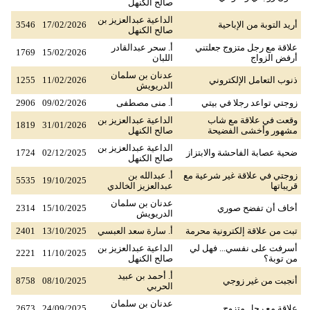
صالح الكنهل
الداعية عبدالعزيز بن
أريد التوبة من الإباحية
17/02/2026
3546
صالح الكنهل
علاقة مع رجل متزوج جعلتني
أ. سحر عبدالقادر
1769
15/02/2026
أرفض الزواج
اللبان
عدنان بن سلمان
ذنوب التعامل الإلكتروني
11/02/2026
1255
الدريويش
زوجتي تواعد رجلا في بيتي
أ. منى مصطفى
09/02/2026
2906
وقعت في علاقة مع شاب
الداعية عبدالعزيز بن
1819
31/01/2026
مشهور وأخشى الفضيحة
صالح الكنهل
الداعية عبدالعزيز بن
ضحية عصابة الفاحشة والابتزاز
02/12/2025
1724
صالح الكنهل
زوجتي في علاقة غير شرعية مع
أ. عبدالله بن
5535
19/10/2025
قريباتها
عبدالعزيز الخالدي
عدنان بن سلمان
أخاف أن تفضح صوري
15/10/2025
2314
الدريويش
تبت من علاقة إلكترونية محرمة
أ. سارة سعد العبسي
13/10/2025
2401
أسرفت على نفسي... فهل لي
الداعية عبدالعزيز بن
2221
11/10/2025
من توبة؟
صالح الكنهل
أ. أحمد بن عبيد
أنجبت من غير زوجي
08/10/2025
8758
الحربي
عدنان بن سلمان
علاقة مع رجل متزوج
24/09/2025
2673