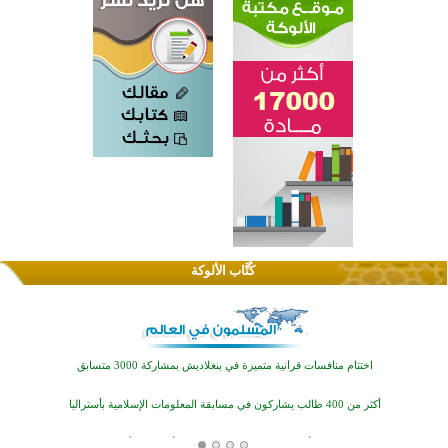
كُتَّاب الألوكة
اختتام الدورة التاسعة لمسابقة حفظ وتلاوة القرآن الكريم في أزناكاييف
تيسليتش تختتم برنامجا تعليميا لتعزيز القيم وبناء الشخصية للشباب المسلمين
اختتام منافسات قرآنية متميزة في بنغلاديش بمشاركة 3000 متسابق
أكثر من 400 طالب يشاركون في مسابقة المعلومات الإسلامية بأستراليا
افتتاح تاريخي لأول مسجد في بلييفليا بالجبل الأسود منذ أكثر من قرن