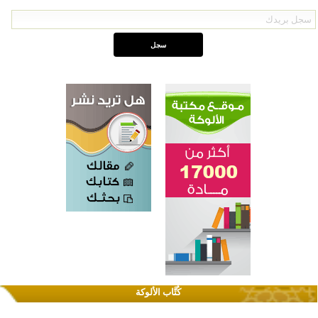
كُتَّاب الألوكة
القرآن والتربية في صدارة البرامج الصيفية للمسلمين في بينزا وساراتوف وموردوفيا هذا العام