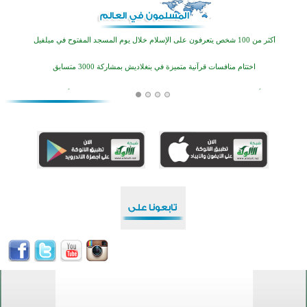
اختتام الدورة التاسعة لمسابقة حفظ وتلاوة القرآن الكريم في أزناكاييف
أكثر من 100 شخص يتعرفون على الإسلام خلال يوم المسجد المفتوح في ميلفيل
اختتام منافسات قرآنية متميزة في بنغلاديش بمشاركة 3000 متسابق
أكثر من 400 طالب يشاركون في مسابقة المعلومات الإسلامية بأستراليا
افتتاح تاريخي لأول مسجد في بلييفليا بالجبل الأسود منذ أكثر من قرن
منطقة ريبوفسي تحتفل بميلاد مسجد جديد في أجواء إيمانية مميزة
أكبر مشروع إسلامي في ريف أستراليا يفتتح أبوابه بعد سنوات من العمل والعطاء
القرآن والتربية في صدارة البرامج الصيفية للمسلمين في بينزا وساراتوف وموردوفيا هذا العام
اختتام الدورة التاسعة لمسابقة حفظ وتلاوة القرآن الكريم في أزناكاييف
أكثر من 100 شخص يتعرفون على الإسلام خلال يوم المسجد المفتوح في ميلفيل
اختتام منافسات قرآنية متميزة في بنغلاديش بمشاركة 3000 متسابق