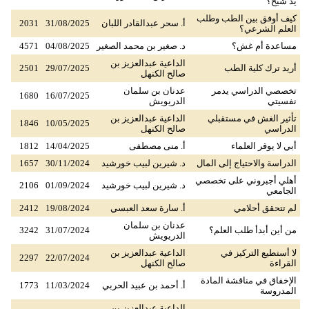
يد شيخ؟
كيف أوفق بين الطب وطلب
أ. سحر عبدالقادر اللبان
31/08/2025
2031
العلم الشرعي؟
مساعدة أم غش؟
د. صغير بن محمد الصغير
04/08/2025
4571
الداعية عبدالعزيز بن
أريد ترك كلية الطب
29/07/2025
2501
صالح الكنهل
تخصصي الدراسي يدمر
عدنان بن سلمان
1680
16/07/2025
نفسيتي
الدريويش
تأثير الغش في مستقبلي
الداعية عبدالعزيز بن
1846
10/05/2025
الدراسي
صالح الكنهل
أبي لا يوقر العلماء
أ. منى مصطفى
14/04/2025
1812
الدراسة والاحتياج إلى المال
د. شيرين لبيب خورشيد
30/11/2024
1657
أهلي أجبروني على تخصصي
د. شيرين لبيب خورشيد
01/09/2024
2106
الجامعي
لم تتحقق أحلامي
أ. سارة سعد العبسي
19/08/2024
2412
عدنان بن سلمان
من أين أبدأ طلب العلم؟
31/07/2024
3242
الدريويش
لا أستطيع التركيز في
الداعية عبدالعزيز بن
2297
22/07/2024
القراءة
صالح الكنهل
الإخفاق في مناقشة المادة
أ. أحمد بن عبيد الحربي
11/03/2024
1773
المدروسة
الداعية عبدالعزيز بن