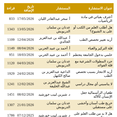
تاريخ
عنوان الاستشارة
المستشار
قراءة
الإضافة
أعترف بغبائي في مادة
أ. سحر عبدالقادر اللبان
17/05/2026
833
الرياضيات
هل أطلب العلم من الكتب أو
عدنان بن سلمان
1343
13/05/2026
على يد الشيوخ؟
الدريويش
أ. عبدالله بن عبدالعزيز
أريد تغيير تخصص الطب
12/04/2026
1109
الخالدي
قلة التركيز والغباء
أ. أحمد بن عبيد الحربي
08/04/2026
1149
حلمي بدخول الجامعة يتحطم
أ. أحمد بن عبيد الحربي
18/03/2026
951
جرد المطولات الشرعية مع
عدنان بن سلمان
1120
04/03/2026
قلة الفوائد
الدريويش
أريد الانتحار بسبب تخصص
الداعية عبدالعزيز بن
1929
24/02/2026
الطب
صالح الكنهل
الشيخ عبدالعزيز بن
لا يناسبني أي مجال دراسي
12/02/2026
1241
عبدالله الخليفة
طغيان الرأسمالية جعل
د. شيرين لبيب خورشيد
08/02/2026
1451
الإنسان كالآلة
خريج طب أسنان وأخشى
عدنان بن سلمان
1307
21/01/2026
على مستقبلي
الدريويش
هل لا بد من طلب العلم على
د. شيرين لبيب خورشيد
07/12/2025
1786