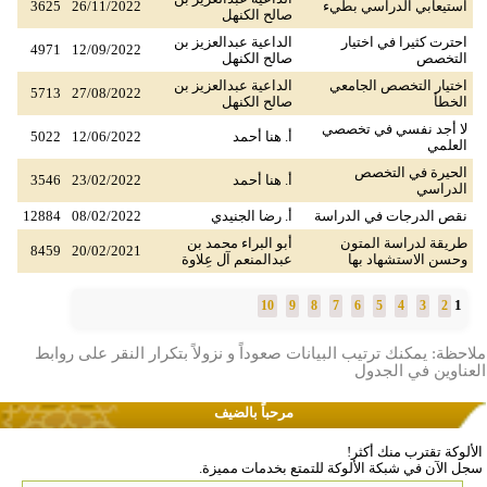
استيعابي الدراسي بطيء
26/11/2022
3625
صالح الكنهل
احترت كثيرا في اختيار
الداعية عبدالعزيز بن
4971
12/09/2022
التخصص
صالح الكنهل
اختيار التخصص الجامعي
الداعية عبدالعزيز بن
5713
27/08/2022
الخطأ
صالح الكنهل
لا أجد نفسي في تخصصي
أ. هنا أحمد
12/06/2022
5022
العلمي
الحيرة في التخصص
أ. هنا أحمد
23/02/2022
3546
الدراسي
نقص الدرجات في الدراسة
أ. رضا الجنيدي
08/02/2022
12884
طريقة لدراسة المتون
أبو البراء محمد بن
8459
20/02/2021
وحسن الاستشهاد بها
عبدالمنعم آل عِلاوة
1
10
9
8
7
6
5
4
3
2
ملاحظة: يمكنك ترتيب البيانات صعوداً و نزولاً بتكرار النقر على روابط
العناوين في الجدول
مرحباً بالضيف
الألوكة تقترب منك أكثر!
سجل الآن في شبكة الألوكة للتمتع بخدمات مميزة.