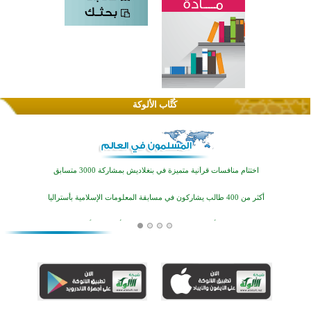
كُتَّاب الألوكة
اختتام الدورة التاسعة لمسابقة حفظ وتلاوة القرآن الكريم في أزناكاييف
تيسليتش تختتم برنامجا تعليميا لتعزيز القيم وبناء الشخصية للشباب المسلمين
اختتام منافسات قرآنية متميزة في بنغلاديش بمشاركة 3000 متسابق
أكثر من 400 طالب يشاركون في مسابقة المعلومات الإسلامية بأستراليا
افتتاح تاريخي لأول مسجد في بلييفليا بالجبل الأسود منذ أكثر من قرن
منطقة ريبوفسي تحتفل بميلاد مسجد جديد في أجواء إيمانية مميزة
أكبر مشروع إسلامي في ريف أستراليا يفتتح أبوابه بعد سنوات من العمل والعطاء
القرآن والتربية في صدارة البرامج الصيفية للمسلمين في بينزا وساراتوف وموردوفيا هذا العام