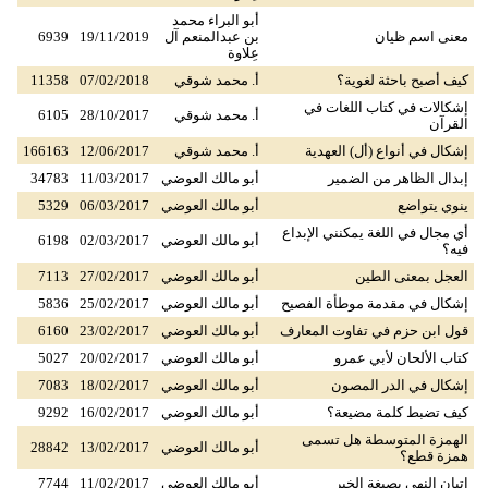
أبو البراء محمد
معنى اسم ظيان
بن عبدالمنعم آل
19/11/2019
6939
عِلاوة
كيف أصبح باحثة لغوية؟
أ. محمد شوقي
07/02/2018
11358
إشكالات في كتاب اللغات في
أ. محمد شوقي
28/10/2017
6105
القرآن
إشكال في أنواع (أل) العهدية
أ. محمد شوقي
12/06/2017
166163
إبدال الظاهر من الضمير
أبو مالك العوضي
11/03/2017
34783
ينوي يتواضع
أبو مالك العوضي
06/03/2017
5329
أي مجال في اللغة يمكنني الإبداع
أبو مالك العوضي
02/03/2017
6198
فيه؟
العجل بمعنى الطين
أبو مالك العوضي
27/02/2017
7113
إشكال في مقدمة موطأة الفصيح
أبو مالك العوضي
25/02/2017
5836
قول ابن حزم في تفاوت المعارف
أبو مالك العوضي
23/02/2017
6160
كتاب الألحان لأبي عمرو
أبو مالك العوضي
20/02/2017
5027
إشكال في الدر المصون
أبو مالك العوضي
18/02/2017
7083
كيف تضبط كلمة مضيعة؟
أبو مالك العوضي
16/02/2017
9292
الهمزة المتوسطة هل تسمى
أبو مالك العوضي
13/02/2017
28842
همزة قطع؟
إتيان النهي بصيغة الخبر
أبو مالك العوضي
11/02/2017
7744