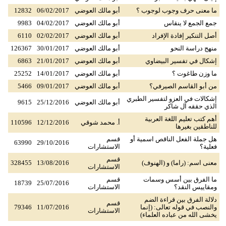
ما معنى حرف وجوب لوجوب ؟
أبو مالك العوضي
06/02/2017
12832
جمع الجمع لا ينقاس
أبو مالك العوضي
04/02/2017
9983
أصل التنكير إفادة الإفراد
أبو مالك العوضي
02/02/2017
6110
منهج دراسة النحو
أبو مالك العوضي
30/01/2017
126367
إشكال في تفسير البيضاوي
أبو مالك العوضي
21/01/2017
6863
ما وزن طاغوت ؟
أبو مالك العوضي
14/01/2017
25252
من أبو القاسم الصيرفي؟
أبو مالك العوضي
09/01/2017
5466
إشكالات في العزو لتفسير الطبري
أبو مالك العوضي
25/12/2016
9615
الذي حققه آل شاكر
أهم كتب تعليم اللغة العربية
أ. محمد شوقي
12/12/2016
110596
للناطقين بغيرها
هل جملة الفعل الناقص اسمية أو
قسم
63990
29/10/2016
فعلية؟
الاستشارات
قسم
معنى اسم: (راما) و (الهنوف)
13/08/2016
328455
الاستشارات
ما الفرق بين أسس وسمات
قسم
18739
25/07/2016
ومقاييس النقد؟
الاستشارات
دلالة الفرق بين قراءة الضم
قسم
والنصب في قوله تعالى: (إنما
11/07/2016
79346
الاستشارات
يخشى الله من عباده العلماء)