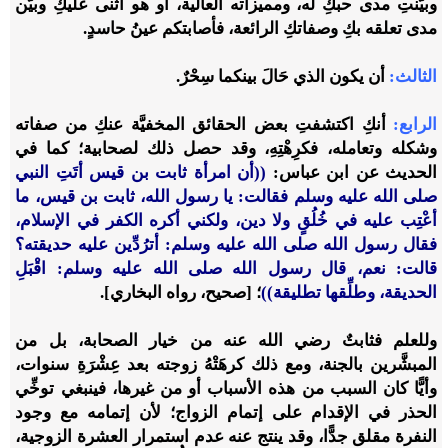
وبيَّنتِ مدى حبكِ له، ومميزاته العالية، أو هو أثنى عليكِ وبيَّن
مدى تعلقه بكِ وصفاتكِ الرائعة، فأصابتكم عينُ حاسدٍ.
الثالث:
أن يكون الذي حَالَ بينكما سِحْرٌ.
الرابع:
أنكِ اكتشفتِ بعض الحقائق المخفيَّة عنكِ من صفاته
وشكله وتعامله، فكرِهْتِهِ، وقد حصل ذلك لصحابية؛ كما في
الحديث عن ابن عباس:
((أن امرأة ثابت بن قيس أتَتِ النبي
صلى الله عليه وسلم فقالت: يا رسول الله، ثابت بن قيس، ما
أعْتِب عليه في خُلُقٍ ولا دين، ولكني أكره الكفر في الإسلام،
فقال رسول الله صلى الله عليه وسلم: أترُدِّين عليه حديقته؟
قالت: نعم، قال رسول الله صلى الله عليه وسلم: اقْبَلِ
الحديقة، وطلِّقها تطليقة))
؛ [صحيح، رواه البخاري].
وللعلم فثابتٌ رضي الله عنه من خيار الصحابة، بل من
المبشَّرين بالجنة، ومع ذلك كرهَتْهُ زوجته بعد عِشْرَةِ سنوات،
وأيًّا كان السبب من هذه الأسباب أو من غيرها، فينبغي توخِّي
الحذر في الإقدام على إتمام الزواج؛ لأن إتمامه مع وجود
النفرة مقلق جدًّا، وقد ينتج عنه عدم استمرار العشرة الزوجية،