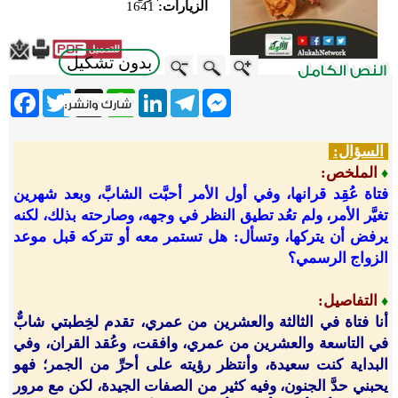
الزيارات:
1641
بدون تشكيل
ebook
Twitter
WhatsApp
X
LinkedIn
Telegram
Messenger
السؤال:
الملخص:
♦
فتاة عُقِد قرانها، وفي أول الأمر أحبَّت الشابَّ، وبعد شهرين
تغيَّر الأمر، ولم تعُد تطيق النظر في وجهه، وصارحته بذلك، لكنه
يرفض أن يتركها، وتسأل: هل تستمر معه أو تتركه قبل موعد
الزواج الرسمي؟
التفاصيل
:
♦
أنا فتاة في الثالثة والعشرين من عمري، تقدم لخِطبتي شابٌّ
في التاسعة والعشرين من عمري، وافقت، وعُقد القران، وفي
البداية كنت سعيدة، وأنتظر رؤيته على أحرِّ من الجمر؛ فهو
يحبني حدَّ الجنون، وفيه كثير من الصفات الجيدة، لكن مع مرور