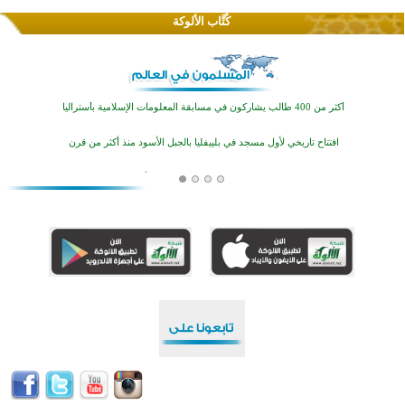
كُتَّاب الألوكة
تيسليتش تختتم برنامجا تعليميا لتعزيز القيم وبناء الشخصية للشباب المسلمين
انطلاق فعاليات "أيام مساجد إستولتس 2026" ببرنامج ديني وثقافي يمتد حتى أغسطس
أكثر من 400 طالب يشاركون في مسابقة المعلومات الإسلامية بأستراليا
افتتاح تاريخي لأول مسجد في بلييفليا بالجبل الأسود منذ أكثر من قرن
منطقة ريبوفسي تحتفل بميلاد مسجد جديد في أجواء إيمانية مميزة
أكبر مشروع إسلامي في ريف أستراليا يفتتح أبوابه بعد سنوات من العمل والعطاء
القرآن والتربية في صدارة البرامج الصيفية للمسلمين في بينزا وساراتوف وموردوفيا هذا العام
اختتام الدورة التاسعة لمسابقة حفظ وتلاوة القرآن الكريم في أزناكاييف
تيسليتش تختتم برنامجا تعليميا لتعزيز القيم وبناء الشخصية للشباب المسلمين
انطلاق فعاليات "أيام مساجد إستولتس 2026" ببرنامج ديني وثقافي يمتد حتى أغسطس
أكثر من 400 طالب يشاركون في مسابقة المعلومات الإسلامية بأستراليا