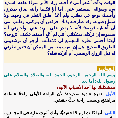
الوقت بدأت أشعر أنني لا أحبه، وزاد الأمر سوءًا تعلقه الشديد
بي، وسؤاله المستمر عني، أما أنا فكلما رأيته ضاق صدري،
وأُصبتُ بوجع في بطني، ولم أعُدْ أُطيق النظر في وجهه، ولا
سماع صوته، وقد صارحته بذلك، فرفض أن يتركني، وطلب مني
أن أُعطيه فرصة؛ لأنه لا يقدر على البعد عني، وأخبرني أنه
سيموت إن تركتُه، مشكلتي أنني لم أعُد أُطيقه، فكيف أتزوجه؟
أيضًا أخشى نظرة المجتمع لي كمُطلَّقة، أرجو أن ترشدوني
للطريق الصحيح، هل إن بقيت معه من الممكن أن تتغير نظرتي
له قبل الزواج الرسمي، أم أتركه قبله؟
الجواب:
بسم الله الرحمن الرحيم، الحمد لله، والصلاة والسلام على
رسول الله؛ أما بعد:
فمشكلتكِ لها أحد الأسباب الآتية:
الأول:
نفرة عادية صحيحة؛ لأن الراحة الأولى راحةُ عاطفةِ
مراهقةٍ، وليست راحة حبٍّ حقيقي.
الثاني:
أنها كانت ارتياحًا حقيقيًّا، وأنكِ أثنيتِ عليه في المجالس،