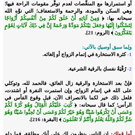
أو استمرارها مع المنغِّصات لعدم توفُّر مقومات الراحة فيها؛
وهي السكن والمودة، والرحمة والاستعفاف؛ التي نوَّه الله
سبحانه بها: ﴿
وَمِنْ آيَاتِهِ أَنْ خَلَقَ لَكُمْ مِنْ أَنْفُسِكُمْ أَزْوَاجًا
لِتَسْكُنُوا إِلَيْهَا وَجَعَلَ بَيْنَكُمْ مَوَدَّةً وَرَحْمَةً إِنَّ فِي ذَلِكَ لَآيَاتٍ لِقَوْمٍ
يَتَفَكَّرُونَ
﴾ [الروم: 21].
ولِما سبق أوصيكِ بالآتي:
1-
كثرة الاستخارة في إتمام الزواج أو إلغائه.
2-
رُقْيَةُ نفسكِ بالرقية الشرعية.
فإنْ بعد الاستخارة والرقية زال العائق، فالحمد لله، وتوكلي
على الله في إتمام الزواج، وإن استمرت النفرة أو اشتدت،
فلعل ذلك خير لكما بالانصراف الآن، قبل وقوع الفأس في
الرأس؛ كما قال سبحانه: ﴿
كُتِبَ عَلَيْكُمُ الْقِتَالُ وَهُوَ كُرْهٌ لَكُمْ
وَعَسَى أَنْ تَكْرَهُوا شَيْئًا وَهُوَ خَيْرٌ لَكُمْ وَعَسَى أَنْ تُحِبُّوا شَيْئًا وَهُوَ
شَرٌّ لَكُمْ وَاللَّهُ يَعْلَمُ وَأَنْتُمْ لَا تَعْلَمُونَ
﴾ [البقرة: 216].
أما قولكِ:
إن الناس ينظرون لكِ على أنكِ مطلقة، فما دام