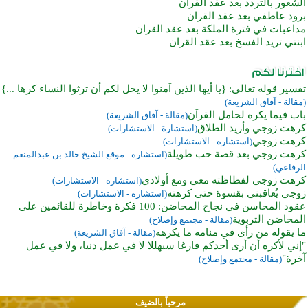
الشعور بالتردد بعد عقد القران
برود عاطفي بعد عقد القران
مداعبات في فترة الملكة بعد عقد القران
ابنتي تريد الفسخ بعد عقد القران
تفسير قوله تعالى: {يا أيها الذين آمنوا لا يحل لكم أن ترثوا النساء كرها ...}
(مقالة - آفاق الشريعة)
باب فيما يكره لحامل القرآن
(مقالة - آفاق الشريعة)
كرهت زوجي وأريد الطلاق
(استشارة - الاستشارات)
كرهت زوجي
(استشارة - الاستشارات)
كرهت زوجي بعد قصة حب طويلة
(استشارة - موقع الشيخ خالد بن عبدالمنعم
الرفاعي)
كرهت زوجي لفظاظته معي ومع أولادي
(استشارة - الاستشارات)
زوجي يُعاقبني بقسوة حتى كرهته
(استشارة - الاستشارات)
عقود المحاسن في نجاح المحاضن: 100 فكرة وخاطرة للقائمين على
المحاضن التربوية
(مقالة - مجتمع وإصلاح)
ما يقوله من رأى في منامه ما يكرهه
(مقالة - آفاق الشريعة)
"إني لأكره أن أرى أحدكم فارغا سبهللا لا في عمل دنيا، ولا في عمل
آخرة"
(مقالة - مجتمع وإصلاح)
مرحباً بالضيف