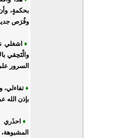
بحكمةٍ، وأ
وفُرَص جديد
♦
اشغلي نفس
والْتَحِقي 
السرور على
♦
تفاءلي، و
بإذن الله ع
♦
احذَري أ
المشبوهة، و