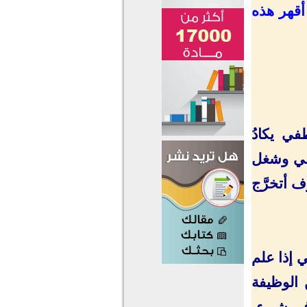
أقهر هذه
عاطفي يكادُ
فسي وشغل
 أتخرَّج
 إذا علم
 الوظيفة
ي في شيء،