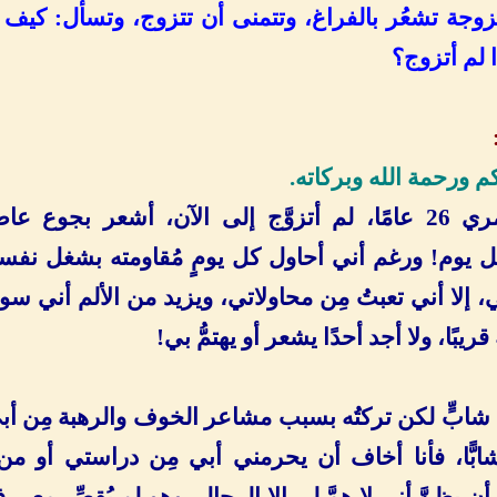
زوجة تشعُر بالفراغ، وتتمنى أن تتزوج، وتسأل: كيف 
 لم أتزوج؟
م ورحمة الله وبركاته.
أنا فتاة عمري 26 عامًا، لم أتزوَّج إلى الآن، أشعر بجوع 
ل يوم! ورغم أني أحاول كل يومٍ مُقاومته بشغل ن
إلا أني تعبتُ مِن محاولاتي، ويزيد من الألم أني سوف
ريبًا، ولا أجد أحدًا يشعر أو يهتمُّ بي!
 شابٍّ لكن تركتُه بسبب مشاعر الخوف والرهبة مِن أبي
شابًّا، فأنا أخاف أن يحرمني أبي مِن دراستي أو من
 أن يظنَّ أني لا همَّ لي إلا الرجال، وهو لم يُقصِّر مع