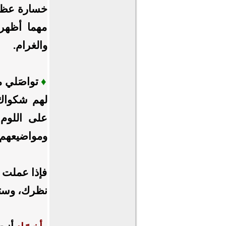
خسارة عظيمة
مهما أظهر 
والغرام.
♦
تواصَلي م
لهم شكواك ب
على اللوم 
ومواضيعهم و
فإذا عملت ب
نظرك، وستش