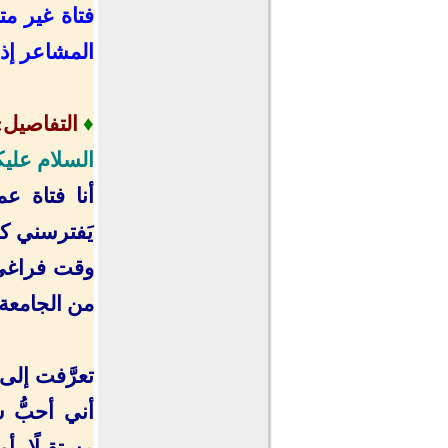
فتاة غير مت
المشاعر إذا
♦
التفاصيل:
السلام عليك
يَفترسني ك
وقت فراغي، 
من الجامعة ق
تعرَّفت إلى
أني أحبُّ 
مستقبلًا، أو