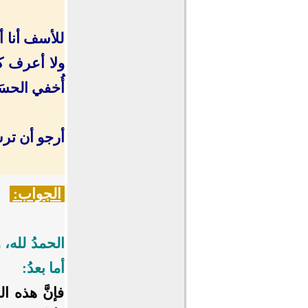
للأسف أنا أ
ولا أعرف كي
أُخفي الحسَ
أرجو أن ترش
الجواب:
الحمدُ لله،
أما بعدُ:
فإنَّ هذه ا