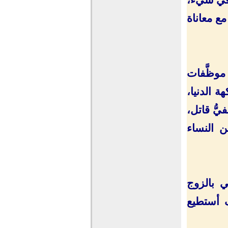
ع معاناة
موظَّفات
 الدنيا،
ُّ قاتل،
ن النساء
 بالزوج
 أستطيع