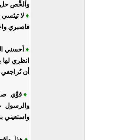
وألخِّص حل 
♦
لا تيئسي أ
فاصبري واحت
♦
أحسني الظ
انظري لها ب
أن تُراجعي
♦
قوِّي صل
والرسول ص
واستعيني به 
♦
هذا واقع