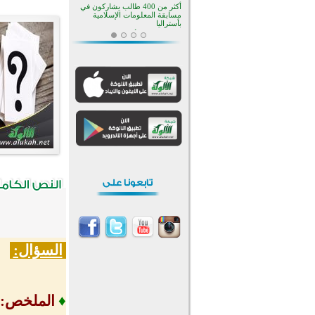
بأستراليا
افتتاح تاريخي لأول مسجد في بلييفليا
بالجبل الأسود منذ أكثر من قرن
منطقة ريبوفسي تحتفل بميلاد
مسجد جديد في أجواء إيمانية مميزة
أكبر مشروع إسلامي في ريف
أستراليا يفتتح أبوابه بعد سنوات من
العمل والعطاء
القرآن والتربية في صدارة البرامج
الصيفية للمسلمين في بينزا
وساراتوف وموردوفيا هذا العام
اختتام الدورة التاسعة لمسابقة حفظ
وتلاوة القرآن الكريم في أزناكاييف
تيسليتش تختتم برنامجا تعليميا لتعزيز
القيم وبناء الشخصية للشباب
المسلمين
اختتام منافسات قرآنية متميزة في
بنغلاديش بمشاركة 3000 متسابق
أكثر من 400 طالب يشاركون في
مسابقة المعلومات الإسلامية
بأستراليا
السؤال:
♦
الملخص: