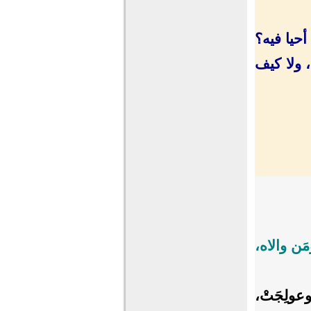
أحيا فيه؟
، ولا كيف
َن والاه،
عولِجَتْ،