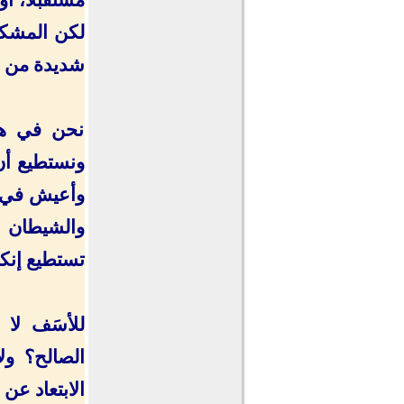
لكن المشكل
شديدة من ال
نحن في هذا
ونستطيع أن
وأعيش في ص
والشيطان ي
تستطيع إنكا
للأسَف لا 
الصالح؟ ول
الابتعاد عن