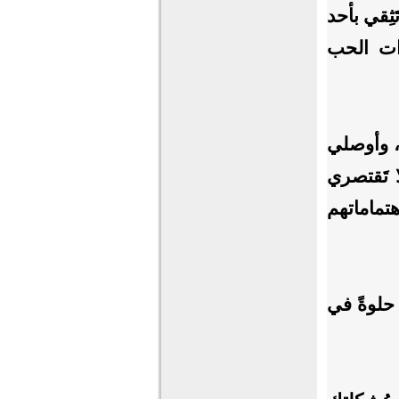
ِقي بأحد
رات الحب
، وأوصلي
 تَقتصري
تماماتهم
 حلوةً في