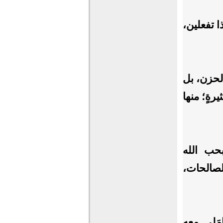
ا تفعلين،
لحزن، بل
رةٍ؛ منها
بحب الله
صالحات،
مَلي معه