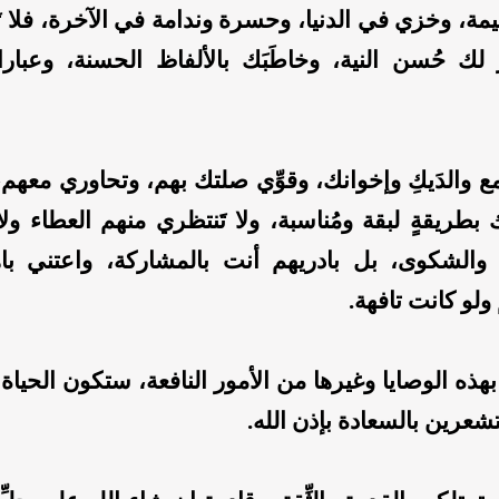
، وخزي في الدنيا، وحسرة وندامة في الآخرة، فلا تَث
لك حُسن النية، وخاطَبَك بالألفاظ الحسنة، وعبا
ع والدَيكِ وإخوانك، وقوِّي صلتك بهم، وتحاوري معهم
طريقةٍ لبقة ومُناسبة، ولا تَنتظري منهم العطاء ولا
والشكوى، بل بادريهم أنت بالمشاركة، واعتني باه
لو كانت تافهة.
هذه الوصايا وغيرها من الأمور النافعة، ستكون الحياة
عرين بالسعادة بإذن الله.