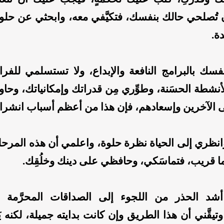
ن تُصلحي حالك بنفسك، فتكيَّفي معه، وابحثي عن حلو
ة.
ك بالبرامج النافعة والإبداع، ولا تستسلمي للفراغ
بالأنشطة الحسَنة، وطوِّري مِن قدراتك وإمكانياتك، وحا
 الآخرين وإسعادهم، فإن هذا من أعظم أسباب انشراح
انظري إلى الحياة نظرة حلوة، واعلمي أن هذه المرحل
ما قريب، فتماسَكي، وحافظي على دينك وخلُقِك.
شد الحذر من اللجوء إلى الصداقات المحرَّمة وا
تيقَّني أن هذا الطريق وإن كانت بدايته جميلة، لكنه ي