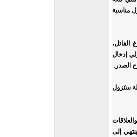
ل مناسبة
 القاتل،
ولي إدخال
 الصدر.
ة ستَزول
لعلاقات
َنتهي إلى