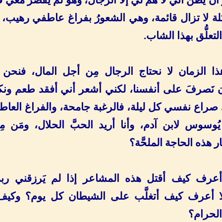
ة لا تزال قائمة، وهي الشعورُ بفراغ عاطفي رهيب، م
تعلُّق بهذا الشاب.
 الزمان لا نحتاج الرجال مِن أجل المال، فنحن 
 نَصرفَ على أنفسنا، لكني أشعر أني أفقد طعم ونكهة
راع نفسي كل ليلة، فالرغبة جامحة، والفراغ العاطفي
ُوسوس لابن آدم، وأنا أريد الحبَّ الحلال، ومَن مِ
ر هذه الحاجة الملحَّة؟
أعرف كيف أقتل هذه المشاعر إذا لم يَرزقني ربي
ا أعرف كيف أتغلَّب على الشيطان كل يوم؟ وكيف
 الحرام؟