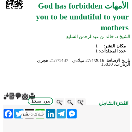
الأمهات God has forbidden
you to be undutiful to your
mothers
الشيخ د. خالد بن عبدالرحمن الشايع
مكان النشر
:
1
عدد المجلدات
:
1
تاريخ الإضافة:
27/4/2016 ميلادي - 21/7/1437 هجري
الزيارات:
15030
بدون تشكيل
ebook
Twitter
WhatsApp
X
LinkedIn
Telegram
Messenger