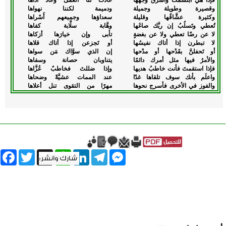
وقصيرة وطويلة وجميلة
ودميمة لكننا نهواها
وكثيرة عشَّاقُها وقليلة
سعداؤها وجميعهم أَسْراها
تُعطي وتَسلُبُ إن ربَّك صاغَها
وهَّابة سلَّابة كفاها
لا عن رضًا تعطي ولا عن بغضةٍ
تأبى وإن خيارَها أزكاها
لا تبطرن إذا أتاك نفيسُها
أو تَجزعن إذا أتاك قلاها
أو تَحفلنَّ بقَدْحها أو مدْحها
إن الذي سوَّاك مَن سواها
والأمرُ فيها مثل أمرك دائمًا
يتناوبان حصانة وسفاها
فإذا استقمتَ فأنت خاطبُ هديها
وإذا ضللتَ فخاطبٌ عُزَّاها
واعلَم بأنك سوف تلقاها غدًا
عند الممات عشيَّةً وضحاها
والفوز في الأخرى فأسرج نحوها
مهرًا من التقوى تنل أعلاها
book
Twitter
WhatsApp
X
LinkedIn
Telegram
Messenger