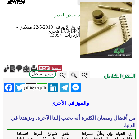
د. حيدر الغدير
تاريخ الإضافة:
22/5/2019 ميلادي -
17/9/1440 هجري
الزيارات:
13094
بدون تشكيل
ebook
Twitter
WhatsApp
X
LinkedIn
Telegram
Messenger
والفوز في الأخرى
من أفضال رمضان الكثيرة أنه يحبب إلينا الآخرة، ويزهدنا في
الدنيا.
إن الحياة وإن يطُلْ مسراها
تقفو شوائنُ أمرها حُسناها
فإذا هي ابتسمتْ وأشرَق وجهُها
عادتْ لنا الغُمَّى وعاد أذاها