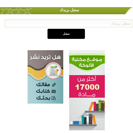
سجل بريدك
اختتام الدورة التاسعة لمسابقة حفظ وتلاوة القرآن الكريم في أزناكاييف
تيسليتش تختتم برنامجا تعليميا لتعزيز القيم وبناء الشخصية للشباب المسلمين