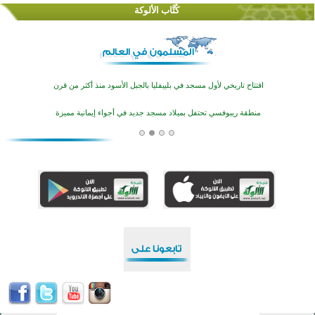
كُتَّاب الألوكة
اختتام منافسات قرآنية متميزة في بنغلاديش بمشاركة 3000 متسابق
أكثر من 400 طالب يشاركون في مسابقة المعلومات الإسلامية بأستراليا
افتتاح تاريخي لأول مسجد في بلييفليا بالجبل الأسود منذ أكثر من قرن
منطقة ريبوفسي تحتفل بميلاد مسجد جديد في أجواء إيمانية مميزة
أكبر مشروع إسلامي في ريف أستراليا يفتتح أبوابه بعد سنوات من العمل والعطاء
القرآن والتربية في صدارة البرامج الصيفية للمسلمين في بينزا وساراتوف وموردوفيا هذا العام
اختتام الدورة التاسعة لمسابقة حفظ وتلاوة القرآن الكريم في أزناكاييف
تيسليتش تختتم برنامجا تعليميا لتعزيز القيم وبناء الشخصية للشباب المسلمين
اختتام منافسات قرآنية متميزة في بنغلاديش بمشاركة 3000 متسابق
أكثر من 400 طالب يشاركون في مسابقة المعلومات الإسلامية بأستراليا