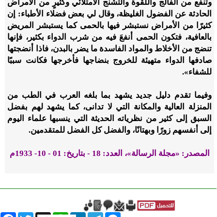
وتنفع من الفالج واللقوة والتشنج الامتلائي وكثيرٍ من الأمراض
الحادثة عن الفضول الغليظة، وقال لي بعض فضلاء الأطباء: إن
كثيرًا من الأمراض نستبشر فيها بالحمى كما يستبشر المريض
بالعافية، فتكون الحمى أنفعَ فيه من شرب الدواء بكثير، فإنها
تنضج من الأخلاط والمواد الفاسدة ما يضر بالبدن، فاذا أنضجتها
صادفها الدواء متهيئة للخروج بنضاجها فأخرجها فكانت سببًا
للشفاء».
وفيما تقدم دليل جديد يشهد بما بلغه العرب في الطب من
المنزلة العالية والمكانة التي لا تدانى، كما يشهد لهم بفضل
السبق إلى كثير من نظرياته الحديثة التي ينسبها علماء اليوم
إلى أنفسهم زورًا وبهتانًا، والفضل كل الفضل للمتقدمين.
المصدر: «مجلة الرسالة»، العدد: 18 - بتاريخ: 01 - 10- 1933م
book
Twitter
WhatsApp
X
LinkedIn
Telegram
Messenger