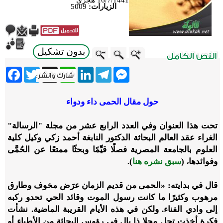
الزيارات:
5009
بدون تشكيل
ebook
Twitter
WhatsApp
X
LinkedIn
Telegram
Messenger
حول مقال الحمى داء ودواء
تحت هذا العنوان وفي العدد الرابع عشر من مجلة "الرسالة"
الغراء عقد العالم البحاثة الدكتور النابغة أحمد زكي وكيل كلية
العلوم بالجامعة المصرية فصلًا قيِّمًا وبحثًا ممتعًا عن الحُمَّى
وفوائدها، (
سبق نشره هنا
).
قال في بدايته: «الحمى من قديم الزمان عرَض مخوف وطارق
مرهوب وكثيرًا ما كانت رسول الموت وقائد الحي تحدو ركبه
إلى وادي الفناء. ولكن في هذه الأيام القريبة الماضية. نشأت
فكرة أخذت تحل محلا ذا بال في رؤوس البحاثة من الأطباء أو