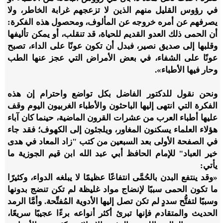
في رؤوس القليل منهم الذين لا تزعجهم غرابة الخاطر، ولا
يصرفهم عن أمره خروجه عن المألوف، ومحصول هذه الفكرة:
أن الحمى ذلك العدو القديم للحياة، قد تنقلب، أو يمكن تأليفها
وقلبها إلى صديق نصير، فبدل أن تكون عونًا على الداء، تصبح
عونًا على الشفاء، في بعض الأمراض التي عجز عنها الطب
وحار فيها الأطباء».
ونحن نقول للدكتور الفاضل بكل تواضع واحترام إن هذه
الفكرة التي انتهى إليها الباحثون والأطباء الغربيون اليوم وقف
عليها أطباء العرب من عشرات القرون الماضية، حينما كان آباء
هؤلاء العلماء يسكنون المغاور، ويلجئون إلى الكهوف؛ فقد جاء
في الصفحة الأولى بعد السبعين من كتب "زاد المعاد في هدى
خير العباد" للإمام الحافظ أبي عبد الله ابن قيم الجوزية ما
يأتي:
«وقد ينتفع البدن بالحُمَّى انتفاعًا عظيمًا لا يبلغه الدواء، وكثيرًا
ما تكون الحمى سببًا لإنضاج مواد غليظة لم تكن تنضج بدونها
وسببًا لتفتُّح سددٍ لم تكن تصل إليها الأدوية المُفتِّحة. وأمَّا الرمد
الحديث والمتقادم فإنها تبرئ أكثر أنواعه برءًا عجيبًا سريعًا،