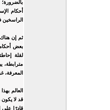
بالضرورة؛ ل
أحكام الإس
الراسخين ف
ثم إن هناك 
بعض أحكامه
لقلة إحاطت
مترابطة، يب
المعرفة، غ
العالم بهذا
قد لا يكون م
قادرًا على 