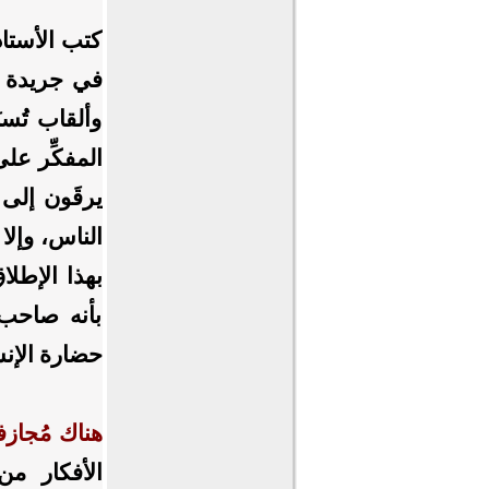
كتب الأستاذ
وألقاب تُس
المفكِّر ع
يرقَون إلى 
الناس، وإلا
بهذا الإطلا
بأنه صاحب 
حضارة الإنس
هناك مُجازف
الأفكار من