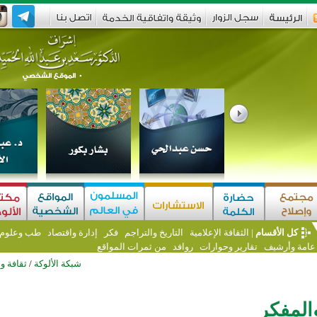
كل الأقسام
|
الثقافة الإعلامية
التاريخ والتراجم
فكر
إدارة واقتصاد
طب وعلوم و
 عامة وأرشيف
تقارير وحوارات
روافد
من ثمرات المواقع
شبكة الألوكة
/
ثقافة و
المفكر