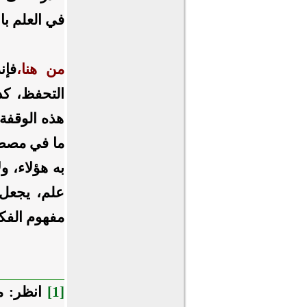
في العلم با
من هنا،
فإن
التحفظ، كذ
هذه الوقفة،
ما في مصطل
به هؤلاء، و
علم، يجعل 
مفهوم الفكر
[1]
انظر: مح