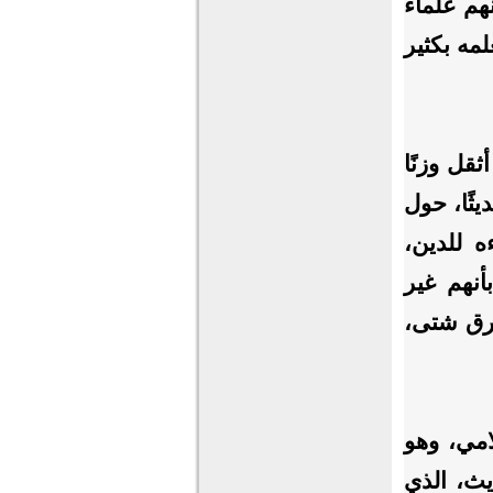
هم علماء
مه بكثير
ثقل وزنًا
ثًا، حول
ه للدين،
أنهم غير
طرق شتى،
امي، وهو
يث، الذي