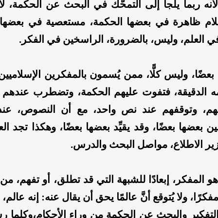
أنه ربما يلجأ إلى التمحُّك في البحث عن الحكمة، لا
لام ظاهرة في بعضها الحكمة، مستعصية في بعضها،
ي العلم، وليس، بالضرورة، الراسخين في الفكر.
بعضًا، وليس كلًّا، ممن يُسمون بالمفكرين الإسلاميين
 الدقيقة، فتفوت عليهم الحكمة، وتضطرب عندهم 
هم، وتوقفهم عند نص واحد، مع أن النصوص، عند ا
ين بعضها بعضًا، وقد يقيِّد بعضها بعضًا، وهكذا تجد ال
زير الاطلاع، مواصل البحث والدرس.
 هو المفكر، إبعادًا للشبهة التي قد تطلق، أو تفهم، من 
فكرًا، ولا يُتوقع أنَّ عالمًا يحق أن يقال عنه: إنه عالم،
التفكير والبحث عن الحكمة من وراء الأحكام،وكلما رس