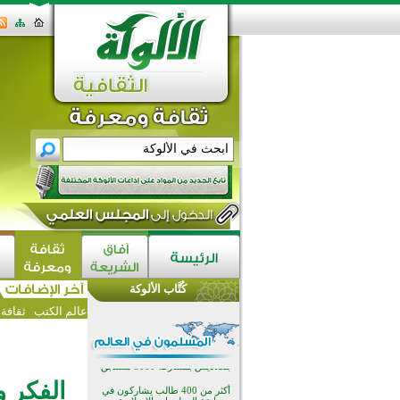
اختتام الدورة التاسعة لمسابقة حفظ
وتلاوة القرآن الكريم في أزناكاييف
تيسليتش تختتم برنامجا تعليميا لتعزيز
القيم وبناء الشخصية للشباب
كُتَّاب الألوكة
المسلمين
اختتام منافسات قرآنية متميزة في
عالم الكتب
ثقافة
بنغلاديش بمشاركة 3000 متسابق
أكثر من 400 طالب يشاركون في
مسابقة المعلومات الإسلامية
بأستراليا
افتتاح تاريخي لأول مسجد في بلييفليا
الفكر و
بالجبل الأسود منذ أكثر من قرن