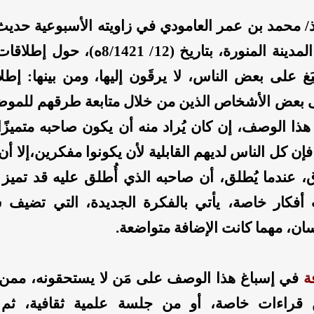
/ محمد بن عمر العامودي في زاويته الأسبوعية حديث ا
في جريدة المدينة المنورة، بتاريخ (12/ 8/1421
بَغ على بعض الناس، لا يرقَون إليها، ومن بينها: إ
لى بعض الأشخاص الذين من خلال متابعة طرقهم للموض
هذا الوصف، إن كان يُراد منه أن يكون صاحبه متميزًا
 فإن كل الناس لديهم القابلية لأن يكونوا مفكرين،إلا أ
ق، عندما يُطلق، أن صاحبه الذي أُطلق عليه قد تميز
أفكار خاصة، يأتي بالفكرة الجديدة، التي تضيف ش
ان، مهما كانت الإضافة متواضعة.
ة
في إسباغ هذا الوصف على مَن لا يستحقونه، ممن
 قراءات خاصة، أو من جلسة علمية ثقافية، ثم ي