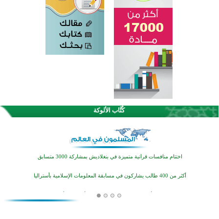
كُتَّاب الألوكة
اختتام الدورة التاسعة لمسابقة حفظ وتلاوة القرآن الكريم في أزناكاييف
تيسليتش تختتم برنامجا تعليميا لتعزيز القيم وبناء الشخصية للشباب المسلمين
اختتام منافسات قرآنية متميزة في بنغلاديش بمشاركة 3000 متسابق
أكثر من 400 طالب يشاركون في مسابقة المعلومات الإسلامية بأستراليا
افتتاح تاريخي لأول مسجد في بلييفليا بالجبل الأسود منذ أكثر من قرن
منطقة ريبوفسي تحتفل بميلاد مسجد جديد في أجواء إيمانية مميزة