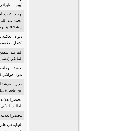
أيوب الطبراني المتوفى سنة 0
تهذيب كتاب: أخ
محمد عبد الله 
سنة 369 هـ -رحمه الله تعالى - (PDF)
ديوان العلامة 
أشعار العلامة محم
المرشد المعين
المالكي (قسم ال
تحقيق الرجاء ب
بدون حواشي (PDF)
معين المرشد ا
ابن عاشر) (PDF)
مختصر العلامة 
الطالب الذكي بأ
مختصر العلامة ا
النهاية في علم 