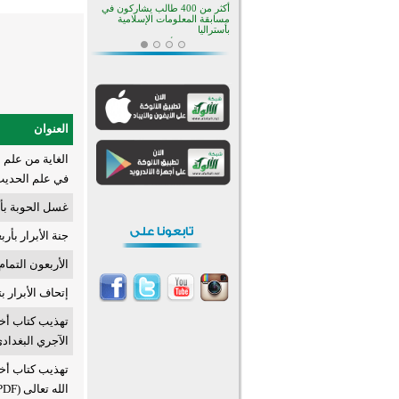
أكثر من 400 طالب يشاركون في
مسابقة المعلومات الإسلامية
بأستراليا
افتتاح تاريخي لأول مسجد في بلييفليا
بالجبل الأسود منذ أكثر من قرن
منطقة ريبوفسي تحتفل بميلاد
مسجد جديد في أجواء إيمانية مميزة
أكبر مشروع إسلامي في ريف
أستراليا يفتتح أبوابه بعد سنوات من
العنوان
العمل والعطاء
القرآن والتربية في صدارة البرامج
الغاية من علم ا
الصيفية للمسلمين في بينزا
وساراتوف وموردوفيا هذا العام
في علم الحديث) (F
اختتام الدورة التاسعة لمسابقة حفظ
وتلاوة القرآن الكريم في أزناكاييف
غسل الحوبة بأربع
تيسليتش تختتم برنامجا تعليميا لتعزيز
القيم وبناء الشخصية للشباب
جنة الأبرار بأربع
المسلمين
اختتام منافسات قرآنية متميزة في
الأربعون التمام 
بنغلاديش بمشاركة 3000 متسابق
أكثر من 400 طالب يشاركون في
إتحاف الأبرار بت
مسابقة المعلومات الإسلامية
بأستراليا
تهذيب كتاب أخل
الآجري البغدادي المتوفى سنة
الله تعالى (PDF)