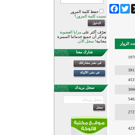
Facebook
Twitter
Wha
حفظ كلمة المرور
نسيت كلمة المرور؟
تعرّف أكثر على
مزايا العضوية
وتذكر أن جميع خدماتنا المميزة
مجانية!
سجل الآن
.
دد الزوار
شارك معنا
197
في نشر مشاركتك
391
في نشر الألوكة
453
سجل بريدك
366
546
272
423