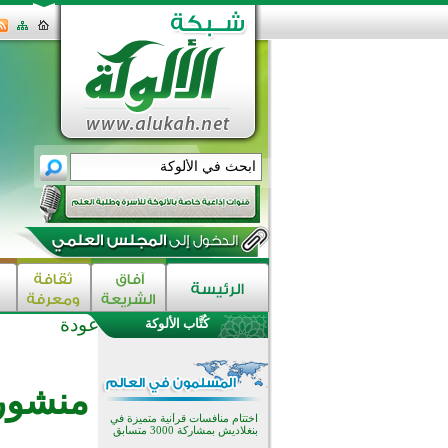
عودة
كُتَّاب الألوكة
اختتام الدورة التاسعة لمسابقة حفظ
وتلاوة القرآن الكريم في أزناكاييف
تيسليتش تختتم برنامجا تعليميا لتعزيز
منشورا
القيم وبناء الشخصية للشباب
المسلمين
اختتام منافسات قرآنية متميزة في
بنغلاديش بمشاركة 3000 متسابق