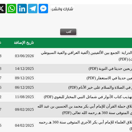
tsApp
X
LinkedIn
Telegram
Messenger
تاريخ الإضافة
ع
لدراية: الجمع بين الألفيتين (ألفية العراقي والفية السيوطي
8
03/06/2026
PD)
ين حديثا في التوبة (PDF)
14/12/2025
3
ين حديثا في الاستغفار (PDF)
09/12/2025
7
في الصلاة والسلام على خير الأنام (PDF)
06/12/2025
6
هذيب كتاب الأنوار في شمائل النبي المختار للبغوي (PDF)
11/08/2025
2
اق حملة القرآن للإمام أبي بكر محمد بن الحسين بن عبد الله
7
09/02/2025
 360 هـ رحمه الله تعالى (PDF)
تهذيب كتاب أخلاق العلماء للإمام أبي بكر الآجري المتوفى سنة 360 هـ رحمه
5
04/02/2025