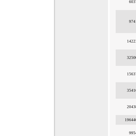
603
974
1422
3250
1563
3541
2043
19644
995