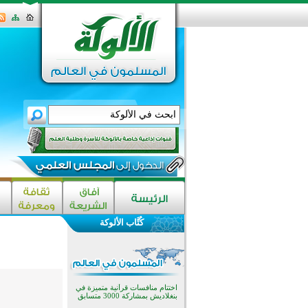
كُتَّاب الألوكة
اختتام الدورة التاسعة لمسابقة حفظ
وتلاوة القرآن الكريم في أزناكاييف
تيسليتش تختتم برنامجا تعليميا لتعزيز
القيم وبناء الشخصية للشباب
المسلمين
اختتام منافسات قرآنية متميزة في
بنغلاديش بمشاركة 3000 متسابق