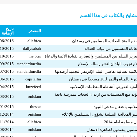
ايخ والكتاب في هذا القسم
تاريخ
المصدر
الإضافة
تقدم المنح الغذائية للمسلمين في رمضان
allafrica
06/2016
معاناة المسلمين من غياب العدالة
dailysabah
10/2015
تعزيز السلم بين المسلمين والنصارى بقيادة الأئمة والدعاة
the Star
10/2015
لام تجوب البلدان لنشر رسالة الإسلام
standardmedia
09/2015
لامية نسائية تقاضي البنك الإفريقي لتجميد أرصدتها
standardmedia
07/2015
اه والتمر لـ20 مسجدًا في رمضان
capitalfm
06/2015
أمنية لتقويض أنشطة المنظمات الإسلامية
buzzfeed
04/2015
تؤيد منع المسلمات من ارتداء الحجاب بمدرسة تابعة
03/2015
onislam
لامية باعتقال مدعي النبوة
thestar
01/2015
غيير المعالجة السلبية لشؤون المسلمين بالإعلام
onislam
12/2014
 مسلمة لعام 2014
allafrica
11/2014
مسلمين يتصدون لظاهرة الانتحار
onislam
08/2014