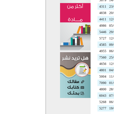
5679
14/
4311
23/
4838
20/
4411
12/
4986
05/
5446
29/
5727
12/
4585
09/
4955
06/
7560
25/
4656
12/
4801
04/
5004
11/
7090
01/
4800
28/
6043
07/
5268
06/
5277
19/