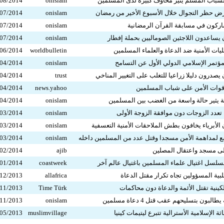
الشباب المسلم يثير مخاوف كبيرة لدى المسلمين
onislam
08/2014
فرض حظر التجوال خلال الأسبوع الأخير من رمضان
onislam
07/2014
شاركون في مسابقة القرآن الرمضانية
onislam
07/2014
 يساعدون اللاجئين الصوماليين بحملة إفطار
onislam
07/2014
عمليات الأمنية ضد الدعاة والعلماء المسلمين
worldbulletin
06/2014
المؤتمر الإسلامي الدولي الأول عن التسامح
onislam
04/2014
 يصدرون دليلا زراعيا للتغلب على التغيير المناخي
trust
04/2014
ت قوات الأمن على شباب المسلمين
news.yahoo
04/2014
ية يثير حالة واسعة من الغضب بين المسلمين
onislam
04/2014
ح تعدد الزوجات دون موافقة الزوجة الأولى
onislam
03/2014
 الأبرياء يخافون بطش الملاحقات الأمنية التعسفية
onislam
03/2014
ع لمداهمة الأمن مسجدا وقتل عدد من المسلمين داخله
onislam
03/2014
 على مسجد واعتقال المصلين
ajib
02/2014
مسلسل اغتيال علماء المسلمين باغتيال عالم آخر
coastweek
01/2014
سلبية المسؤولين تجاه تكرار مقتل الدعاة
allafrica
12/2013
لكينية تقتل الأئمة والدعاة دون محاكمات
Time Türk
11/2013
لبون بتسليحهم عقب قتل 4 دعاة مسلمين
onislam
11/2013
اثة الإسلامية الأسترالية تتبرع ليتيمات كينيا
muslimvillage
05/2013