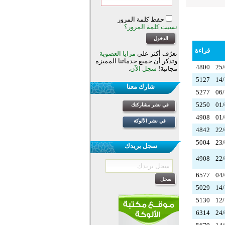
حفظ كلمة المرور
نسيت كلمة المرور؟
قراءة
تعرّف أكثر على
مزايا العضوية
وتذكر أن جميع خدماتنا المميزة
4800
25/
مجانية!
سجل الآن
.
5127
14/
شارك معنا
5277
06/
5250
01/
في نشر مشاركتك
4908
01/
في نشر الألوكة
4842
22/
5004
23/
سجل بريدك
4908
22/
6577
04/
5029
14/
5130
12/
6314
24/