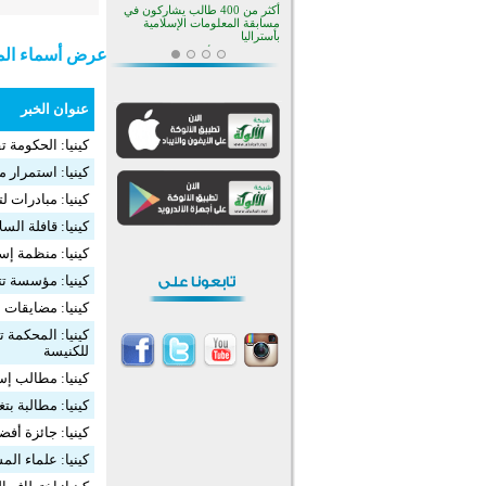
أكثر من 400 طالب يشاركون في
مسابقة المعلومات الإسلامية
بأستراليا
عرض أسماء المش
افتتاح تاريخي لأول مسجد في بلييفليا
بالجبل الأسود منذ أكثر من قرن
منطقة ريبوفسي تحتفل بميلاد
عنوان الخبر
مسجد جديد في أجواء إيمانية مميزة
أكبر مشروع إسلامي في ريف
كينيا: الحكومة 
أستراليا يفتتح أبوابه بعد سنوات من
العمل والعطاء
كينيا: استمرار 
القرآن والتربية في صدارة البرامج
الصيفية للمسلمين في بينزا
كينيا: مبادرات ل
وساراتوف وموردوفيا هذا العام
اختتام الدورة التاسعة لمسابقة حفظ
كينيا: قافلة الس
وتلاوة القرآن الكريم في أزناكاييف
كينيا: منظمة إس
تيسليتش تختتم برنامجا تعليميا لتعزيز
القيم وبناء الشخصية للشباب
كينيا: مؤسسة تتبرع بالمي
المسلمين
كينيا: مضايقات 
اختتام منافسات قرآنية متميزة في
بنغلاديش بمشاركة 3000 متسابق
كينيا: المحكمة 
أكثر من 400 طالب يشاركون في
للكنيسة
مسابقة المعلومات الإسلامية
بأستراليا
كينيا: مطالب إس
كينيا: مطالبة بت
كينيا: جائزة أفضل
كينيا: علماء ال