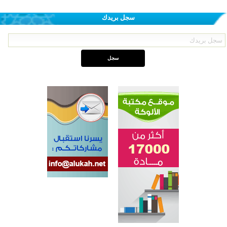
سجل بريدك
اختتام الدورة التاسعة لمسابقة حفظ وتلاوة القرآن الكريم في أزناكاييف
تيسليتش تختتم برنامجا تعليميا لتعزيز القيم وبناء الشخصية للشباب المسلمين