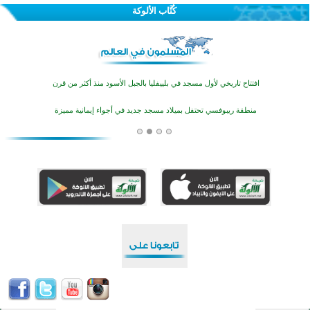
كُتَّاب الألوكة
اختتام منافسات قرآنية متميزة في بنغلاديش بمشاركة 3000 متسابق
أكثر من 400 طالب يشاركون في مسابقة المعلومات الإسلامية بأستراليا
افتتاح تاريخي لأول مسجد في بلييفليا بالجبل الأسود منذ أكثر من قرن
منطقة ريبوفسي تحتفل بميلاد مسجد جديد في أجواء إيمانية مميزة
أكبر مشروع إسلامي في ريف أستراليا يفتتح أبوابه بعد سنوات من العمل والعطاء
القرآن والتربية في صدارة البرامج الصيفية للمسلمين في بينزا وساراتوف وموردوفيا هذا العام
اختتام الدورة التاسعة لمسابقة حفظ وتلاوة القرآن الكريم في أزناكاييف
تيسليتش تختتم برنامجا تعليميا لتعزيز القيم وبناء الشخصية للشباب المسلمين
اختتام منافسات قرآنية متميزة في بنغلاديش بمشاركة 3000 متسابق
أكثر من 400 طالب يشاركون في مسابقة المعلومات الإسلامية بأستراليا