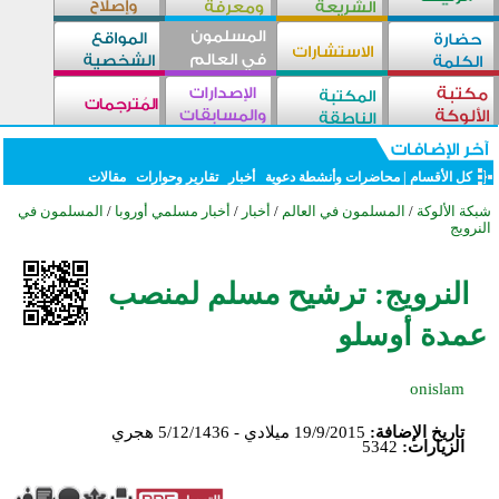
كل الأقسام
|
محاضرات وأنشطة دعوية
أخبار
تقارير وحوارات
مقالات
شبكة الألوكة
/
المسلمون في العالم
/
أخبار
/
أخبار مسلمي أوروبا
/
المسلمون في
النرويج
النرويج: ترشيح مسلم لمنصب
عمدة أوسلو
onislam
تاريخ الإضافة:
19/9/2015 ميلادي - 5/12/1436 هجري
الزيارات:
5342