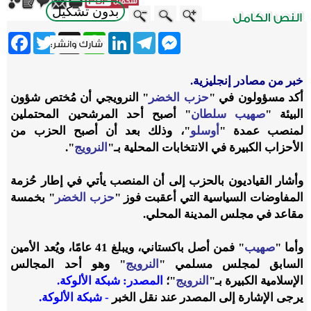
بدون تشكيل
ebook
Twitter
WhatsApp
X
LinkedIn
Telegram
Messenger
خبر من مصادر إنجليزية.
أكد مسؤولون في "
حزب الخضر
" النرويجي أن مُختص شؤون
البيئة "
صهيب سلطان
" أصبح أحد المرشحين المحتملين
لمنصب عمدة "
أوسلو
"، وذلك بعد أن أصبح الحزب من
الأحزاب الكبيرة في الانتخابات المحلية بـ"
النرويج
".
وأشار القياديون بالحزب إلى أن المنصب يأتي في إطار حُزمة
المفاوضات السياسية التي أعقبت فوز "
حزب الخضر
" بخمسة
مقاعد في مجلس المدينة المحلي.
وأما "
صهيب
" فمن أصل باكستاني، ويبلغ 41 عامًا، ويُعد الأمين
السابق لمجلس مسلمي "
النرويج
" وهو أحد المجالس
الإسلامية الكبيرة بـ"
النرويج
"؛
المصدر: شبكة الألوكة.
يرجى الإشارة إلى المصدر عند نقل الخبر
- شبكة الألوكة.