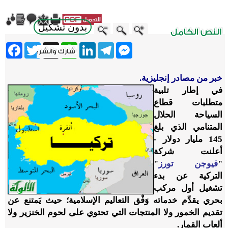
بدون تشكيل
ebook
Twitter
WhatsApp
X
LinkedIn
Telegram
Messenger
خبر من مصادر إنجليزية.
في إطار تلبية
متطلبات قطاع
السياحة الحلال
المتنامي الذي بلغ
145 مليار دولار -
أعلنت شركة
"
فيوجن تورز
"
التركية عن بدء
تشغيل أول مركب
بحري يقدِّم خدماته وَفْق التعاليم الإسلامية؛ حيث يَمتنع عن
تقديم الخمور ولا المنتجات التي تحتوي على لحوم الخنزير ولا
ألعاب القمار.