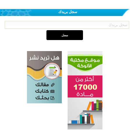
سجل بريدك
اختتام الدورة التاسعة لمسابقة حفظ وتلاوة القرآن الكريم في أزناكاييف