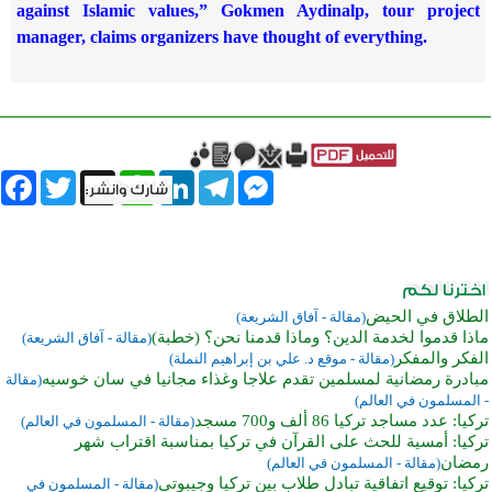
against Islamic values,” Gokmen Aydinalp, tour project
manager, claims organizers have thought of everything.
book
Twitter
WhatsApp
X
LinkedIn
Telegram
Messenger
الطلاق في الحيض
(مقالة - آفاق الشريعة)
ماذا قدموا لخدمة الدين؟ وماذا قدمنا نحن؟ (خطبة)
(مقالة - آفاق الشريعة)
الفكر والمفكر
(مقالة - موقع د. علي بن إبراهيم النملة)
مبادرة رمضانية لمسلمين تقدم علاجا وغذاء مجانيا في سان خوسيه
(مقالة
- المسلمون في العالم)
تركيا: عدد مساجد تركيا 86 ألف و700 مسجد
(مقالة - المسلمون في العالم)
تركيا: أمسية للحث على القرآن في تركيا بمناسبة اقتراب شهر
رمضان
(مقالة - المسلمون في العالم)
تركيا: توقيع اتفاقية تبادل طلاب بين تركيا وجيبوتي
(مقالة - المسلمون في