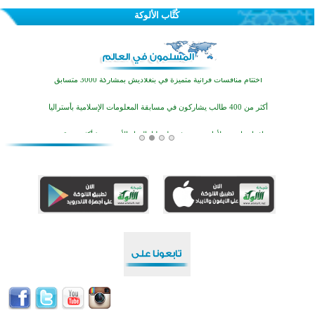
تيسليتش تختتم برنامجا تعليميا لتعزيز القيم وبناء الشخصية للشباب المسلمين
كُتَّاب الألوكة
اختتام منافسات قرآنية متميزة في بنغلاديش بمشاركة 3000 متسابق
أكثر من 400 طالب يشاركون في مسابقة المعلومات الإسلامية بأستراليا
افتتاح تاريخي لأول مسجد في بلييفليا بالجبل الأسود منذ أكثر من قرن
منطقة ريبوفسي تحتفل بميلاد مسجد جديد في أجواء إيمانية مميزة
أكبر مشروع إسلامي في ريف أستراليا يفتتح أبوابه بعد سنوات من العمل والعطاء
القرآن والتربية في صدارة البرامج الصيفية للمسلمين في بينزا وساراتوف وموردوفيا هذا العام
اختتام الدورة التاسعة لمسابقة حفظ وتلاوة القرآن الكريم في أزناكاييف
تيسليتش تختتم برنامجا تعليميا لتعزيز القيم وبناء الشخصية للشباب المسلمين
اختتام منافسات قرآنية متميزة في بنغلاديش بمشاركة 3000 متسابق
أكثر من 400 طالب يشاركون في مسابقة المعلومات الإسلامية بأستراليا