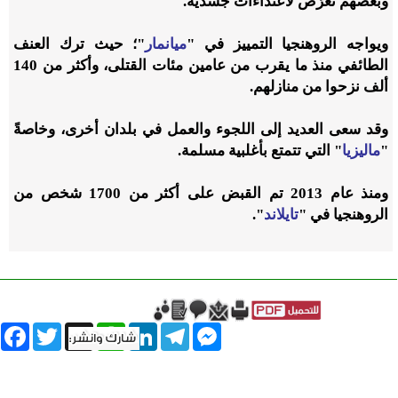
وبعضهم تعرَّض لاعتداءات جسدية.
ويواجه الروهنجيا التمييز في "
ميانمار
"؛ حيث ترك العنف
الطائفي منذ ما يقرب من عامين مئات القتلى، وأكثر من 140
ألف نزحوا من منازلهم.
وقد سعى العديد إلى اللجوء والعمل في بلدان أخرى، وخاصةً
"
ماليزيا
" التي تتمتع بأغلبية مسلمة.
ومنذ عام 2013 تم القبض على أكثر من 1700 شخص من
الروهنجيا في "
تايلاند
".
book
Twitter
WhatsApp
X
LinkedIn
Telegram
Messenger