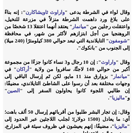
وقال لواء في الشرطة يدعى "
واراوث ثاويشاكارن
": إنه بناءً
على بلاغ ورد داهمت الشرطة منزلاً في مزرعة للنخيل،
واعتقلت رجلين من "
ميانمار
" يعتقد أنهما اعتقلا 13 شخصًا من
الروهنجيا من أجل ابتزازهم لأكثر من شهر، في محافظة
"
شومفون
" التايلاندية التي تبعد حوالي 380 كيلومترًا (240 ميلا)
إلى الجنوب من "بانكوك".
وقال "
واراوث
": إن 10 رجال و3 نساء كانوا جزءًا من مجموعة
أكبر من حوالي 140 لاجئًا، سافروا من ولاية "
أراكان
" في
"
ميانمار
" بزوارق منذ 11 مايو، لكن تَم إرسال الباقي إلى
وجهات مختلفة بعد أن رسوا على الشاطئ التايلاندي، مضيفًا:
إن طالبي اللجوء كانوا يحاولون السفر إلى "
الصين
"
و"
ماليزيا
".
وقال: إن تجار البشر طلبوا من أقربائهم إرسال 50 ألف باهت؛
أي: ما يعادل (1500 دولار)؛ لجلب اللاجئين عبر الحدود إلى
"
ماليزيا
"، مضيفًا: إنهم يعيشون في ظروف سيئة في المزارع،