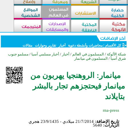
كل الأقسام
|
محاضرات وأنشطة دعوية
أخبار
تقارير وحوارات
مقالات
شبكة الألوكة
/
المسلمون في العالم
/
أخبار
/
أخبار مسلمي آسيا
/
مسلمو جنوب
شرق آسيا
/
المسلمون في ميانمار
ميانمار: الروهنجيا يهربون من
ميانمار فيحتجزهم تجار بالبشر
بتايلاند
rna-press
تاريخ الإضافة:
21/7/2014 ميلادي - 23/9/1435 هجري
الزيارات:
5640