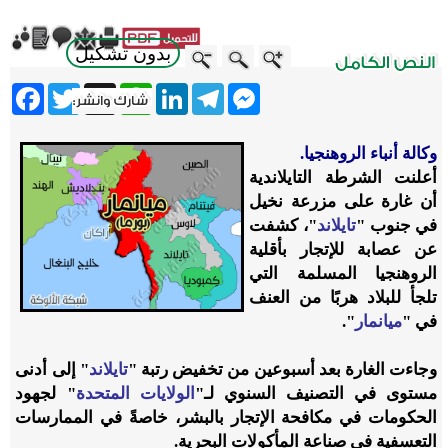
بدون تشكيل
ebook
Twitter
WhatsApp
X
LinkedIn
Telegram
Messenger
وكالة أنباء الروهنجيا.
أعلنت الشرطة التايلاندية
أن غارة على مزرعة نخيل
في جنوب "
تايلاند
"، كشفت
عن عصابة للإتجار بأقلية
الروهنجيا المسلمة التي
تلجأ للبلاد هربًا من العنف
في "
ميانمار
".
وجاءت الغارة بعد أسبوعين من تخفيض رتبة "
تايلاند
" إلى أدنى
مستوى في التصنيف السنوي لـ"
الولايات المتحدة
" لجهود
الحكومات في مكافحة الإتجار بالبشر، خاصةً في الممارسات
التعسفية في صناعة المأكولات البحرية.