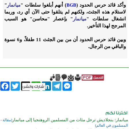
وأكد قائد حرس الحدود (
) أنهم أبلغوا سلطات "
ميانمار
"
BGB
لاستلام هذه الجثث، ولكنهم لم يتلقوا حتى الآن أي رد، وربما
انشغال سلطات "
ميانمار
" بإعصار "محاسن" هو السبب
المرجح لهذا التأخير.
وبين قائد حرس الحدود أن من بين الجثث 11 طفلاً، و6 نسوة
والباقي من الرجال.
book
Twitter
WhatsApp
X
LinkedIn
Telegram
Messenger
ميانمار: بنجلاديش ترحل مئات من المسلمين الروهنجيا إلى ميانمار
(مقالة -
المسلمون في العالم)