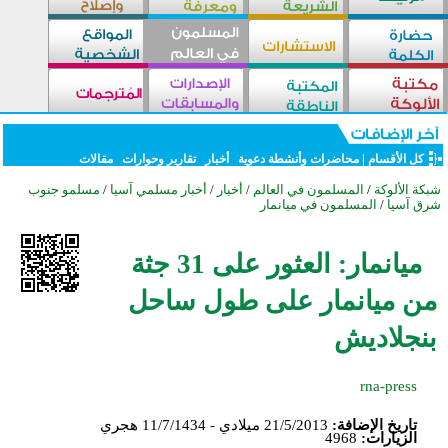
كل الأقسام
|
محاضرات وأنشطة دعوية
أخبار
تقارير وحوارات
مقالات
شبكة الألوكة
/
المسلمون في العالم
/
أخبار
/
أخبار مسلمي آسيا
/
مسلمو جنوب
شرق آسيا
/
المسلمون في ميانمار
ميانمار: العثور على 31 جثة
من ميانمار على طول ساحل
بنجلاديش
rna-press
تاريخ الإضافة:
21/5/2013 ميلادي - 11/7/1434 هجري
الزيارات:
4968