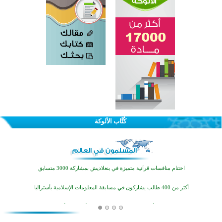
اختتام الدورة التاسعة لمسابقة حفظ وتلاوة القرآن الكريم في أزناكاييف
كُتَّاب الألوكة
تيسليتش تختتم برنامجا تعليميا لتعزيز القيم وبناء الشخصية للشباب المسلمين
اختتام منافسات قرآنية متميزة في بنغلاديش بمشاركة 3000 متسابق
أكثر من 400 طالب يشاركون في مسابقة المعلومات الإسلامية بأستراليا
افتتاح تاريخي لأول مسجد في بلييفليا بالجبل الأسود منذ أكثر من قرن
منطقة ريبوفسي تحتفل بميلاد مسجد جديد في أجواء إيمانية مميزة
أكبر مشروع إسلامي في ريف أستراليا يفتتح أبوابه بعد سنوات من العمل والعطاء