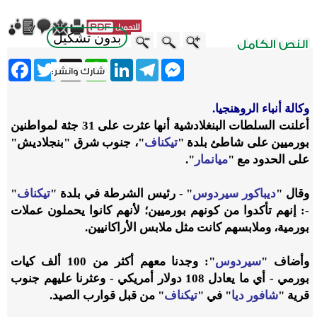
بدون تشكيل
ebook
Twitter
WhatsApp
X
LinkedIn
Telegram
Messenger
وكالة أنباء الروهنجيا.
أعلنت السلطات البنغلادشية أنها عثرت على 31 جثة لمواطنين
بورميين على شاطئ بلدة "
تيكناف
"، جنوب شرق "بنجلاديش"
على الحدود مع "
ميانمار
".
وقال "
ديباكور سيردوس
" - رئيس الشرطة في بلدة "
تيكناف
"
-: إنهم تأكدوا من كونهم بورميين؛ لأنهم كانوا يحملون عملات
بورمية، وملابسهم كانت مثل ملابس الأراكانيين.
وأضاف "
سيردوس
": وجدنا معهم أكثر من 100 ألف كيات
بورمي - أي ما يعادل 108 دولار أمريكي - وعثرنا عليهم جنوب
قرية "
شافور ديا
" في "
تيكناف
" من قبل قوارب الصيد.