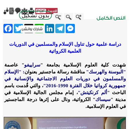
بدون تشكيل
ebook
Twitter
WhatsApp
X
LinkedIn
Telegram
Messenger
دراسة علمية حول تناول الإسلام والمسلمين في الدوريات
العلمية الكرواتية
شهِدت كلية العلوم الإسلامية بجامعة "
سراييفو
" عاصمة
"البوسنة والهرسك"
مناقشة رسالة ماجستير بعنوان
: "الإسلام
والمسلمون في دوريات العلوم الاجتماعية والإنسانية في
جمهورية كرواتيا خلال الفترة 1990-2016"
، والتي قُدمت باسم
الباحث "
ألم كرنكيتش"
، إمام مجلس الجالية الإسلامية في
مدينة "
سيساك
" الكرواتية، ونال على إثرها درجة الماجستير
في العلوم الإسلامية.