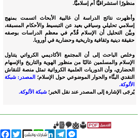
منظورًا استشراقيًّا أم إسلاميًّا.
وأظهرت نتائج الدراسة أن غالبية الأبحاث اتسمت بمنهج
إسلامي تحليلي وسياقي بعيد عن التبسيط والأحكام المسبقة،
وبيَّن التحليل أن الإسلام قُدِّم في معظم الدراسات بوصفه
حقيقة دينية وثقافية وتاريخية وحضارية في أوروبا.
وخلص الباحث إلى أن المجتمع الأكاديمي الكرواتي يتناول
الإسلام والمسلمين غالبًا من منظور الهوية والتاريخ والإسهام
الحضاري، وأن الدوريات العلمية الكرواتية تمثل منصة للنقاش
النقدي البنَّاء والحوار الموضوعي حول الإسلام؛
المصدر: شبكة
الألوكة.
يُرجَى الإشارة إلى المصدر عند نقل الخبر؛
شبكة الألوكة.
book
Twitter
WhatsApp
X
LinkedIn
Telegram
Messenger