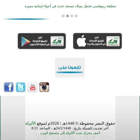
منطقة ريبوفسي تحتفل بميلاد مسجد جديد في أجواء إيمانية مميزة
أكبر مشروع إسلامي في ريف أستراليا يفتتح أبوابه بعد سنوات من العمل والعطاء
القرآن والتربية في صدارة البرامج الصيفية للمسلمين في بينزا وساراتوف وموردوفيا هذا العام
اختتام الدورة التاسعة لمسابقة حفظ وتلاوة القرآن الكريم في أزناكاييف
تيسليتش تختتم برنامجا تعليميا لتعزيز القيم وبناء الشخصية للشباب المسلمين
اختتام منافسات قرآنية متميزة في بنغلاديش بمشاركة 3000 متسابق
أكثر من 400 طالب يشاركون في مسابقة المعلومات الإسلامية بأستراليا
حقوق النشر محفوظة © 1448هـ / 2026م لموقع
الألوكة
آخر تحديث للشبكة بتاريخ : 24/2/1448هـ - الساعة: 8:21
أضف محرك بحث الألوكة إلى متصفح الويب