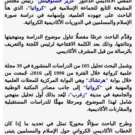
المفتي الأكاديمي الدكتور
"عزيز حسنوفيتش"
رئيس مجلس
المشيخة التابع للجماعة الإسلامية في "
كرواتيا
"، الذي هنأ
الباحث على جهوده العلمية، وإسهامه في دراسة صورة
الإسلام والمسلمين في الدوريات الأكاديمية الكرواتية.
وقدَّم الباحث عرضًا مفصلًا تناول موضوع الدراسة ومنهجيتها
ونتائجها، وذلك بعد الكلمة الافتتاحية لرئيس اللجنة والتعريف
بالرسالة من قبل المشرف الأكاديمي.
وشمل البحث تحليل 105 من الدراسات المنشورة في 39 مجلة
علمية كرواتية خلال الفترة من 1990 إلى 2016، جُمعت من
خلال بوابة "
هرتشاك
" وهي البوابة المركزية للمجلات العلمية
والمهنية في "
كرواتيا
" إلى جانب مصادر المكتبة الوطنية
والجامعية في مدينة "
زغرب
"، ليُعد بذلك أول تحليل منهجي
شامل لهذا الموضوع، ومرجعًا مهمًّا للدراسات المستقبلية
والمقارنات الأكاديمية.
وطرح الباحث سؤالًا محوريًا تمثل في تحديد ما إذا كان
الخطاب الأكاديمي الكرواتي حول الإسلام والمسلمين يتبنى