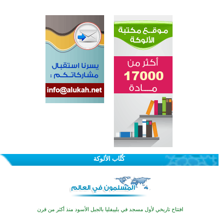
اختتام الدورة التاسعة لمسابقة حفظ وتلاوة القرآن الكريم في أزناكاييف
تيسليتش تختتم برنامجا تعليميا لتعزيز القيم وبناء الشخصية للشباب المسلمين
كُتَّاب الألوكة
اختتام منافسات قرآنية متميزة في بنغلاديش بمشاركة 3000 متسابق
أكثر من 400 طالب يشاركون في مسابقة المعلومات الإسلامية بأستراليا
افتتاح تاريخي لأول مسجد في بلييفليا بالجبل الأسود منذ أكثر من قرن