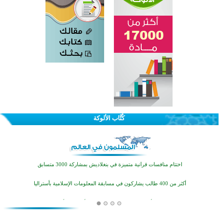
اختتام الدورة التاسعة لمسابقة حفظ وتلاوة القرآن الكريم في أزناكاييف
كُتَّاب الألوكة
تيسليتش تختتم برنامجا تعليميا لتعزيز القيم وبناء الشخصية للشباب المسلمين
اختتام منافسات قرآنية متميزة في بنغلاديش بمشاركة 3000 متسابق
أكثر من 400 طالب يشاركون في مسابقة المعلومات الإسلامية بأستراليا
افتتاح تاريخي لأول مسجد في بلييفليا بالجبل الأسود منذ أكثر من قرن
منطقة ريبوفسي تحتفل بميلاد مسجد جديد في أجواء إيمانية مميزة
أكبر مشروع إسلامي في ريف أستراليا يفتتح أبوابه بعد سنوات من العمل والعطاء