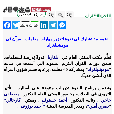
بدون تشكيل
ebook
Twitter
WhatsApp
X
LinkedIn
Telegram
Messenger
60 معلمة تشارك في ندوة لتعزيز مهارات معلمات القرآن في
مومشيلغراد
نظَّم مكتب المفتي العام في "
بلغاريا
" ندوةً تدريبية للمعلمات،
ضمن دورات القرآن الكريم السنوية التي أُقيمت في مدينة
"
مومشيلغراد
" بمشاركة 60 معلمة، برعاية قسم شؤون المرأة
الذي أُنشئ حديثًا.
وتضمن برنامج الندوة تدريبات متنوعة على أساليب التأثير
التربوي في الطلاب، بحضور المفتي العام الدكتور
"مصطفى
حاجي"
، ونائبه الدكتور
"أحمد حسنوف"
، ومفتي
"كارجالي"
"
بصري أمين"
، ومدير المدرسة الدينية
"أحمد بوزوف"
.