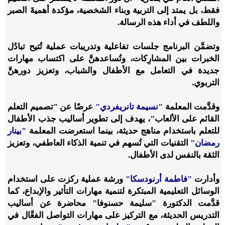
فقط، بل يمتد إلى التربية وبناء الشخصية، مؤكدة أهميةَ الصبر
واللطف في أداء هذه الرسالة.
وتضمَّن البرنامج جلسات تفاعلية وتدريبات عملية تُتيح تبادُل
الخبرات بين المشارِكات، وتُساعدهنَّ على اكتساب مهارات
جديدة في التعامل مع الأطفال والشباب، وتعزيز دورهنَّ
التربوي.
وقدَّمت المعلمة
"نسيمة تانريفردي"
عرضًا عن "تصميم التعلم
القائم على الألعاب"، يهدف إلى تطوير أساليب جذب الأطفال
للتعلم باستخدام مناهج حديثة، بينما استعرضت المعلمة
"بينار
رمضان"
التقنيات التي تُسهم في تنمية الذكاء العاطفي، وتعزيز
الثقة بالنفس لدى الأطفال.
وأدارت
"فاطمة أرنودسكا"
ورشة عملية ركزت على استخدام
الوسائل التعليمية المبتكرة لتنمية مهارات التأثير والإبداع، كما
قدَّمت الدكتورة "سليمة حسنوفا" محاضرة عن أساليب
التدريس الحديثة، مع التركيز على مهارات التواصل الفعَّال في