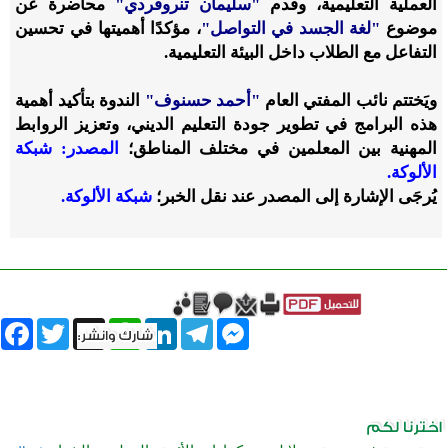
العملية التعليمية، وقدم
"سليمان تنروفردي"
محاضرة عن
موضوع
"لغة الجسد في التواصل"
، مؤكدًا أهميتها في تحسين
التفاعل مع الطلاب داخل البيئة التعليمية.
ويَختتم نائب المفتي العام
"أحمد حسنوف"
الندوة بتأكيد أهمية
هذه البرامج في تطوير جودة التعليم الديني، وتعزيز الروابط
المهنية بين المعلمين في مختلف المناطق؛
المصدر: شبكة
الألوكة.
يُرجَى الإشارة إلى المصدر عند نقل الخبر؛
شبكة الألوكة.
book
Twitter
WhatsApp
X
LinkedIn
Telegram
Messenger