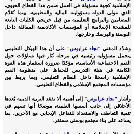
الإسلامية كجهة مسؤولة في العمل ضمن هذا القطاع الحيوي،
الذي تتولى الدولة مسؤوليته المالية والتنظيمية، بينما تُقدَّم
المضامين والبرامج التعليمية من قِبل خريجي الكليات التابعة
للمشيخة الإسلامية أو المؤسسات الأكاديمية المماثلة داخل
البوسنة والهرسك وخارجها.
وشدّد المفتي
"نجاد غرابوس" ع
لى أن هذا الهيكل التعليمي
يتحمل مسؤولية رئيسية في مرحلة تُثار فيها تساؤلات حول
القيم الاجتماعية الأساسية، مؤكدًا ضرورة استثمار هذه القوة
الكامنة في هيئة التدريس للحفاظ على منظومة القيم
الإسلامية راسخةً داخل النظام التعليمي، وبما يربط بين
مؤسسات المجتمع الإسلامي والقطاع التعليمي.
وأشار
"نجاد غرابوس"
إلى أهمية ألا تفقد التربية الدينية بُعدها
الأخلاقي إلى جانب أسسها العلمية، موضحًا أنها تسهم في
تنمية التعاطف والاستعداد للتفاعل الإيجابي مع الآخرين، بما
يساعد على بناء مجتمع بوسني مستقر.