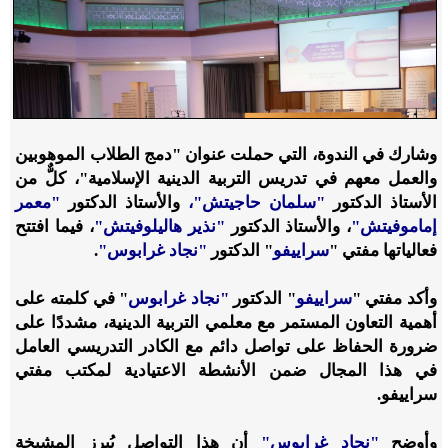
وشارك في الندوة، التي حملت عنوان "دمج الطلاب الموهوبين
والعمل معهم في تدريس التربية الدينية الإسلامية"، كلٌّ من
الأستاذ الدكتور
"سلمان حاجيتش"،
والأستاذ الدكتور
"معمر
إماموفيتش"
، والأستاذ الدكتور
"نذير هاليلوفيتش"
، فيما افتتح
فعالياتها مفتي "
سراييفو
" الدكتور
"نجاد غرابوس"
.
وأكد مفتي "
سراييفو
" الدكتور
"نجاد غرابوس
" في كلمته على
أهمية التعاون المستمر مع معلمي التربية الدينية، مشددًا على
ضرورة الحفاظ على تواصل دائم مع الكادر التدريسي العامل
في هذا المجال ضمن الأنشطة الاعتيادية لمكتب مفتي
سراييفو.
وأوضح
"نجاد غرابوس"
أن هذا التواصل يُبرز المشيخة