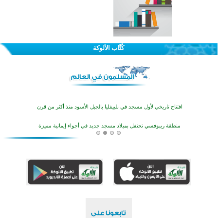
اختتام الدورة التاسعة لمسابقة حفظ وتلاوة القرآن الكريم في أزناكاييف
تيسليتش تختتم برنامجا تعليميا لتعزيز القيم وبناء الشخصية للشباب المسلمين
كُتَّاب الألوكة
اختتام منافسات قرآنية متميزة في بنغلاديش بمشاركة 3000 متسابق
أكثر من 400 طالب يشاركون في مسابقة المعلومات الإسلامية بأستراليا
افتتاح تاريخي لأول مسجد في بلييفليا بالجبل الأسود منذ أكثر من قرن
منطقة ريبوفسي تحتفل بميلاد مسجد جديد في أجواء إيمانية مميزة
أكبر مشروع إسلامي في ريف أستراليا يفتتح أبوابه بعد سنوات من العمل والعطاء
القرآن والتربية في صدارة البرامج الصيفية للمسلمين في بينزا وساراتوف وموردوفيا هذا العام
اختتام الدورة التاسعة لمسابقة حفظ وتلاوة القرآن الكريم في أزناكاييف
تيسليتش تختتم برنامجا تعليميا لتعزيز القيم وبناء الشخصية للشباب المسلمين
اختتام منافسات قرآنية متميزة في بنغلاديش بمشاركة 3000 متسابق