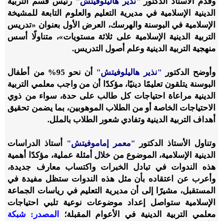
وقدّم الأستاذ الدكتور "
نذير هاليلوفيتش
" رئيس قسم التربية
الدينية الإسلامية في مديرية التعليم والعلوم التابعة للمشيخة
الإسلامية في البوسنة والهرسك، العرض الأول بعنوان «تدريس
التربية الدينية الإسلامية على ثلاثة مستويات»، متناولًا أسس
منهجية التربية الدينية وعلم أصول التدريس.
وأوضح الدكتور
"نذير هاليلوفيتش"
أن نحو 95% من أطفال
البوسنة يتلقون تعليمًا دينيًا، مؤكدًا أن من واجب معلمي التربية
الدينية مراعاة احتياجات كل طالب على حدة، سواء من ذوي
الاحتياجات الخاصة أو من الطلاب الموهوبين، بما يضمن تحقيق
أهداف التربية الدينية وتفادي شعور الطلاب بالملل.
وتناول الأستاذ الدكتور
"معمر إماموفيتش"
أستاذ الدراسات
الدينية الإسلامية، الموضوع من خلال أمثلة عملية، مؤكدًا أهمية
هذه الندوات في تبادل الخبرات واكتساب معارف جديدة،
وأعرب عن اعتقاده بأن مثل هذه الندوات ستظل مفيدة في
المستقبل، مشيرًا إلى أن مديرية التعليم في رياسات الجماعة
الإسلامية ستواصل إعداد موضوعات نوعية تلبي احتياجات
معلمي التربية الدينية في الأعوام المقبلة؛
المصدر: شبكة