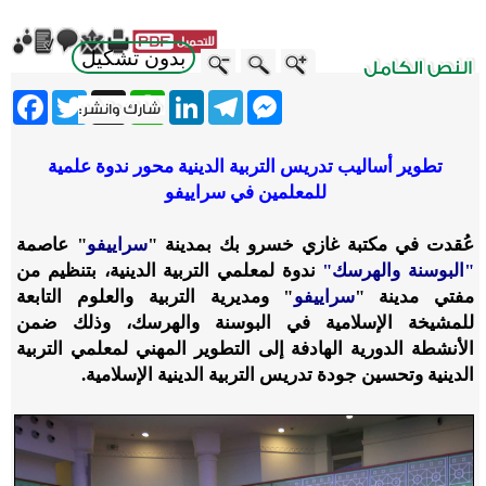
بدون تشكيل
ebook
Twitter
WhatsApp
X
LinkedIn
Telegram
Messenger
تطوير أساليب تدريس التربية الدينية محور ندوة علمية
للمعلمين في سراييفو
عُقدت في مكتبة غازي خسرو بك بمدينة "
سراييفو
" عاصمة
"البوسنة والهرسك"
ندوة لمعلمي التربية الدينية، بتنظيم من
مفتي مدينة "
سراييفو
" ومديرية التربية والعلوم التابعة
للمشيخة الإسلامية في البوسنة والهرسك، وذلك ضمن
الأنشطة الدورية الهادفة إلى التطوير المهني لمعلمي التربية
الدينية وتحسين جودة تدريس التربية الدينية الإسلامية.