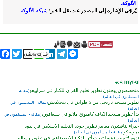
الألوكة.
يُرجَى الإشارة إلى المصدر عند نقل الخبر؛
شبكة الألوكة.
book
Twitter
WhatsApp
X
LinkedIn
Telegram
Messenger
متخصصون يبحثون تطوير تعليم القرآن للكبار في سراييفو
(مقالة -
المسلمون في العالم)
تطوير مسجد تاريخي من 6 طوابق في بنجلاديش
(مقالة - المسلمون في
العالم)
بدأ تطوير مسجد الكاف كامبونج ملايو في سنغافورة
(مقالة - المسلمون في
العالم)
خبراء يناقشون معايير تطوير جودة التعليم الإسلامي في ندوة
بموسكو
(مقالة - المسلمون في العالم)
ندوة لأئمة زينيتسا تبحث أثر الذكاء الاصطناعي في تطوير رسالة