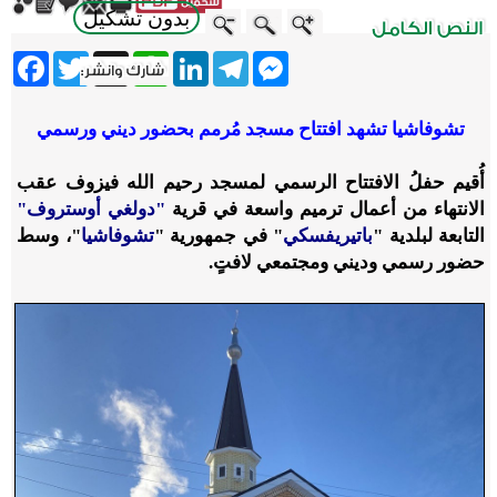
بدون تشكيل
ebook
Twitter
WhatsApp
X
LinkedIn
Telegram
Messenger
تشوفاشيا تشهد افتتاح مسجد مُرمم بحضور ديني ورسمي
أُقيم حفلُ الافتتاح الرسمي لمسجد رحيم الله فيزوف عقب
الانتهاء من أعمال ترميم واسعة في قرية
"دولغي أوستروف"
التابعة لبلدية "
باتيريفسكي
" في جمهورية "
تشوفاشيا
"، وسط
حضور رسمي وديني ومجتمعي لافتٍ.