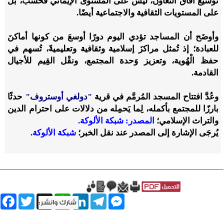
توسيع آفاق التعاون، ليس على المستوى الإيماني فحسبُ، بل
على المستويات الثقافية والاجتماعية أيضًا.
وأوضَح أن المساجد تؤدي اليوم دورًا أوسعَ من كونها أماكنَ
للعبادة؛ إذ تُمثل مراكزَ إسلامية وثقافية وتعليميةً، تُسهم في
حفظ الْهُوية، وتعزيز وَحدة المجتمع، ونقْل القِيم للأجيال
القادمة.
وعُدَّ افتتاح المسجد المُرمَّم في قرية
"دولغي أوستروف"
حدثًا
بارزًا للمجتمع بأكمله، لِما يَحمِله من دلالات على احترام الدين
والتراث الإسلامي؛
المصدر: شبكة الألوكة.
يُرجَى الإشارة إلى المصدر عند نقل الخبر؛
شبكة الألوكة.
book
Twitter
WhatsApp
X
LinkedIn
Telegram
Messenger