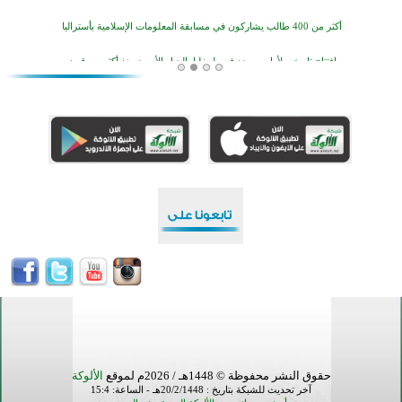
افتتاح تاريخي لأول مسجد في بلييفليا بالجبل الأسود منذ أكثر من قرن
منطقة ريبوفسي تحتفل بميلاد مسجد جديد في أجواء إيمانية مميزة
أكبر مشروع إسلامي في ريف أستراليا يفتتح أبوابه بعد سنوات من العمل والعطاء
القرآن والتربية في صدارة البرامج الصيفية للمسلمين في بينزا وساراتوف وموردوفيا هذا العام
اختتام الدورة التاسعة لمسابقة حفظ وتلاوة القرآن الكريم في أزناكاييف
تيسليتش تختتم برنامجا تعليميا لتعزيز القيم وبناء الشخصية للشباب المسلمين
اختتام منافسات قرآنية متميزة في بنغلاديش بمشاركة 3000 متسابق
أكثر من 400 طالب يشاركون في مسابقة المعلومات الإسلامية بأستراليا
حقوق النشر محفوظة © 1448هـ / 2026م لموقع
الألوكة
آخر تحديث للشبكة بتاريخ : 20/2/1448هـ - الساعة: 15:4