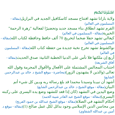
ولاية بارانا تشهد افتتاح مسجد كاسكافيل الجديد في البرازيل
(مقالة -
المسلمون في العالم)
القرم تشهد انطلاق بناء مسجد جديد وتحضيرًا لفعالية "زهرة الرحمة"
الخيرية
(مقالة - المسلمون في العالم)
كيغالي تشهد حفلا ضخما لتخريج 70 ألف حافظ وحافظة لكتاب الله
(مقالة -
المسلمون في العالم)
نواكشوط تشهد تخرج نخبة جديدة من حفظة كتاب الله
(مقالة - المسلمون
في العالم)
أربع إن ملكتها فلا تأس على الدنيا الخطبة الثانية: صدق الحديث
(مقالة -
آفاق الشريعة)
اجتناب المجالس المشتملة على الأفعال والأقوال المحرمة وقول الله
تعالى (والذين لا يشهدون الزور)
(محاضرة - موقع الشيخ د. خالد بن عبدالرحمن
الشايع)
أشهد أن نبيـنا وسيدنا محمدا قد بلغ رسالة ربه وبـين كل شيء أتم
البيان
(مقالة - موقع الشيخ د. خالد بن عبدالرحمن الشايع)
وضع اليدين في التشهد (كان إذا قعد للتشهد وضع يده اليسرى على ركبته
اليسرى)
(مقالة - موقع الشيخ عبد القادر شيبة الحمد)
أحكام التشهد في الصلاة
(مقالة - موقع الشيخ عبدالله بن حمود الفريح)
من محاسن الدين الإسلامي وجود بدائل لكل عمل صالح (1)
(مقالة - موقع د.
أمين بن عبدالله الشقاوي)