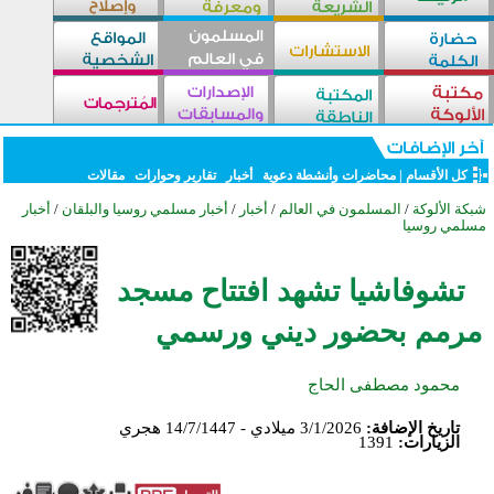
كل الأقسام
|
محاضرات وأنشطة دعوية
أخبار
تقارير وحوارات
مقالات
شبكة الألوكة
/
المسلمون في العالم
/
أخبار
/
أخبار مسلمي روسيا والبلقان
/
أخبار
مسلمي روسيا
تشوفاشيا تشهد افتتاح مسجد
مرمم بحضور ديني ورسمي
محمود مصطفى الحاج
تاريخ الإضافة:
3/1/2026 ميلادي - 14/7/1447 هجري
الزيارات:
1391