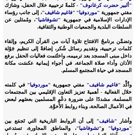
"ألبير حضرت كرغانوف"
- كلمةً ترحيبية خلال الحفل، وشارَك
مفتي جمهورية "
موردوفيا
" "
فاغيم شافيف
"، إلى جانب رؤساء
الإدارات الإسلامية في جمهورية "
تشوفاشيا
"، ومُمثلين عن
السلطات البلدية والجمعيات الوطنية والثقافية.
وتضمَّن برنامجُ الافتتاح تلاوةَ آيات من القرآن الكريم، وإلقاء
كلمات ترحيبية، وتقديم رسائل شُكر، إضافةً إلى تنظيم جَوْلة
داخل مبنى المسجد بعد ترميمه، واختُتمت فعاليات الحفل برفع
الأذان وأداء صلاة الجماعة، في أجواء إيمانية عكسَت مكانة
المسجد في حياة المجتمع المسلم.
وأكَّد "
فاغيم شافيف"
مفتي جمهورية "
موردوفيا
" في كلمته
خلال الفعالية - أهميةَ تعزيز التعاون الإقليمي بين المجتمعات
المسلمة، مشددًا على ضرورة دعْم المسلمين بعضَهم لبعض
في الأعمال الصالحة، وبناء روابط الأُخوَّة.
وأشار "
شافيف
" إلى أن الروابط التاريخية التي تَجمَع بين
"
موردوفيا
" و"
تشوفاشيا
"، والمناطق المجاورة، تستدعي