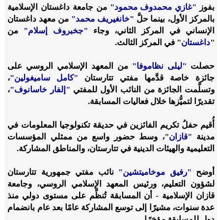
بفوز
"غازي محمدوف محمود"
من جامعة داغستان الإسلامية
بالمركز الأول، بينما حلَّ
"خانغيريف محمد"
من معهد داغستان
الإنساني في المركز الثاني، وجاء
"جخبروف إسلام"
من
"
داغستان
" في المركز الثالث.
حصلت
"ليلى نظاموفا"
من المعهد الإسلامي الروسي على
جائزة خاصة قدَّمها مفتي تتارستان
"كامل ساميغولين"
،
وتسلَّمت الجائزة من النائب الأول للمفتي
"إلفار خاسانوف"
،
تقديرًا لتميُّزها خلال فعاليات المسابقة.
أُقيم حفلُ تكريم الفائزين في حديقة تكنولوجيا المعلومات في
مدينة "
قازان
"، وسط حضور واسع من ممثلي المؤسسات
التعليمية والهيئات الدينية في تتارستان، والمناطق المشاركة.
أوضح
"رفيق موخاميتشين"
نائب مفتي جمهورية تتارستان
لشؤون التعليم، ورئيس المعهد الإسلامي الروسي، وجامعة
قازان الإسلامية - أن المسابقة تُنظَّم على مستوى دولي منذ
عدة سنوات، مشيرًا إلى توسع المشاركة عامًا بعد عام بانضمام
دول للمسابقة مؤخرًا.