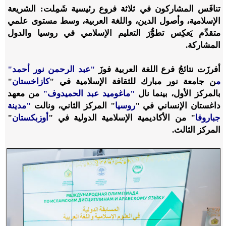
تنافَس المشاركون في ثلاثة فروع رئيسية شَمِلت: الشريعة
الإسلامية، وأصول الدين، واللغة العربية، وسط مستوى علمي
متقدِّم يَعكِس تطوُّرَ التعليم الإسلامي في روسيا والدول
المشاركة.
أفرزَت نتائجُ فرع اللغة العربية فوزَ
"عبد الرحمن نور أحمد"
م
ن جامعة نور مبارك للثقافة الإسلامية في "
كازاخستان
"
بالمركز الأول، بينما نال
"ماغوميد عبد الحميدوف"
من معهد
داغستان الإنساني في "
روسيا
" المركز الثاني، ونالت
"مدينة
جباروفا
" من الأكاديمية الإسلامية الدولية في "
أوزبكستان
"
المركز الثالث.