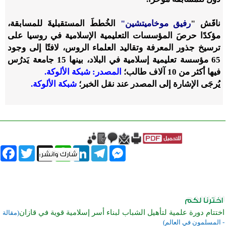
ناقَش "
رفيق موخاميتشين"
الخُططَ المستقبليةَ للمسابقة،
مؤكدًا حرصَ المؤسسات التعليمية الإسلامية في روسيا على
ترسيخ جذور المعرفة وتقاليد العلماء الروس، لافتًا إلى وجود
65 مؤسسة تعليمية إسلامية في البلاد، بينها 15 جامعة يَدرُس
فيها أكثر من 10 آلاف طالب؛
المصدر: شبكة الألوكة.
يُرجَى الإشارة إلى المصدر عند نقل الخبر؛
شبكة الألوكة.
book
Twitter
WhatsApp
X
LinkedIn
Telegram
Messenger
اختتام دورة علمية لتأهيل الشباب لبناء أسر إسلامية قوية في قازان
(مقالة
- المسلمون في العالم)