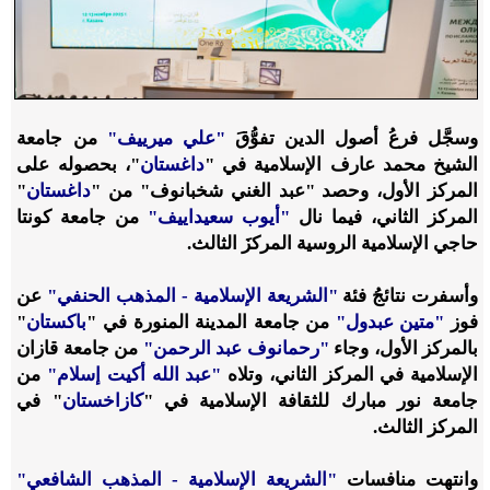
وسجَّل فرعُ أصول الدين تفوُّقَ
"علي ميرييف"
من جامعة
الشيخ محمد عارف الإسلامية في "
داغستان
"، بحصوله على
المركز الأول، وحصد "عبد الغني شخبانوف" من "
داغستان
"
المركز الثاني، فيما نال
"أيوب سعيداييف"
من جامعة كونتا
حاجي الإسلامية الروسية المركزَ الثالث.
وأسفرت نتائجُ فئة
"الشريعة الإسلامية - المذهب الحنفي"
عن
فوز
"متين عبدول"
من جامعة المدينة المنورة في "
باكستان
"
بالمركز الأول، وجاء
"رحمانوف عبد الرحمن"
من جامعة قازان
الإسلامية في المركز الثاني، وتلاه
"عبد الله أكيت إسلام"
من
جامعة نور مبارك للثقافة الإسلامية في "
كازاخستان
" في
المركز الثالث.
وانتهت منافسات
"الشريعة الإسلامية - المذهب الشافعي"