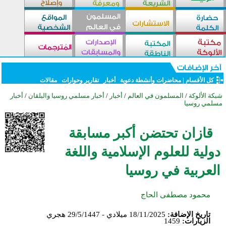
كل الأقسام
|
محاضرات وأنشطة دعوية
أخبار
تقارير وحوارات
مقالات
شبكة الألوكة
/
المسلمون في العالم
/
أخبار
/
أخبار مسلمي روسيا والبلقان
/
أخبار
مسلمي روسيا
قازان تحتضن أكبر مسابقة
دولية للعلوم الإسلامية واللغة
العربية في روسيا
محمود مصطفى الحاج
تاريخ الإضافة:
18/11/2025 ميلادي - 29/5/1447 هجري
الزيارات:
1459