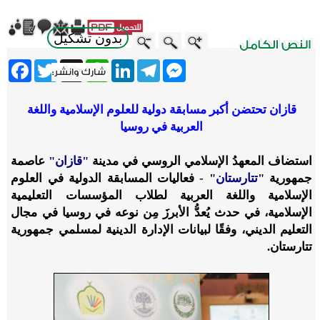
بدون تشكيل
ebook
Twitter
WhatsApp
X
LinkedIn
Telegram
Messenger
قازان تحتضن أكبر مسابقة دولية للعلوم الإسلامية واللغة
العربية في روسيا
استضاف المعهدُ الإسلامي الروسي في مدينة
"قازان"
عاصمة
جمهورية "
تتارستان
" - فعاليات المسابقة الدولية في العلوم
الإسلامية واللغة العربية لطلاب المؤسسات التعليمية
الإسلامية، في حدث يُعدُّ الأبرزَ مِن نوعه في روسيا في مجال
التعليم الديني، وفقًا لبيانات الإدارة الدينية لمسلمي جمهورية
تتارستان.