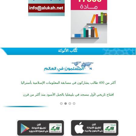
القرآن والتربية في صدارة البرامج الصيفية للمسلمين في بينزا وساراتوف وموردوفيا هذا العام
اختتام الدورة التاسعة لمسابقة حفظ وتلاوة القرآن الكريم في أزناكاييف
كُتَّاب الألوكة
أكثر من 100 شخص يتعرفون على الإسلام خلال يوم المسجد المفتوح في ميلفيل
اختتام منافسات قرآنية متميزة في بنغلاديش بمشاركة 3000 متسابق
أكثر من 400 طالب يشاركون في مسابقة المعلومات الإسلامية بأستراليا
افتتاح تاريخي لأول مسجد في بلييفليا بالجبل الأسود منذ أكثر من قرن
منطقة ريبوفسي تحتفل بميلاد مسجد جديد في أجواء إيمانية مميزة
أكبر مشروع إسلامي في ريف أستراليا يفتتح أبوابه بعد سنوات من العمل والعطاء
القرآن والتربية في صدارة البرامج الصيفية للمسلمين في بينزا وساراتوف وموردوفيا هذا العام