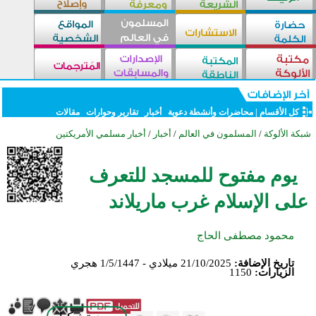
كل الأقسام
|
محاضرات وأنشطة دعوية
أخبار
تقارير وحوارات
مقالات
شبكة الألوكة
/
المسلمون في العالم
/
أخبار
/
أخبار مسلمي الأمريكتين
يوم مفتوح للمسجد للتعرف
على الإسلام غرب ماريلاند
محمود مصطفى الحاج
تاريخ الإضافة:
21/10/2025 ميلادي - 1/5/1447 هجري
الزيارات:
1150