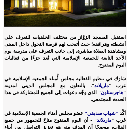
استقبل المسجد الزوَّارَ من مختلف الخلفيات للتعرف على
أنشطته ومَرافقه؛ حيث أُتيحت لهم فرصة التجول داخل المبنى
ومشاهدة الصلاة مباشرة، إلى جانب التعرف على مدرسة يوم
الأحد التابعة للجمعية الإسلامية التي تُعد جزءًا من فعاليات
اليوم المفتوح.
شارَك في تنظيم الفعالية مجلس أُمناء الجمعية الإسلامية في
غرب "
ماريلاند
"، بالتعاون مع المجلس الديني لمدينة
"
هاجرستاون
" الذي وجَّه دعوات إلى الجميع للمشاركة في هذا
الحدث المجتمعي.
أكَّد
"شهاب صديقي"
عضو مجلس أمناء الجمعية الإسلامية في
غرب "
ماريلاند
" - أن اليوم المفتوح متاحٌ للجمهور من جميع
الفئات، موضحًا أن الهدف منه هو تعزيز التواصل بين أبناء