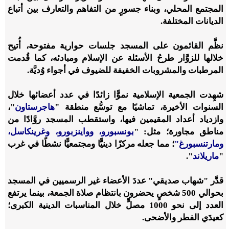
المجتمع المحلي، وبناء جسورٍ من التفاهم والتعارف بين أتباع
الديانات المختلفة.
نظَّم القائمون على المسجد جلسات حوارية مفتوحة، أُتيح
خلالها للزوَّار طرحُ الأسئلة عن الإسلام ومبادئه، كما قُدمت
المرطبات والمشروبات الخفيفة للضيوف في أجواء وُديَّة.
شهِدت الجمعية الإسلامية نموًّا زائدًا في عدد أعضائها خلال
السنوات الأخيرة، تماشيًا مع توسُّع منطقة "
هاجرستاون
"،
وازدياد أعداد المقيمين فيها، واستقطب المسجد روَّادًا من
مناطق مجاورة؛ مثل: "
بونسبورو، وواينزبورو، وغرينكاسل،
ومارتنسبورغ"
؛ مما جعله مركزًا دينيًّا ومجتمعيًّا نشطًا في غرب
"
ماريلاند
".
قدَّر "شهاب صديقي" عددَ الأعضاء غير الرسميين في المسجد
بحوالي 500 شخصٍ يحضرون بانتظام صلاة الجمعة، بينما يرتفع
العدد إلى نحو 1000 مصلٍّ خلال المناسبات الدينية الكبرى؛
كعيدَي الفطر والأضحى.