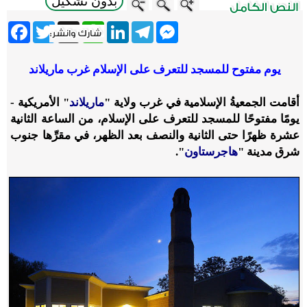
بدون تشكيل
ebook
Twitter
WhatsApp
X
LinkedIn
Telegram
Messenger
يوم مفتوح للمسجد للتعرف على الإسلام غرب ماريلاند
أقامت الجمعيةُ الإسلامية في غرب ولاية "
ماريلاند
" الأمريكية -
يومًا مفتوحًا للمسجد للتعرف على الإسلام، من الساعة الثانية
عشرة ظهرًا حتى الثانية والنصف بعد الظهر، في مقرِّها جنوب
شرق مدينة "
هاجرستاون
".