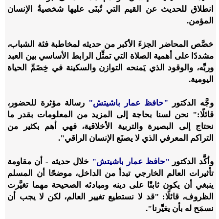
انطلاق للحديث عن القيم التي تُبنَى عليها شخصيةُ الإنسان
المؤمن.
خصَّص المحاضر الجزءَ الأكبر من حديثه لمخاطبة فئة الشباب،
مشددًا على أهمية الصلاة التي تمثِّل الرابط الأساسي بين العبد
وربِّه، والوقود الذي يَمنحه التوازن والسكينة في خِضَمِّ الحياة
اليومية.
وجَّه الدكتور
"حافظ عمار باشيتش"
رسالة مؤثرة للحضور،
قائلًا:" نحن لسنا بحاجة إلى المزيد من المعلومات بقدر ما
نحتاج إلى البصيرة والتربية الأخلاقية، فهي أهم بكثير من
التراكم المعرفي الذي لا يصنَع الإنسان الراقي".
وأكَّد الدكتور
"حافظ عمار باشيتش"
خلال حديثه - أن مقاومة
تأثيرات العالم الخارجي تبدأ من الداخل، موضحًا أن المسلم
ينبغي أن يكون ثابتًا على دينه ومبادئه الصحيحة مهما تغيَّرت
الظروف، قائلًا: "قد لا نستطيع تغيير العالم، لكن لا يجب أن
نسمَح له بأن يغيِّرنا".