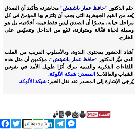
ختَم الدكتور
"حافظ عمار باشيتش"
محاضرته بتأكيد أن الصدق
يُعد من القيم الجوهرية التي يجب أن يَلتزم بها المؤمنُ في كل
مراحل حياته، معتبرًا أن الصدق ليس فقط قيمة أخلاقية، بل هو
وسيلة لحياة فعَّالة ومتوازنة، تَنبُع من الداخل وتنعكِس على
الخارج.
أشاد الحضور بمحتوى الندوة، وبالأسلوب القريب من القلب
الذي ميَّز الدكتور "
حافظ عمار باشيتش
"، مؤكدين أن مثل هذه
اللقاءات الفكرية والدينية تترك أثرًا طويل الأمد في نفوس
الشباب والعائلات؛
المصدر: شبكة الألوكة.
يُرجَى الإشارة إلى المصدر عند نقل الخبر؛
شبكة الألوكة.
book
Twitter
WhatsApp
X
LinkedIn
Telegram
Messenger