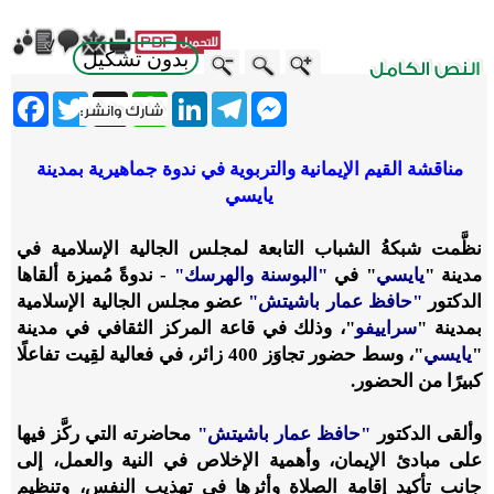
بدون تشكيل
ebook
Twitter
WhatsApp
X
LinkedIn
Telegram
Messenger
مناقشة القيم الإيمانية والتربوية في ندوة جماهيرية بمدينة
يايسي
نظَّمت شبكةُ الشباب التابعة لمجلس الجالية الإسلامية في
مدينة "
يايسي
" في
"البوسنة والهرسك"
- ندوةً مُميزة ألقاها
الدكتور
"حافظ عمار باشيتش"
عضو مجلس الجالية الإسلامية
بمدينة "
سراييفو
"، وذلك في قاعة المركز الثقافي في مدينة
"
يايسي
"، وسط حضور تجاوَز 400 زائر، في فعالية لقِيت تفاعلًا
كبيرًا من الحضور.
وألقى الدكتور
"حافظ عمار باشيتش"
محاضرته التي ركَّز فيها
على مبادئ الإيمان، وأهمية الإخلاص في النية والعمل، إلى
جانب تأكيد إقامة الصلاة وأثرها في تهذيب النفس، وتنظيم