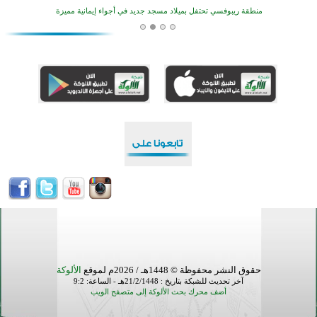
أكبر مشروع إسلامي في ريف أستراليا يفتتح أبوابه بعد سنوات من العمل والعطاء
القرآن والتربية في صدارة البرامج الصيفية للمسلمين في بينزا وساراتوف وموردوفيا هذا العام
اختتام الدورة التاسعة لمسابقة حفظ وتلاوة القرآن الكريم في أزناكاييف
تيسليتش تختتم برنامجا تعليميا لتعزيز القيم وبناء الشخصية للشباب المسلمين
اختتام منافسات قرآنية متميزة في بنغلاديش بمشاركة 3000 متسابق
أكثر من 400 طالب يشاركون في مسابقة المعلومات الإسلامية بأستراليا
حقوق النشر محفوظة © 1448هـ / 2026م لموقع
الألوكة
آخر تحديث للشبكة بتاريخ : 21/2/1448هـ - الساعة: 9:2
أضف محرك بحث الألوكة إلى متصفح الويب