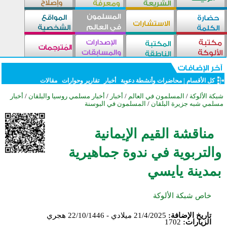
كل الأقسام
|
محاضرات وأنشطة دعوية
أخبار
تقارير وحوارات
مقالات
شبكة الألوكة
/
المسلمون في العالم
/
أخبار
/
أخبار مسلمي روسيا والبلقان
/
أخبار
مسلمي شبه جزيرة البلقان
/
المسلمون في البوسنة
مناقشة القيم الإيمانية
والتربوية في ندوة جماهيرية
بمدينة يايسي
خاص شبكة الألوكة
تاريخ الإضافة:
21/4/2025 ميلادي - 22/10/1446 هجري
الزيارات:
1702