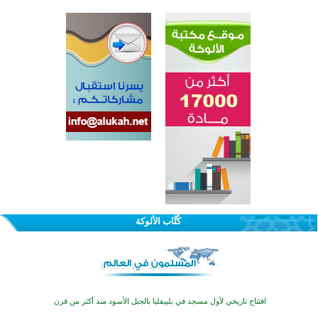
اختتام الدورة التاسعة لمسابقة حفظ وتلاوة القرآن الكريم في أزناكاييف
تيسليتش تختتم برنامجا تعليميا لتعزيز القيم وبناء الشخصية للشباب المسلمين
كُتَّاب الألوكة
اختتام منافسات قرآنية متميزة في بنغلاديش بمشاركة 3000 متسابق
أكثر من 400 طالب يشاركون في مسابقة المعلومات الإسلامية بأستراليا
افتتاح تاريخي لأول مسجد في بلييفليا بالجبل الأسود منذ أكثر من قرن
منطقة ريبوفسي تحتفل بميلاد مسجد جديد في أجواء إيمانية مميزة