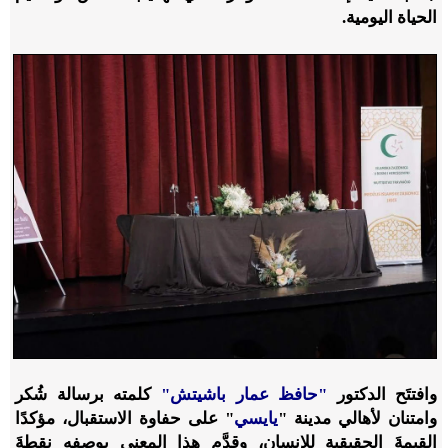
الحياة اليومية.
وافتتَح الدكتور
"حافظ عمار باشيتش"
كلمته برسالة شُكر
وامتنان لأهالي مدينة "
يايسي
" على حفاوة الاستقبال، مؤكدًا
القيمةَ الحقيقية للإنسان، وقدَّم هذا المعنى بوصفه نقطةَ