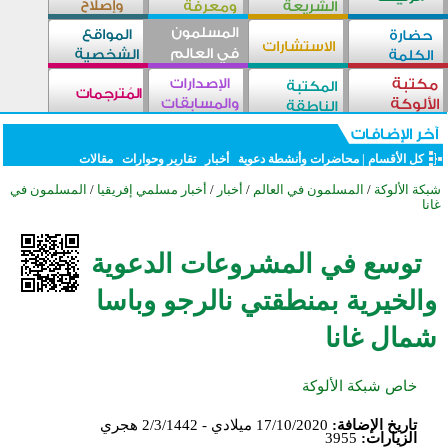
كل الأقسام
|
محاضرات وأنشطة دعوية
أخبار
تقارير وحوارات
مقالات
شبكة الألوكة
/
المسلمون في العالم
/
أخبار
/
أخبار مسلمي إفريقيا
/
المسلمون في
غانا
توسع في المشروعات الدعوية
والخيرية بمنطقتي نالرجو وباسا
شمال غانا
خاص شبكة الألوكة
تاريخ الإضافة:
17/10/2020 ميلادي - 2/3/1442 هجري
الزيارات:
3955