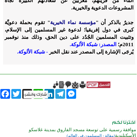
الماء من قريتهم، مُعربين عن سعادتهم الكبيرة تجاه
المشروعات الدعوية والخيرية.
جديرٌ بالذكر أن "
مؤسسة نماء الخيرية
" تقوم بحملة دعويَّة
كبرى في دول إفريقيا؛ لدعوة غير المسلمين إلى الإسلام،
وتثبيت المسلمين الجُدُد على دين الحق، وذلك منذ نوفمبر
2011م؛
المصدر: شبكة الألوكة.
يُرجَى الإشارة إلى المصدر عند نقل الخبر
- شبكة الألوكة.
book
Twitter
WhatsApp
X
LinkedIn
Telegram
Messenger
موافقة رسمية على توسعة مسجد الفاروق بمدينة غلاسكو
الأسكتلندية
(مقالة - المسلمون في العالم)