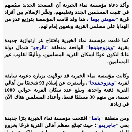
وأكد دعاة مؤسسة نماء الخيرية أن المسجد الجديد سيُسهم
في تثبيت المسلمين الجدد وتعليمهم، ونشْر الإسلام بين أفراد
قرية "
سومني بوما"
، هذا وقد قامت المؤسسة بتوزيع عددٍ من
الهدايا على مسلمي القرية، وبتعيين إمام لهم.
كما قامت مؤسسة نماء الخيرية بافتتاح بئر ارتوازية جديدة
بقرية "
وينزوجيتينجا
" الواقعة بمنطقة
"نالرجو
" شمال دولة
غانا؛ لتكون عونًا لسكان القرية المسلمين، وتأليفًا لقلوب غير
المسلمين.
وكانت مؤسسة نماء الخيرية قد توجَّهت بزيارة دعوية سابقة
لقرية "
وينزوجيتينجا
"، وأسفرت عن إسلام 93 شخصًا من أهالي
القرية دَفعة واحدة، ويبلغ عدد سكان القرية حوالي 1000
نسمة، من بينهم 30 مسلمًا فقط، وأعداد المسلمين هناك الآن
في زيادة.
ومن منطقة "
باسا
" افتتحت مؤسسة نماء الخيرية بئرًا جديدة
بحي "
جاجريدو
"؛ حيث تجمَّع معظم أهالي القرية فرحًا بخروج