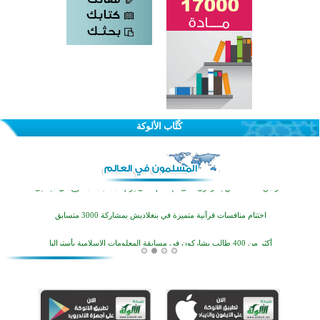
القرآن والتربية في صدارة البرامج الصيفية للمسلمين في بينزا وساراتوف وموردوفيا هذا العام
اختتام الدورة التاسعة لمسابقة حفظ وتلاوة القرآن الكريم في أزناكاييف
كُتَّاب الألوكة
أكثر من 100 شخص يتعرفون على الإسلام خلال يوم المسجد المفتوح في ميلفيل
اختتام منافسات قرآنية متميزة في بنغلاديش بمشاركة 3000 متسابق
أكثر من 400 طالب يشاركون في مسابقة المعلومات الإسلامية بأستراليا
افتتاح تاريخي لأول مسجد في بلييفليا بالجبل الأسود منذ أكثر من قرن
منطقة ريبوفسي تحتفل بميلاد مسجد جديد في أجواء إيمانية مميزة
أكبر مشروع إسلامي في ريف أستراليا يفتتح أبوابه بعد سنوات من العمل والعطاء
القرآن والتربية في صدارة البرامج الصيفية للمسلمين في بينزا وساراتوف وموردوفيا هذا العام