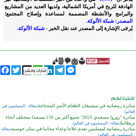
الهادفة للربح في أمريكا الشمالية، ولديها العديد من المشاريع
والبرامج والأنشطة المصممة لمساعدة وإصلاح المجتمع؛
المصدر: شبكة الألوكة.
يُرجَى الإشارة إلى المصدر عند نقل الخبر -
شبكة الألوكة.
book
Twitter
WhatsApp
X
LinkedIn
Telegram
Messenger
مبادرة رمضانية في ميشيغان لإطعام الأسر المحتاجة
(مقالة - المسلمون في
العالم)
مبادرة "زوروا مسجدي 2025" تجمع أكثر من 150 مسجدا بمختلف أنحاء
بريطانيا
(مقالة - المسلمون في العالم)
مبادرة رمضانية لمسلمين تقدم علاجا وغذاء مجانيا في سان خوسيه
(مقالة
- المسلمون في العالم)