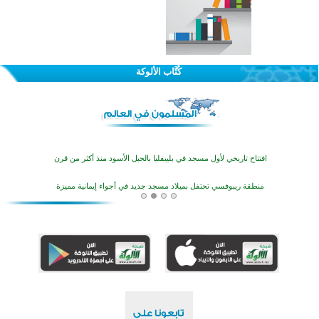
تيسليتش تختتم برنامجا تعليميا لتعزيز القيم وبناء الشخصية للشباب المسلمين
انطلاق فعاليات "أيام مساجد إستولتس 2026" ببرنامج ديني وثقافي يمتد حتى أغسطس
كُتَّاب الألوكة
أكثر من 400 طالب يشاركون في مسابقة المعلومات الإسلامية بأستراليا
افتتاح تاريخي لأول مسجد في بلييفليا بالجبل الأسود منذ أكثر من قرن
منطقة ريبوفسي تحتفل بميلاد مسجد جديد في أجواء إيمانية مميزة
أكبر مشروع إسلامي في ريف أستراليا يفتتح أبوابه بعد سنوات من العمل والعطاء
القرآن والتربية في صدارة البرامج الصيفية للمسلمين في بينزا وساراتوف وموردوفيا هذا العام
اختتام الدورة التاسعة لمسابقة حفظ وتلاوة القرآن الكريم في أزناكاييف
تيسليتش تختتم برنامجا تعليميا لتعزيز القيم وبناء الشخصية للشباب المسلمين
انطلاق فعاليات "أيام مساجد إستولتس 2026" ببرنامج ديني وثقافي يمتد حتى أغسطس
أكثر من 400 طالب يشاركون في مسابقة المعلومات الإسلامية بأستراليا