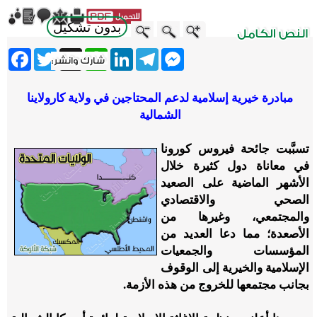
بدون تشكيل
ebook
Twitter
WhatsApp
X
LinkedIn
Telegram
Messenger
مبادرة خيرية إسلامية لدعم المحتاجين في ولاية كارولاينا
الشمالية
تسبَّبت جائحة فيروس كورونا
في معاناة دول كثيرة خلال
الأشهر الماضية على الصعيد
الصحي والاقتصادي
والمجتمعي، وغيرها من
الأصعدة؛ مما دعا العديد من
المؤسسات والجمعيات
الإسلامية والخيرية إلى الوقوف
بجانب مجتمعها للخروج من هذه الأزمة.