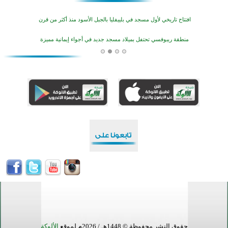
افتتاح تاريخي لأول مسجد في بلييفليا بالجبل الأسود منذ أكثر من قرن
منطقة ريبوفسي تحتفل بميلاد مسجد جديد في أجواء إيمانية مميزة
أكبر مشروع إسلامي في ريف أستراليا يفتتح أبوابه بعد سنوات من العمل والعطاء
القرآن والتربية في صدارة البرامج الصيفية للمسلمين في بينزا وساراتوف وموردوفيا هذا العام
اختتام الدورة التاسعة لمسابقة حفظ وتلاوة القرآن الكريم في أزناكاييف
تيسليتش تختتم برنامجا تعليميا لتعزيز القيم وبناء الشخصية للشباب المسلمين
اختتام منافسات قرآنية متميزة في بنغلاديش بمشاركة 3000 متسابق
أكثر من 400 طالب يشاركون في مسابقة المعلومات الإسلامية بأستراليا
حقوق النشر محفوظة © 1448هـ / 2026م لموقع
الألوكة