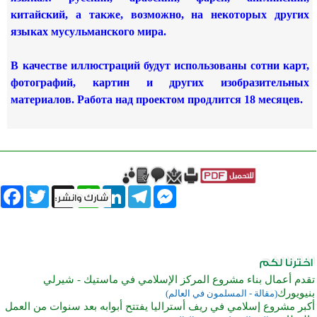
китайский, а также, возможно, на некоторых других
языках мусульманского мира.
В качестве иллюстраций будут использованы сотни карт,
фотографий, картин и других изобразительных
материалов. Работа над проектом продлится 18 месяцев.
book
Twitter
WhatsApp
X
LinkedIn
Telegram
Messenger
تقدم أعمال بناء مشروع المركز الإسلامي في ماستيك - شيرلي
بنيويورك
(مقالة - المسلمون في العالم)
أكبر مشروع إسلامي في ريف أستراليا يفتتح أبوابه بعد سنوات من العمل