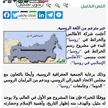
بدون تشكيل
ebook
Twitter
WhatsApp
X
LinkedIn
Telegram
Messenger
خبر مترجم من اللغة الروسية.
أعلنت شركة الأطالس
والخرائط في "
روسيا
"
البدء في مشروع رسم
الخرائط في "
روسيا
"،
تحت مسمى "
الأطلس
الإسلامي في روسيا
".
وذلك برعاية الجمعية الجغرافية الروسية، وأيضًا بالتعاون مع
مجلس الاتحاد الفيدرالي الروسي، وبدعم من البرلمان الروسي
" الدوما"، وجامعات "
روسيا
".
ووفقًا للخبراء فإن هذا المشروع هو الأول في العالم، ولا يوجد
له مثيل، والهدف منه إظهار التاريخ، وأهمية الإسلام وحضارته