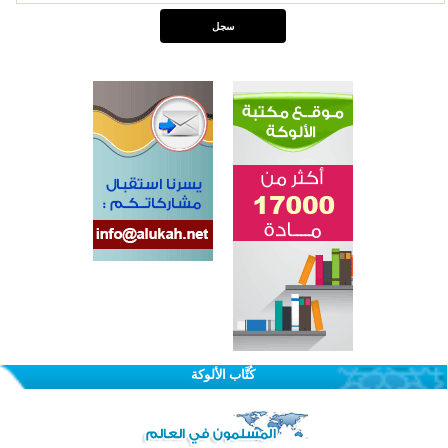
اختتام الدورة التاسعة لمسابقة حفظ وتلاوة القرآن الكريم في أزناكاييف
تيسليتش تختتم برنامجا تعليميا لتعزيز القيم وبناء الشخصية للشباب المسلمين
كُتَّاب الألوكة
اختتام منافسات قرآنية متميزة في بنغلاديش بمشاركة 3000 متسابق
أكثر من 400 طالب يشاركون في مسابقة المعلومات الإسلامية بأستراليا