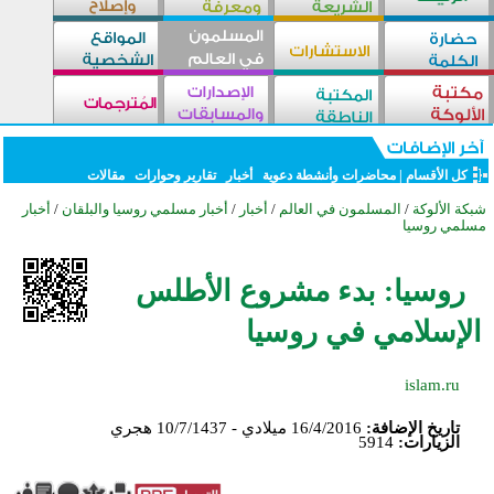
كل الأقسام
|
محاضرات وأنشطة دعوية
أخبار
تقارير وحوارات
مقالات
شبكة الألوكة
/
المسلمون في العالم
/
أخبار
/
أخبار مسلمي روسيا والبلقان
/
أخبار
مسلمي روسيا
روسيا: بدء مشروع الأطلس
الإسلامي في روسيا
islam.ru
تاريخ الإضافة:
16/4/2016 ميلادي - 10/7/1437 هجري
الزيارات:
5914