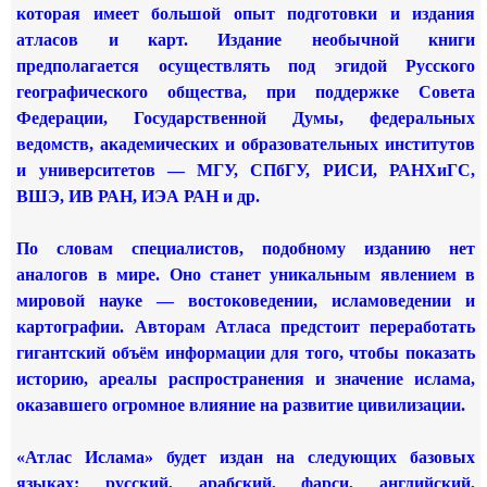
которая имеет большой опыт подготовки и издания
атласов и карт. Издание необычной книги
предполагается осуществлять под эгидой Русского
географического общества, при поддержке Совета
Федерации, Государственной Думы, федеральных
ведомств, академических и образовательных институтов
и университетов — МГУ, СПбГУ, РИСИ, РАНХиГС,
ВШЭ, ИВ РАН, ИЭА РАН и др.
По словам специалистов, подобному изданию нет
аналогов в мире. Оно станет уникальным явлением в
мировой науке — востоковедении, исламоведении и
картографии. Авторам Атласа предстоит переработать
гигантский объём информации для того, чтобы показать
историю, ареалы распространения и значение ислама,
оказавшего огромное влияние на развитие цивилизации.
«Атлас Ислама» будет издан на следующих базовых
языках: русский, арабский, фарси, английский,