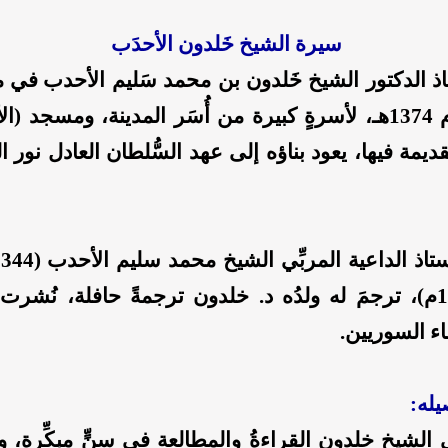
سيرة الشيخ خَلدون الأحدَب
تاذ الدكتور الشيخ
خَلدون بن محمد سَليم الأحدب
في مد
العريقة عام 1374هـ، لأسرةٍ كبيرة من أُسَر المدينة، ومسجد
ديمة فيها، يعود بناؤه إلى عهد السُّلطان العادل نور ال
1925- 1970م)، ترجمَ له ولدُه د. خلدون ترجمةً حافلة، نُ
اء السوريين.
يله:
لى الشيخ خلدون القراءةُ والمطالعة في سنٍّ مبكِّرة،