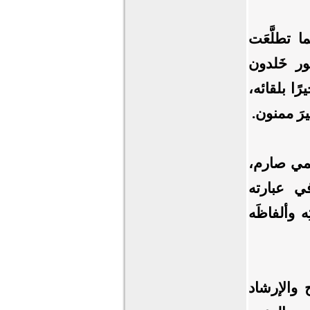
ا تطلَّعَت
تور
خَلدون
ًا بلقائه،
يرَ ممنون.
علمي صارم،
في عبارته
ِه وألفاظَه
ح والإرشاد