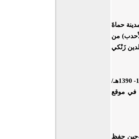
ينة حماةَ
 (الأحدب) من
دين زَنْكي
والده الأستاذ الداعية المربِّي الشيخ محمد سليم الأحدب (1344- 1390هـ/
شرت في موقع
 وحين حفظ