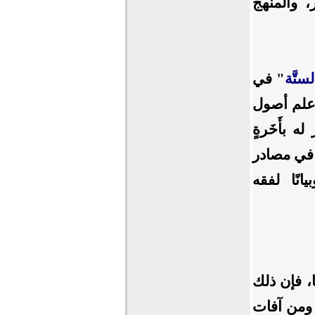
ر، والمنهج
ستَّة
" في
 علم أصول
 بأَخَرةٍ
 في مصادر
انًا لفقه
ًا، فإن ذلك
، ومن آفات