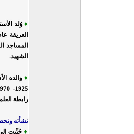
♦
وُلد الأس
المساجد الق
الشهيد.
♦
رابطة العلم
نشأته وتحص
♦
حُبِّبت إ