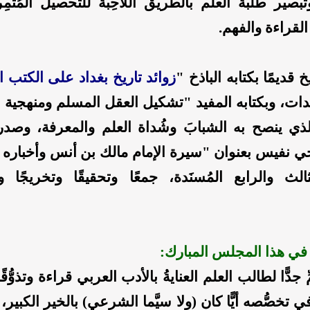
تبصير طلَبة العلم بالطريق اللَّاحِبة للتحصيل المُثمِ
لقراءة والفهم.
خ قديمًا بكتابه الباذخ "
زوائد تاريخ بغداد على الكتب ال
َدات، وبكتابه المفيد "تشكيل العقل المسلم ومنهجية
ي ينصح به الشبابَ وشُداة العلم والمعرفة، وصدر له
جي نفيس بعنوان "سيرة الإمام مالك بن أنس وأخباره
الث والرابع المُسنَدة، جمعًا وتحقيقًا وتخريجًا وبي
في هذا المجلس المبارك:
 جدًّا لطالب العلم العنايةُ بالأدب العربي قراءة وتذوُّق
ي تخصُّصه أيًّا كان (ولا سيَّما الشرعي) بالخير الكبير