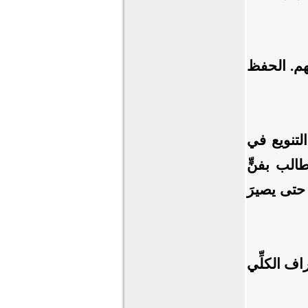
فهم. الحفظ
لتنويع في
طالب بفنٍّ
 حتى يصيرَ
اف الكلِّي