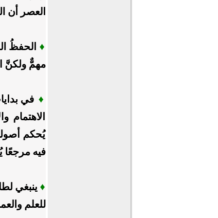
العصر أن الع
♦
الحفظُ الف
مهمٌّ ولكنَّ ا
♦
في بدايا
الاهتمام وا
يُحكم أصوله،
فيه مرجعًا يُ
♦
ينبغي لطال
للعلم والعم