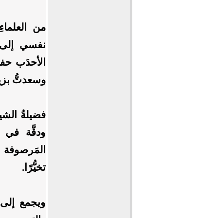
من العلماءِ
نفسي إلى ز
الأحدَب
حفظه
وسعدتُّ بزيا
فضيلةُ الشي
ودقَّة في 
المَرصوفة بب
تخيُّرًا.
ويجمع إلى ا