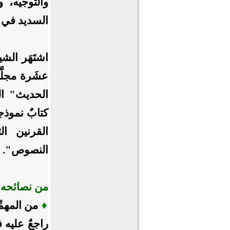
والتوجيه، و
السديد في ا
اشتَهَر الشي
عشَرة مجلّ
الحديث" الذ
كتابٌ نموذ
القرنين الث
النصوص".
من نصائحه 
♦
من المهمِّ
راجعٌ عليه ف