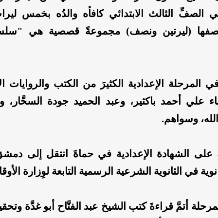
ي الصفِّ الثالث الابتدائي كافأه والدُه بخمس لير
صفها (ليرتين ونصف) مجموعةً قصصية هي "سلس
في المرحلة الإعدادية الكثيرَ من الكتب والروايات الأ
باء علي أحمد باكثير، وعبد الحميد جودة السحَّار، 
الله، وسواهم.
على الشهادة الإعدادية في حماةَ انتقل إلى دمشق
نوية في الثانوية الشرعية الرسمية التابعة لوِزارة الأوق
حلة أتمَّ قراءةَ كتب الشيخ عبد الفتَّاح أبو غدَّة وتحقي