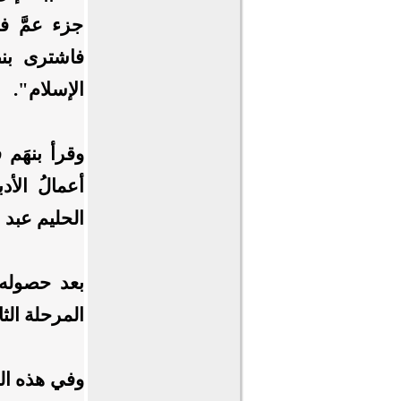
جزء عمَّ ف
فاشترى بن
الإسلام".
وقرأ بنهَم 
أعمالُ الأد
الحليم عبد 
بعد حصوله 
المرحلة الثا
وفي هذه المر