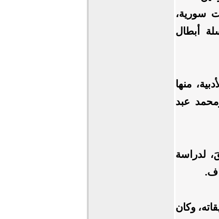
ات سورية،
لة أبطال
دبية، منها
ومحمد عبد
َ، لدراسة
اف.
قاته، وكان