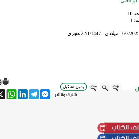
 ذو الغنى
ت
:
10
ت
:
1
16/7/202 ميلادي - 22/1/1447 هجري
بدون تشكيل
tsApp
X
LinkedIn
Telegram
Messenger