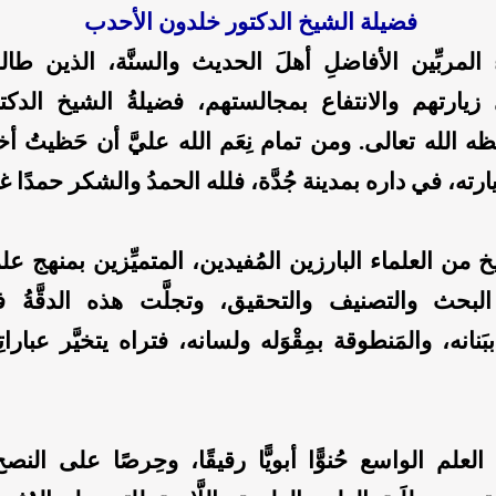
فضيلة الشيخ الدكتور خلدون الأحدب
 المربِّين الأفاضلِ أهلَ الحديث والسنَّة، الذين طالم
يارتهم والانتفاع بمجالستهم، فضيلةُ الشيخ الدك
 الله تعالى. ومن تمام نِعَم الله عليَّ أن حَظيتُ أخير
رته، في داره بمدينة جُدَّة، فلله الحمدُ والشكر حمدًا غ
خ من العلماء البارزين المُفيدين، المتميِّزين بمنهج 
البحث والتصنيف والتحقيق، وتجلَّت هذه الدقَّةُ 
َنانه، والمَنطوقة بمِقْوَله ولسانه، فتراه يتخيَّر عبارات
لعلم الواسع حُنوًّا أبويًّا رقيقًا، وحِرصًا على النص