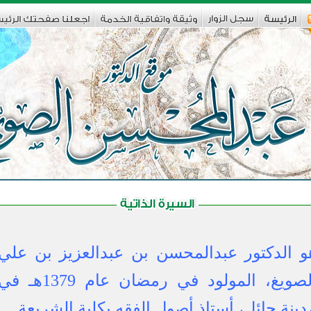
و الدكتور عبدالمحسن بن عبدالعزيز بن علي
الصويغ، المولود في رمضان عام 1379هـ ف
دينة حائل، أستاذ أصول الفقه ب
كلية الشريعة...