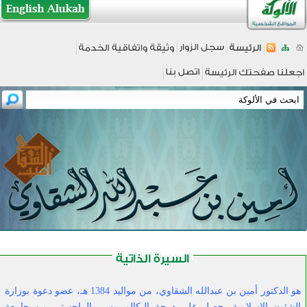
هو الدكتور أمين بن عبدالله الشقاوي، من مواليد 1384 هـ، عضو دعوة بوزارة
الشئون الإسلامية. حصل على درجة البكالوريوس والماجستير من جامعة