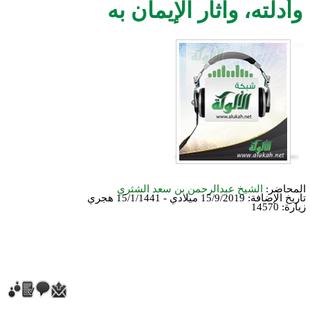
وأدلته، وآثار الإيمان به
المحاضر:
الشيخ عبدالرحمن بن سعد الشثري
تاريخ الإضافة:
15/9/2019 ميلادي - 15/1/1441 هجري
زيارة: 14570