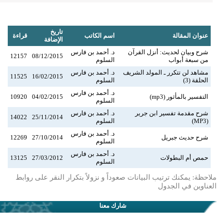
تاريخ
عنوان المقالة
اسم الكاتب
قراءة
الإضافة
شرح وبيان لحديث: أنزل القرآن
د. أحمد بن فارس
12157
08/12/2015
من سبعة أبواب
السلوم
مشاهد لن تتكرر ـ المولد الشريف
د. أحمد بن فارس
11525
16/02/2015
الحلقة (3)
السلوم
د. أحمد بن فارس
التفسير بالمأثور (mp3)
04/02/2015
10920
السلوم
شرح مقدمة تفسير ابن جرير
د. أحمد بن فارس
14022
25/11/2014
(MP3)
السلوم
د. أحمد بن فارس
شرح حديث جبريل
27/10/2014
12269
السلوم
د. أحمد بن فارس
حمص أم البطولات
27/03/2012
13125
السلوم
ملاحظة: يمكنك ترتيب البيانات صعوداً و نزولاً بتكرار النقر على روابط
العناوين في الجدول
شارك معنا