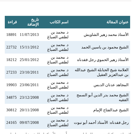
تاريخ
عنوان المقالة
اسم الكاتب
قراءة
الإضافة
د. محمد بن
الأستاذ محمد زهير الشاويش
11/07/2013
18891
لطفي الصباغ
د. محمد بن
الشيخ محمود بن ياسين الحمد
15/11/2012
22732
لطفي الصباغ
د. محمد بن
الأستاذ زهير الحموي رجل فقدناه
25/01/2012
18212
لطفي الصباغ
العلامة شيخ الحنابلة الشيخ عبدالله
د. محمد بن
27233
23/10/2011
بن عبدالعزيز العقيل
لطفي الصباغ
د. محمد بن
المجاهد عدنان الدبس
23/06/2011
19903
لطفي الصباغ
الشيخ محمد بدر الدين أبو السمح
د. محمد بن
34875
23/12/2008
الفقيه
لطفي الصباغ
د. محمد بن
الشيخ عبدالفتاح الإمام
20/11/2008
30812
لطفي الصباغ
د. محمد بن
رجل فقدناه: الأستاذ أحمد أبو نبوت
09/07/2008
24165
لطفي الصباغ