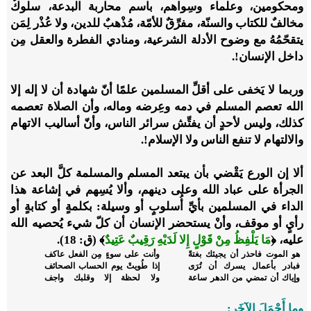
ومحكومين، وعلماء وسِواهم، باسم محاربة البدعة، سلوكٌ
مخالفٌ للكتاب والسنّة، مفرِّقٌ للأمّة، مُذْهبٌ للدين، ولا عُذْر لِمَن
يتقحّمُهُ مع وضوح الأدلة الشرعية، ومنادي الفطرة والعقل مِن
داخل الإنسان!.
وربما لا يَخفى على أقلِّ المسلمين علمًا أنّ شهادة أن لا إله إلا
الله تعصم المسلم في دمه وعِرضه وماله، وأن الصلاة تعصمه
كذلك، وليس لأحدٍ أن يفتِّش سرائر الناس، وأنّ أساليب الاتهام
والالتهام لا تنفع الناس ولا الإسلام!.
ألا إن الورع يَقْضي بأن يبتعد المسلم والمسلمة كلَّ البعد عن
الجرأة على عباد الله وعلى دينهم، وألا يُسِهم في إشاعة هذا
الداء في المسلمين بأيِّ أُسلوبٍ أو وسيلة: بكلمةٍ أو كتابةٍ أو
رأيٍ أو موقف، وأنْ يستحضر الإنسان أن كلّ شيء يُحصيه الله
عليه،
﴿
مَا يَلْفِظُ مِنْ قَوْلٍ إِلا لَدَيْهِ رَقِيبٌ عَتِيدٌ
﴾
(ق: 18).
هو الموت فاحذر أن يجيئك بغتةً
وأنت على سوءٍ مِن الفعل عاكف
فبادر بأعمال يسرك أن تُرَى
إذا طُويتْ يوم الحساب الصحائف
وإياك أن تمضي من الدهر ساعة
ولا لحظة إلا وقلبك واجف
وما أَجْمَلَ الآخَر: