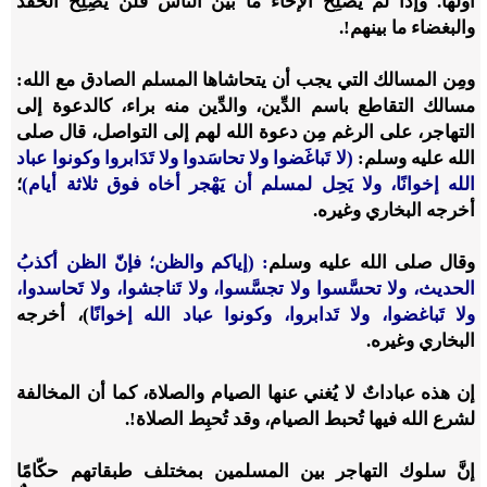
أولها. وإذا لم يُصلِح الإخاء ما بين الناس فلن يُصِلِح الحقدُ
والبغضاء ما بينهم!.
ومِن المسالك التي يجب أن يتحاشاها المسلم الصادق مع الله:
مسالك التقاطع باسم الدِّين، والدِّين منه براء، كالدعوة إلى
التهاجر، على الرغم مِن دعوة الله لهم إلى التواصل، قال صلى
الله عليه وسلم:
(لا تَباغَضوا ولا تحاسَدوا ولا تَدَابروا وكونوا عباد
الله إخوانًا، ولا يَحِل لمسلم أن يَهْجر أخاه فوق ثلاثة أيام)
؛
أخرجه البخاري وغيره.
وقال صلى الله عليه وسلم
: (إياكم والظن؛ فإنّ الظن أكذبُ
الحديث، ولا تحسَّسوا ولا تجسَّسوا، ولا تَناجشوا، ولا تَحاسدوا،
ولا تَباغضوا، ولا تَدابروا، وكونوا عباد الله إخوانًا
)، أخرجه
البخاري وغيره.
إن هذه عباداتٌ لا يُغني عنها الصيام والصلاة، كما أن المخالفة
لشرع الله فيها تُحبط الصيام، وقد تُحبِط الصلاة!.
إنَّ سلوك التهاجر بين المسلمين بمختلف طبقاتهم حكّامًا