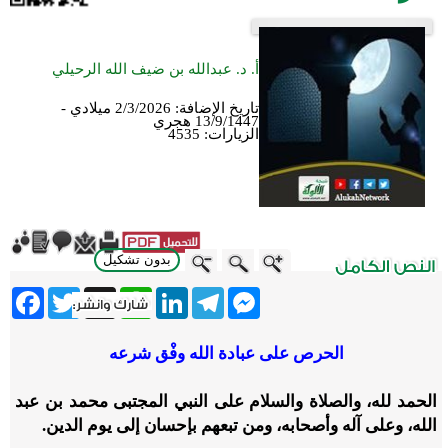
أ. د. عبدالله بن ضيف الله الرحيلي
تاريخ الإضافة:
2/3/2026 ميلادي -
13/9/1447 هجري
الزيارات:
4535
بدون تشكيل
ebook
Twitter
WhatsApp
X
LinkedIn
Telegram
Messenger
الحرص على عبادة الله وفْق شرعه
الحمد لله، والصلاة والسلام على النبي المجتبى محمد بن عبد
الله، وعلى آله وأصحابه، ومن تبعهم بإحسان إلى يوم الدين.