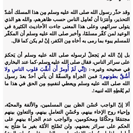
وقد حذّر رسول الله صلى الله عليه وسلم مِن هذا المسلك أشدّ
التحذير، وأمَرَنا أن نُعامِل الناس حسب ظاهرهم، والله هو الذي
يتولى سرائهم، وعلى هذا المعنى جاءت الأحاديث الكثيرة في
الوعيد لمن كفّر مسلمًا، وأخبر صلى الله عليه وسلم أن المكفّر
للمسلم يبوء بما رمى به أخاه مِن الكفر، إنْ لم يكن كما قال.
بل إنّ الله لم يَجعلْ لرسوله صلى الله عليه وسلم أن يَحكمَ
على سرائر الناس، فقال صلى الله عليه وسلم-كما عند البخاري
في صحيحه وغيره-:
(إنِّي لَمْ أُومرْ أَن أُنقِّبَ قلوب الناسِ ولا
أَشُقَّ بطونهم)
؛ فمن الجرأة والسفّهْ أن يأتي أحدٌ بعدَ رسول
الله صلى الله عليه وسلم ويعطي لنفسِهِ مِن الحق في هذا ما
لم يُعْطِهِ الله لنبيه!.
ألا إنّ الواجب حُسْن الظن بين المسلمين، والألفة والمحبّة،
وإحياء روح الإخاء بينهم، وحُسْنِ التعاملِ بينهم، والتعاونِ بينهم
مجتمَعًا وحكّامًا ومحكومين، والواجب عدم الجرأة بينهم على
الحكم على سرائر بعضهم، ولن تَصْلح الأمّة بغير ما صَلُح به