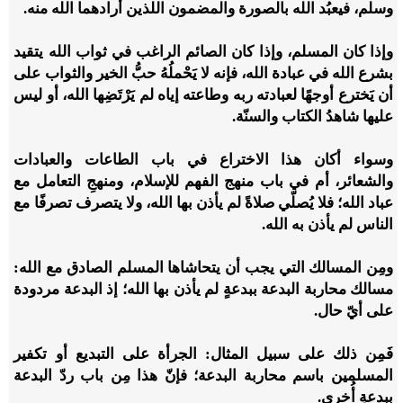
وسلم، فيعبُد الله بالصورة والمضمون اللذين أرادهما الله منه.
وإذا كان المسلم، وإذا كان الصائم الراغب في ثواب الله يتقيد
بشرع الله في عبادة الله، فإنه لا يَحْملُهُ حبُّ الخير والثواب على
أن يَخترع أوجهًا لعبادته ربه وطاعته إياه لم يَرْتَضِها الله، أو ليس
عليها شاهدُ الكتاب والسنّة.
وسواء أكان هذا الاختراع في باب الطاعات والعبادات
والشعائر، أم في باب منهج الفهم للإسلام، ومنهجِ التعامل مع
عباد الله؛ فلا يُصلّي صلاةً لم يأذن بها الله، ولا يتصرف تصرفًا مع
الناس لم يأذن به الله.
ومِن المسالك التي يجب أن يتحاشاها المسلم الصادق مع الله:
مسالك محاربة البدعة ببدعةٍ لم يأذن بها الله؛ إذ البدعة مردودة
على أيّ حال.
فَمِن ذلك على سبيل المثال: الجرأة على التبديع أو تكفير
المسلمين باسم محاربة البدعة؛ فإنّ هذا مِن باب ردّ البدعة
ببدعةٍ أُخرى.