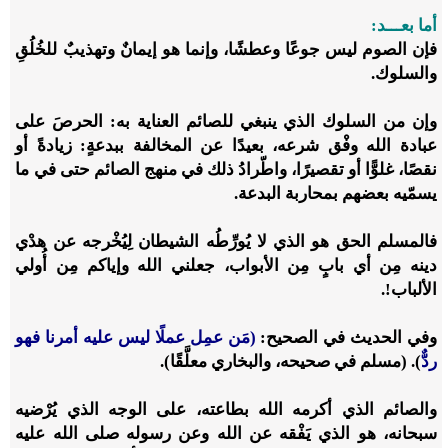
أما بعـــد:
فإن الصوم ليس جوعًا وعطشًا، وإنما هو إيمانٌ وتهذيبٌ للخُلُقِ
والسلوك.
وإن من السلوك الذي ينبغي للصائم العناية به: الحرصَ على
عبادة الله وفْق شرعه، بعيدًا عن المخالفة ببدعةٍ: زيادةً أو
نقصًا، غلوًّا أو تقصيرًا، واطّرادُ ذلك في منهج الصائم حتى في ما
يسمّيه بعضهم بمحاربة البدعة.
فالمسلم الحق هو الذي لا يُورِّطُه الشيطان لِيُخْرجه عن هدْي
دينه مِن أي بابٍ مِن الأبواب، جعلني الله وإياكم مِن أُولي
الألباب!.
وفي الحديث في الصحيح:
(مَن عمِل عملًا ليس عليه أمرنا فهو
ردٌّ
). (مسلم في صحيحه، والبخاري معلَّقًا).
والصائم الذي أكرمه الله بطاعته، على الوجه الذي يُرْضيه
سبحانه، هو الذي يَفْقه عن الله وعن رسوله صلى الله عليه