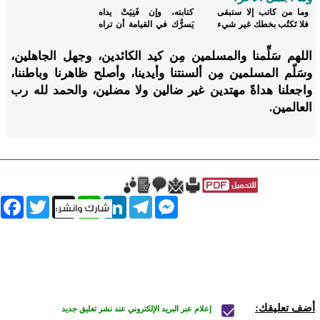
وما من كاتب إلا ستبقى
كتابته، وإن فَنِيَتْ يداه
فلا تَكتُب بخطك غير شيء
يَسرُّك في القيامة أن تراه
اللهم سَلِّمنا والمسلمين مِن كيد الكائدين، وجهل الجاهلين،
وسَلّم المسلمين مِن ألسنتنا وأيدينا، وأصلح ظاهرنا وباطننا،
واجعلنا هداةً مهتدين غير ضالين ولا مضلين، والحمد لله رب
العالمين.
book
Twitter
WhatsApp
X
LinkedIn
Telegram
Messenger
أضف تعليقك:
إعلام عبر البريد الإلكتروني عند نشر تعليق جديد