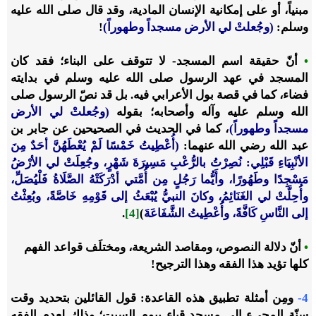
مبنياً، أو على إمكانية الإنسان المادية، وقد قال صلى الله عليه
وسلم:
(وجُعلتْ لي الأرض مسجداً وطهوراً)
!
•
أنّ حقيقة اسم المسجد- لا تتوقف على البناء؛ فقد كان
المسجد في عهد الرسول صلى الله عليه وسلم في بدايته
فضاء، كما في قصة بول الأعرابي فيه. بل قد نصّ الرسول صلى
الله وسلم عليه وآله وأصحابه؛ بقوله
(وجُعلتْ لي الأرض
مسجداً وطهوراً)
، كما في الحديث في الصحيحين عن جابر بن
عبد الله رضي الله عنهما:
(أُعْطِيتُ
خَمْسًا
لَمْ
يُعْطَهُنَّ
أحَدٌ
مِنَ
الأنْبِيَاءِ
قَبْلِي:
نُصِرْتُ
بالرُّعْبِ
مَسِيرَةَ
شَهْرٍ،
وجُعِلَتْ
لي
الأرْضُ
مَسْجِدًا
وطَهُورًا،
وأَيُّما
رَجُلٍ
مِن
أُمَّتي
أدْرَكَتْهُ
الصَّلَاةُ
فَلْيُصَلِّ،
وأُحِلَّتْ
لي
الغَنَائِمُ،
وكانَ
النبيُّ
يُبْعَثُ
إلى
قَوْمِهِ
خَاصَّةً،
وبُعِثْتُ
إلى
النَّاسِ
كَافَّةً،
وأُعْطِيتُ
الشَّفَاعَةَ
)
[4]
.
•
أنّ دلالة النصوص، ومقاصد الشريعة، ومختلَف قواعد الفهم
كلها تؤيد هذا الفقه وهذا الترجيح!
4-
ومِن أمثلة تطبيق هذه القاعدة: قول القائلين بتحديد وقت
سنّة المجيء إلى مسجد قباء بيوم السبت؛ وذلك لعدم الفقه