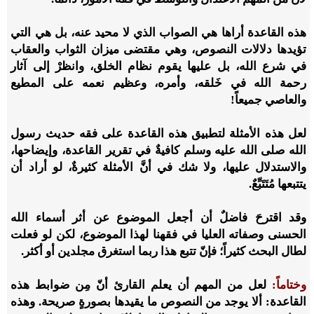
هذه القاعدة أراها هي الصواب الذي لا محيد عنه، بل هي التي
تؤيدها دلالات النصوص، وهي مقتضى ميزان الثواب والعقاب
في شرع الله، بل عليها يقوم نظام الخلق، وانظرْ إلى آثار
رحمة الله في خَلقه، وأمره، وعظيم نعمه على المطيع
والعاصي جميعاً!
لعل هذه الأمثلة لتطبيق هذه القاعدة على فقه حديث رسول
الله صلى الله عليه وسلم كافيةٌ في تقرير القاعدة، وإيضاحها،
والاستدلال عليها، ولا شك في أنَّ الأمثلة كثيرةٌ، لو أراد أن
يتتبعها مُتَتَبِّعٌ.
وقد اقترحَ فاضلٌ أن أجعل الموضوع عن أثر أسماء الله
الحسنى وصفاته العليا في فقهنا لهذا الموضوع، لكن لو فعلت
لطال البحث كثيراً؛ فإنّ تتبع هذا ربما استغرق مجلدين أو أكثر.
وختاماً:
لعل من المهم أن يعلم القارئ أنّ مِن ضوابط هذه
القاعدة: ألا يوجد من النصوص ما يقيدها بصورةٍ صريحة. وهذه