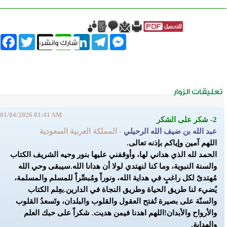
book
Twitter
WhatsApp
X
LinkedIn
Telegram
Messenger
01/04/2026 01:41 AM
2- شكر على الشكر
عبد الله بن ضيف الله الرحيلي
- المملكة العربية السعودية
اللهم آمين وإياكم بإذنه تعالى.
الحمد لله الذي هداني لها، وأوقفني عليها بنور وحيه الشريف الكتاب
والسنة النبوية، وما كنا لنهتدي لولا أن هدانا الله.
سيبقى وحي الله
مُهتدىً لكل راغبٍ في هداية الله، ونوراً ومُبصِّراً للمسلم والمسلمة،
يُضيء لنا طريق الحياة وطريق النجاة في الدارين.
بعِلم الكتاب
والسنّة على بصيرة تُفتح العقول والقلوب والبلدان، وتَسعدُ القلوب
والأرواح والأبدان!
اللهم اهدنا فيمن هديت. شكراً على حبك العلم
والهداية.