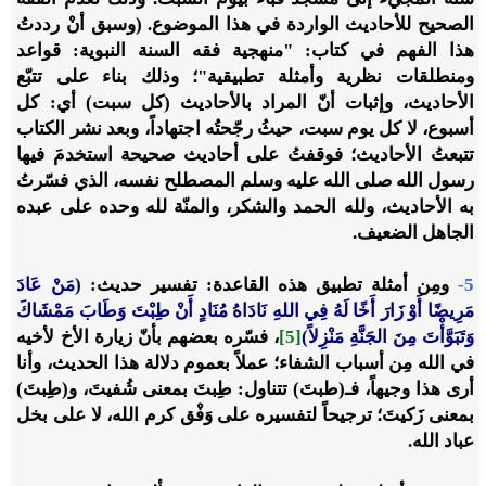
الصحيح للأحاديث الواردة في هذا الموضوع. (وسبق أنْ رددتُ
هذا الفهم في كتاب: "منهجية فقه السنة النبوية: قواعد
ومنطلقات نظرية وأمثلة تطبيقية"؛ وذلك بناء على تتبّع
الأحاديث، وإثبات أنّ المراد بالأحاديث (كل سبت) أي: كل
أسبوع، لا كل يوم سبت، حيثُ رجّحتُه اجتهاداً، وبعد نشر الكتاب
تتبعتُ الأحاديث؛ فوقفتُ على أحاديث صحيحة استخدمَ فيها
رسول الله صلى الله عليه وسلم المصطلح نفسه، الذي فسّرتُ
به الأحاديث، ولله الحمد والشكر، والمنّة لله وحده على عبده
الجاهل الضعيف.
5-
ومِن أمثلة تطبيق هذه القاعدة: تفسير حديث:
(مَنْ عَادَ
مَرِيضًا أَوْ زَارَ أَخًا لَهُ فِي اللهِ نَادَاهُ مُنَادٍ أَنْ طِبْتَ وَطَابَ مَمْشَاكَ
وَتَبَوَّأْتَ مِنَ الجَنَّةِ مَنْزِلاً)
[5]
، فسّره بعضهم بأنّ زيارة الأخ لأخيه
في الله مِن أسباب الشفاء؛ عملاً بعموم دلالة هذا الحديث، وأنا
أرى هذا وجيهاً، فـ(طبتَ) تتناول: طِبتَ بمعنى شُفيتَ، و(طِبتَ)
بمعنى زَكيتَ؛ ترجيحاً لتفسيره على وَفْق كرم الله، لا على بخل
عباد الله.