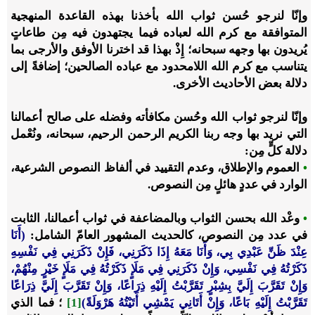
وإنّا لنرجو حُسن ثواب الله بأخذنا بهذه القاعدة المنهجية
المتوافقة مع كرم الله لعباده فيما يجتهدون فيه مِن طاعاتٍ
يُريدون بها وجهه سبحانه؛ إِذْ بهذا قد اخترنا الأوفق والأرجى بما
يتناسب مع كرم الله اللامحدود مع عباده الصالحين؛ إضافةً إلى
دلالة بعض الأحاديث الأخرى.
وإنّا لنرجو ثواب الله وحُسن مكافأته وفضله على صالح أعمالنا
التي نريد بها وجه ربنا الكريم الرحمن الرحيم، سبحانه، ونُعْمل
دلالة كلٍّ مِن:
•
العموم والإطلاق، وعدم التقييد في ألفاظ النصوص الشرعية،
الوارد في عددٍ هائلٍ مِن النصوص.
•
وعْد الله بحسن الثواب وبالمضاعفة في ثواب أعمالنا، الثابت
في عدد مِن النصوص، كالحديث المشهور العامّ الشامل:
(أَنَا
عِنْدَ ظَنِّ عَبْدِي بِي، وَأَنَا مَعَهُ إِذَا ذَكَرَنِي، فَإِنْ ذَكَرَنِي فِي نَفْسِهِ
ذَكَرْتُهُ فِي نَفْسِي، وَإِنْ ذَكَرَنِي فِي مَلَإٍ ذَكَرْتُهُ فِي مَلَإٍ خَيْرٍ مِنْهُمْ،
وَإِنْ تَقَرَّبَ إِلَيَّ بِشِبْرٍ تَقَرَّبْتُ إِلَيْهِ ذِرَاعًا، وَإِنْ تَقَرَّبَ إِلَيَّ ذِرَاعًا
تَقَرَّبْتُ إِلَيْهِ بَاعًا، وَإِنْ أَتَانِي يَمْشِي أَتَيْتُهُ هَرْوَلَةً)
[1]
؛ فما الذي