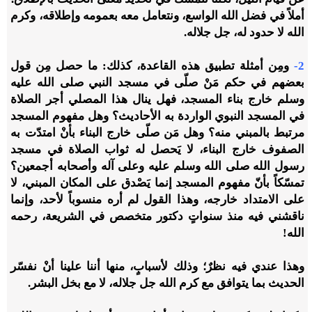
أملاً في فضل الله الواسع، ونتعامل معه بعمومه وإطلاقه، وكرم
الله لا حدود له، جل جلاله.
2-
ومِن أمثلة تطبيق هذه القاعدة، كذلك: ما حصل مِن قول
بعضهم في حكم مَنْ صلّى في مسجد النبي صلى الله عليه
وسلم خارج بناء المسجد، فهل ينال هذا المصلي أجر الصلاة
في المسجد النبوي الواردة به الأحاديث؟ وهل مفهوم المسجد
مرتبط بالمبني منه؟ وهل مَن صلّى خارج البناء بأنْ امتدّت به
الصفوف خارج البناء، لا يَحصل له ثواب الصلاة في مسجد
رسول الله صلى الله وسلم عليه وعلى آله وأصحابه أجمعين؟
تمسّكاً بأنّ مفهوم المسجد إنما يَصْدق على المكان المبني، لا
على الامتداد خارجه، وهذا القول لم أره منسوباً لأحد، وإنما
ناقشني فيه منذ سنواتٍ دكتور متخصص في الشريعة، رحمه
الله!
وهذا عندي فيه نظرٌ؛ وذلك لأسبابٍ، منها أننا علينا أنْ نفسّر
الحديث بما يتوافق مع كرم الله جل جلاله، لا مع بخل البشر.