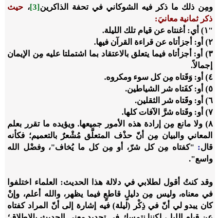
ومِن ذلك ما ذكر فيه الشوكاني في تحفة الذاكرين
[3]
،
حيث
ذكر ثمانية معانيَ:
"١) أي: أغنتاه عن قيام تلك الليلة.
٢) أو: أجزأتاه عن قراءة القرآن فيها.
٣) أو: أجزأتاه فيما يتعلق بالاعتقاد بما اشتملتا عليه مِن الإيمان
إجمالاً.
٤) أو: وَقَتاه مِن كل سوء ومكروه.
٥) أو: كفَتاه شر الشياطين.
٦) أو: وقَتاه شر الثقلين.
٧) أو: وقَتاه شرَّ الآفات كلها.
٨) ولا مانع مِن إرادة هذه الأمور جميعها. ويؤيده ما تقرر بعلم
المعاني والبيان مِن أنّ حذْف المتعلَّق مُشْعرٌ بالتعميم؛ فكأنه
قال
:
"كفتاه
مِن
كل
شرّ،
أو
مِن
كل
ما
يُخاف"، وفضْل الله
واسع".
وقد كنتُ أقول لطلابي في دلالة هذا الحديث: العلماء اختلفوا
في معناه، وليس مِن دليلٍ قاطعٍ فيما يظهر، والله أعلم، وإنْ
كان يبدو لي أنّ في ذِكْر (ليلة) فيه إشارة إلى أنّ المراد كفتاه
عن قيام الليل، لكننا نتمسك في تحديد معنى الحديث بالإطلاق؛