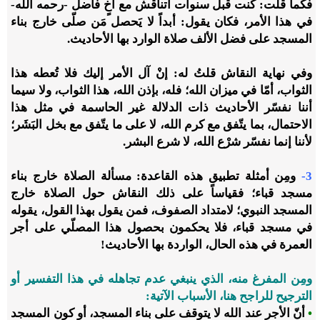
فكما قلت: كنت قبل سنوات أتناقش مع أخٍ فاضل -رحمه الله-
في هذا الأمر، فكان يقول: أبداً لا يَحصل مَن صلّى خارج بناء
المسجد على فضل الألف صلاة الوارد بها الأحاديث.
وفي نهاية النقاش قلتُ له: إنْ آل الأمر إليك فلا تُعطه هذا
الثواب، أمّا في ميزان الله؛ فله، بإذن الله، هذا الثواب، ولا سيما
أننا نفسّر الأحاديث ذات الدلالة غير الحاسمة في مثل هذا
الاحتمال، بما يتّفق مع كرم الله، لا على ما يتّفق مع بخل البَشَر؛
لأننا إنما نفسّر شرْع الله، لا شرع البشر.
3-
ومِن أمثلة تطبيق هذه القاعدة: مسألة الصلاة خارج بناء
مسجد قباء؛ فقياساً على ذلك النقاش حول الصلاة خارج
المسجد النبوي؛ لامتداد الصفوف، فمن يقول بهذا القول، يقوله
في مسجد قباء، فلا يحكمون بحصول هذا المصلّي على أجر
العمرة في هذه الحال، الواردة بها الأحاديث!
ومِن المفرغ منه، الذي ينبغي عدم تجاهله في هذا التفسير أو
الترجيح للراجح هنا، الأسباب الآتية:
•
أنّ الأجر عند الله لا يتوقف على بناء المسجد، أو كون المسجد