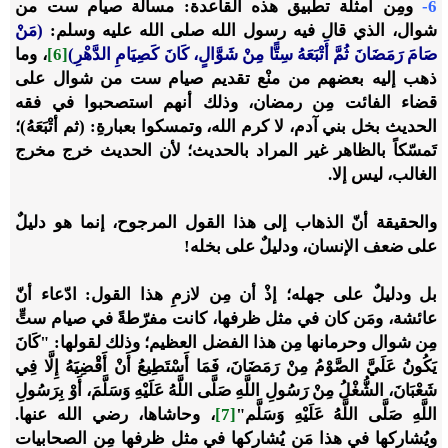
6-
ومِن أمثلة تطبيق هذه القاعدة: مسألة صيام ست من
شوال، الذي قال فيه رسول الله صلى الله عليه وسلم:
(مَنْ
صَامَ رَمَضَانَ ثُمَّ أَتْبَعَهُ سِتًّا مِنْ شَوَّالٍ، كَانَ كَصِيَامِ الدَّهْرِ)
[6]
، وما
ذهب إليه بعضهم من منْع تقديم صيام ست من شوال على
قضاء الفائت مِن رمضان، وذلك أنهم استصحبوا في فقه
الحديث بخل بني آدم، لا كرم الله، وتمسكوا بعبارةِ: (ثم أتْبَعَهُ)؛
تَمسّكاً بالظاهر غير المراد بالحديث؛ لأن الحديث خرج مخرج
الغالب، ليس إلا.
والحقيقة أنّ الذهاب إلى هذا القول المرجوح، إنما هو دليلٌ
على ضعف الإنسان، ودليلٌ على بخله!
بل ودليلٌ على جهله؛ إذْ أن مِن لازمِ هذا القول: ادّعاء أنّ
عائشة، ومَن كان في مثل ظرفها، كانت مفرّطةً في صيام ستٍّ
مِن شوال وحرمانها مِن هذا الفضل العظيم؛ وذلك لقولها: "كَانَ
يَكُونُ عَلَيَّ الصَّوْمُ مِنْ رَمَضَانَ، فَمَا أَسْتَطِيعُ أَنْ أَقْضِيَهُ إِلَّا فِي
شَعْبَانَ، الشُّغْلُ مِنْ رَسُولِ اللَّهِ صَلَّى اللَّهُ عَلَيْهِ وَسَلَّمَ، أَوْ بِرَسُولِ
اللَّهِ صَلَّى اللَّهُ عَلَيْهِ وَسَلَّم"
[7]
، وحاشاها، رضي الله عنها.
ويُشاركها في هذا مَن يُشاركها في مثل ظرفها مِن الصحابيات