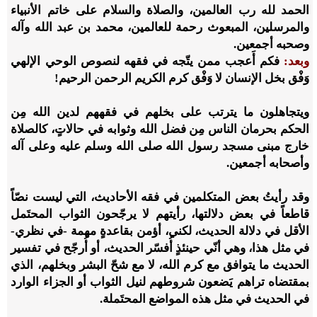
الحمد لله رب العالمين، والصلاة والسلام على خاتم الأنبياء
والمرسلين، المبعوث رحمة للعالمين، محمد بن عبد الله وآله
وصحبه أجمعين.
وبعد:
فكم أَعجب ممن يتّجه في فقهه لنصوص الوحي الإلهي
وَفْق بخل الإنسان لا وَفْق كرم الكريم الرحمن الرحيم!
ويتجاهلون ما يترتب على بخلهم في فقههم لدين الله مِن
الحكم بحرمان الناس مِن فضل الله وثوابه في حالاتٍ، كالصلاة
خارج مبنى مسجد رسول الله صلى الله وسلم عليه وعلى آله
وأصحابه أجمعين.
وقد رأيتُ بعض المتكلمين في فقه الأحاديث، التي ليست نصّاً
قاطعاً في بعض دلالتها، رأيتهم لا يرجّحون الثواب المحتَمل
الأقل في دلالة الحديث، لكني، أؤمن بقاعدةٍ مهمة -في نظري-
في مثل هذا، وهي أنّي حينئذٍ أُفسّر الحديث، أو أُرجّح في تفسير
الحديث ما يتوافق مع كرم الله، لا مع شحّ البشر وبخلهم، الذي
بمقتضاه تراهم يَضعون شروطهم لنيل الثواب أو الجزاء الوارد
في الحديث في مثل هذه المواضع المحتَملة.