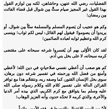
الفضليات، رضي الله عنهن، وحاشاهن، لكنه مِن لوازم القول
بهذا القول غير المجيز صيام ستٍّ مِن شوال قبل قضاء الفائت
مِن رمضان!
وكم هو عجيب أن يَصوم المسلم والمسلمة ستّاً مِن شوال، أو
يريدوا أن يصوموا؛ فيقول لهم القائل: ليس لكم ثواب! وينسى
كرم الله وعظيم ثوابه لعباده الصائمين!
لقد كان الأَوْلى بهم أن يُفسروا شرعه سبحانه على مقتضى
كرمه سبحانه، لا على بخل بني آدم.
كم هو صعب أن أعطي نفسي صلاحياتٍ في دين الله؛ لأعطي
وأمنع من فضل الله ورحمته في تفسير شرعه دون برهان،
سوى بخل الإنسان القتور، كما وصفه ربه، ونتقحّم هذا مع توافر
القرائن الدالة على تفسير كلام الله وكلام رسوله صلى الله
عليه وسلم بما يتوافق مع كرم الكريم، الذي بيده أمر الدنيا
والآخرة، والذي كرمه لا تحدّه حدود، وأنه العزيز الوهاب!
لأنّ من المهم الاعتدال والتوسط في فقه الأمور، دائماً.