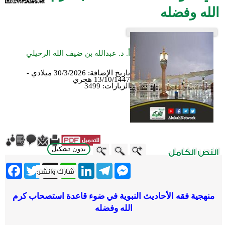
الله وفضله
أ. د. عبدالله بن ضيف الله الرحيلي
تاريخ الإضافة:
30/3/2026 ميلادي -
13/10/1447 هجري
الزيارات:
3499
بدون تشكيل
ebook
Twitter
WhatsApp
X
LinkedIn
Telegram
Messenger
منهجية فقه الأحاديث النبوية في ضوء قاعدة استصحاب كرم
الله وفضله