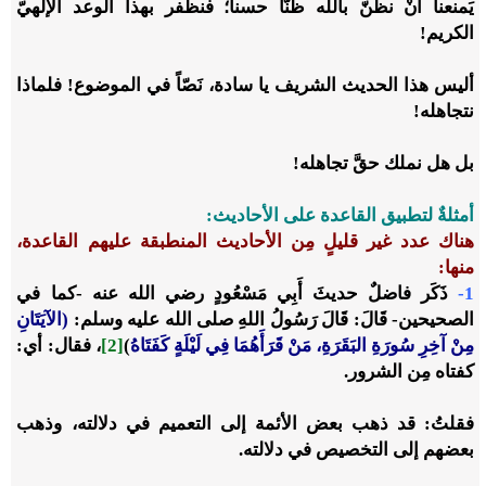
يَمنعنا أنْ نظنّ بالله ظنّاً حسناً؛ فنظفر بهذا الوعد الإلهيّ
الكريم!
أليس هذا الحديث الشريف يا سادة، نَصّاً في الموضوع! فلماذا
نتجاهله!
بل هل نملك حقَّ تجاهله!
أمثلةٌ لتطبيق القاعدة على الأحاديث:
هناك عدد غير قليلٍ مِن الأحاديث المنطبقة عليهم القاعدة،
منها:
1-
ذَكَر فاضلٌ حديثَ أَبِي مَسْعُودٍ رضي الله عنه -كما في
الصحيحين- قَالَ: قَالَ رَسُولُ اللهِ صلى الله عليه وسلم:
(الآيَتَانِ
مِنْ آخِرِ سُورَةِ البَقَرَةِ، مَنْ قَرَأَهُمَا فِي لَيْلَةٍ كَفَتَاهُ
)
[2]
، فقال: أي:
كفتاه مِن الشرور.
فقلتُ: قد ذهب بعض الأئمة إلى التعميم في دلالته، وذهب
بعضهم إلى التخصيص في دلالته.