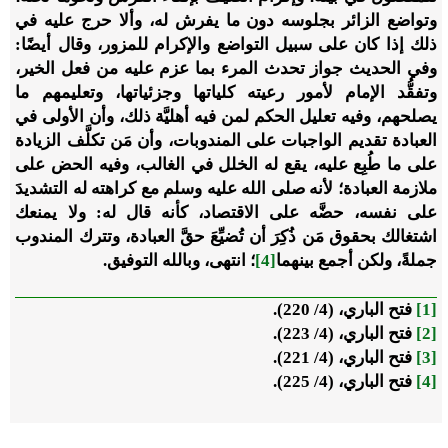
وتواضع الزائر بجلوسه دون ما يفرش له، وألا حرج عليه في
ذلك إذا كان على سبيل التواضع والإكرام للمزور، وقال أيضًا:
وفي الحديث جواز تحدث المرء بما عزم عليه من فعل الخير،
وتفقُّد الإمام لأمور رعيته كلياتها وجزئياتها، وتعليمهم ما
يصلحهم، وفيه تعليل الحكم لمن فيه أهليَّة ذلك، وأن الأولى في
العبادة تقديم الواجبات على المندوبات، وأن مَن تكلَّف الزيادة
على ما طُبِع عليه، يقع له الخلل في الغالب، وفيه الحض على
ملازمة العبادة؛ لأنه صلى الله عليه وسلم مع كراهته له التشديدَ
على نفسه، حضَّه على الاقتصاد، كأنه قال له: ولا يمنعك
اشتغالك بحقوق مَن ذُكِرَ أن تُضيِّعَ حقَّ العبادة، وتترك المندوب
جملةً، ولكن أجمع بينهما
[4]
؛ انتهى، وبالله التوفيق.
[1]
فتح الباري، (4/ 220).
[2]
فتح الباري، (4/ 223).
[3]
فتح الباري، (4/ 221).
[4]
فتح الباري، (4/ 225).