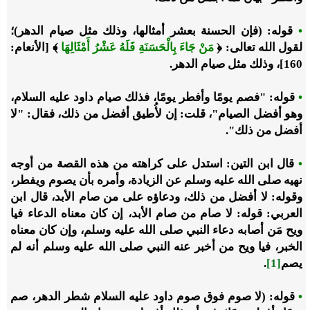
•
قوله: (فإن الحسنة بعشر أمثالها، وذلك مثل صيام الدهر)؛
لقول الله تعالى: ﴿
مَنْ جَاءَ بِالْحَسَنَةِ فَلَهُ عَشْرُ أَمْثَالِهَا
﴾ [الأنعام:
160]، وذلك مثل صيام الدهر.
•
قوله: "فصم يومًا وأفطر يومًا، فذلك صيام داود عليه السلام،
وهو أفضل الصيام"، قلت: إن لأُطيق أفضل من ذلك، فقال: "لا
أفضل من ذلك".
•
قال ابن التين: استدل على كراهته من هذه القصة من أوجه
نهيه صلى الله عليه وسلم عن الزيادة، وأمره بأن يصوم ويفطر،
وقوله: لا أفضل من ذلك، ودعاؤه على من صام الأبد، قال ابن
العربي: قوله: لا صام من صام الأبد، إن كان معناه الدعاء فيا
ويح مَن أصابه دعاء النبي صلى الله عليه وسلم، وإن كان معناه
الخبر، فيا ويح من أخبر عنه النبي صلى الله عليه وسلم أنه لم
يصم
[1]
.
•
قوله: (لا صوم فوق صوم داود عليه السلام شطر الدهر، صم