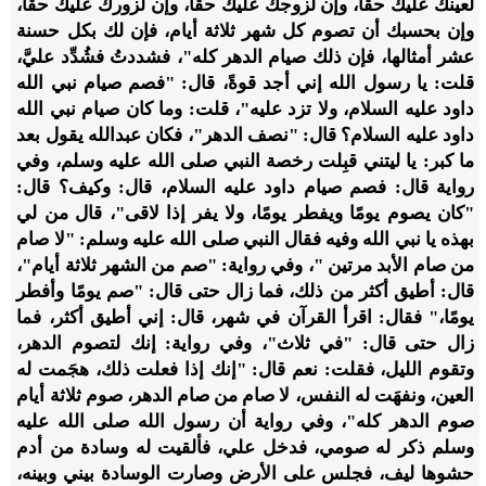
لعينك عليك حقًّا، وإن لزوجك عليك حقًّا، وإن لزورك عليك حقًّا،
وإن بحسبك أن تصوم كل شهر ثلاثة أيام، فإن لك بكل حسنة
عشر أمثالها، فإن ذلك صيام الدهر كله"، فشددتُ فشُدِّد عليَّ،
قلت: يا رسول الله إني أجد قوةً، قال: "فصم صيام نبي الله
داود عليه السلام، ولا تزد عليه"، قلت: وما كان صيام نبي الله
داود عليه السلام؟ قال: "نصف الدهر"، فكان عبدالله يقول بعد
ما كبر: يا ليتني قبِلت رخصة النبي صلى الله عليه وسلم، وفي
رواية قال: فصم صيام داود عليه السلام، قال: وكيف؟ قال:
"كان يصوم يومًا ويفطر يومًا، ولا يفر إذا لاقى"، قال من لي
بهذه يا نبي الله وفيه فقال النبي صلى الله عليه وسلم: "لا صام
من صام الأبد مرتين "، وفي رواية: "صم من الشهر ثلاثة أيام"،
قال: أطيق أكثر من ذلك، فما زال حتى قال: "صم يومًا وأفطر
يومًا،" فقال: اقرأ القرآن في شهر، قال: إني أطيق أكثر، فما
زال حتى قال: "في ثلاث"، وفي رواية: إنك لتصوم الدهر،
وتقوم الليل، فقلت: نعم قال: "إنك إذا فعلت ذلك، هجَمت له
العين، ونفهَت له النفس، لا صام من صام الدهر، صوم ثلاثة أيام
صوم الدهر كله"، وفي رواية أن رسول الله صلى الله عليه
وسلم ذكر له صومي، فدخل علي، فألقيت له وسادة من أدم
حشوها ليف، فجلس على الأرض وصارت الوسادة بيني وبينه،