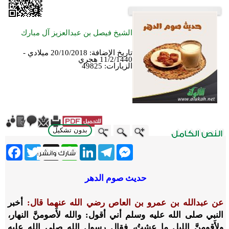
الشيخ فيصل بن عبدالعزيز آل مبارك
تاريخ الإضافة:
20/10/2018 ميلادي -
11/2/1440 هجري
الزيارات:
49825
بدون تشكيل
ebook
Twitter
WhatsApp
X
LinkedIn
Telegram
Messenger
حديث صوم الدهر
عن عبدالله بن عمرو بن العاص رضي الله عنهما قال:
أخبر
النبي صلى الله عليه وسلم أني أقول: والله لأَصومنَّ النهار،
ولأَقومنَّ الليل ما عشتُ، فقال رسول الله صلى الله عليه