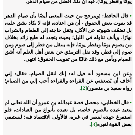
يومًا وأفطر يومًا)، فيه أن ذلك أفضل من صيام الدهر.
•
قال الحافظ: (ويترجح من حيث المعنى أيضًا بأن صيام الدهر
قد يفوت بعض الحقوق - أن مَن اعتاده، فإنه لا يكاد يشق عليه،
بل تضعُف شهوته عن الأكل، وتقل حاجته إلى الطعام والشراب
نهارًا، ويألف تناوله في الليل؛ بحيث يتجدد له طبع زائد بخلاف
من يصوم يومًا ويفطر يومًا، فإنه ينتقل من فطر إلى صوم ومن
صوم إلى فطر، وقد نقل الترمذي عن بعض أهل العلم أنه أشق
الصيام ويأمن مع ذلك غالبًا من تفويت الحقوق؛ انتهى.
وعن ابن مسعود أنه قيل له: إنك لتقل الصيام، فقال: إني
أخاف أن يُضعفني عن القراءة والقراءة أحب إلي من الصيام؛
رواه سعيد بن منصور)
[2]
.
•
قال الخطابي: محصل قصة عبدالله بن عمرو أن الله تعالى لم
يتعبد عبده بالصوم خاصة، بل تعبده بأنواع من العبادات، فلو
استفرغ جهده لقصر في غيره، فالأولى الاقتصاد فيه؛ ليستبقي
بعض القوة لغيره
[3]
.