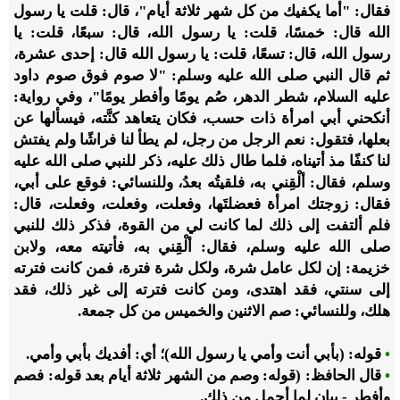
فقال: "أما يكفيك من كل شهر ثلاثة أيام"، قال: قلت يا رسول
الله قال: خمسًا، قلت: يا رسول الله، قال: سبعًا، قلت: يا
رسول الله، قال: تسعًا، قلت: يا رسول الله قال: إحدى عشرة،
ثم قال النبي صلى الله عليه وسلم: "لا صوم فوق صوم داود
عليه السلام، شطر الدهر، صُم يومًا وأفطر يومًا"، وفي رواية:
أنكحني أبي امرأة ذات حسب، فكان يتعاهد كنَّته، فيسألها عن
بعلها، فتقول: نعم الرجل من رجل، لم يطأ لنا فراشًا ولم يفتش
لنا كنفًا مذ أتيناه، فلما طال ذلك عليه، ذكر للنبي صلى الله عليه
وسلم، فقال: ألْقِني به، فلقيتُه بعدُ، وللنسائي: فوقع على أبي،
فقال: زوجتك امرأة فعضلتَها، وفعلت، وفعلت، وفعلت، قال:
فلم ألتفت إلى ذلك لما كانت لي من القوة، فذكر ذلك للنبي
صلى الله عليه وسلم، فقال: ألْقِني به، فأتيته معه، ولابن
خزيمة: إن لكل عامل شرة، ولكل شرة فترة، فمن كانت فترته
إلى سنتي، فقد اهتدى، ومن كانت فترته إلى غير ذلك، فقد
هلك، وللنسائي: صم الاثنين والخميس من كل جمعة.
•
قوله: (بأبي أنت وأمي يا رسول الله)؛ أي: أفديك بأبي وأمي.
•
قال الحافظ: (قوله: وصم من الشهر ثلاثة أيام بعد قوله: فصم
وأفطر - بيان لما أجمل من ذلك.