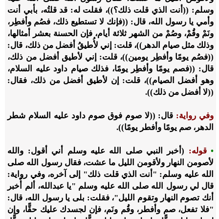
وسلم: ((أنت الذي قلت ذلك؟))، فقلت له: قد قلتُه، بأبي أنت
وأمي يا رسول الله، قال: ((فإنك لا تستطيع ذلك، فصُم وأفطِر،
ونَمْ وقُمْ، وصُمْ من الشهر ثلاثة أيام، فإن الحسنة بعشر أمثالها،
وذلك مثل صيام الدهر))، قلت: إني لأُطيقُ أفضل من ذلك، قال:
((فصُم يومًا وأفطِر يومين))، قلت: إني لأطيق أفضل من ذلك،
قال: ((فصم يومًا وأفطِر يومًا، فذلك صيام داود عليه السلام،
وهو أفضل الصيام))، قلت: إن لأطيق أفضل من ذلك، فقال:
((لا أفضل من ذلك)).
وفي رواية:
قال: ((لا صوم فوق صوم داود عليه السلام شطر
الدهر، صم يومًا وأفطر يومًا)).
•
قوله:
(أخبر النبي صلى الله عليه وسلم أني أقول: والله
لأصومن النهار ولأقومن الليل ما عشت، فقال رسول الله صلى
الله عليه وسلم: "أنت الذي قلت ذلك" إلى آخره، وفي رواية:
قال لي رسول الله صلى الله عليه وسلم "يا عبدالله، ألم أُخبر
أنك تصوم النهار وتقوم الليل"، فقلت: بلى يا رسول الله، قال:
"فلا تفعل، صم وأفطر، وقُم ونَم، فإن لجسدك عليك حقًّا، وإن