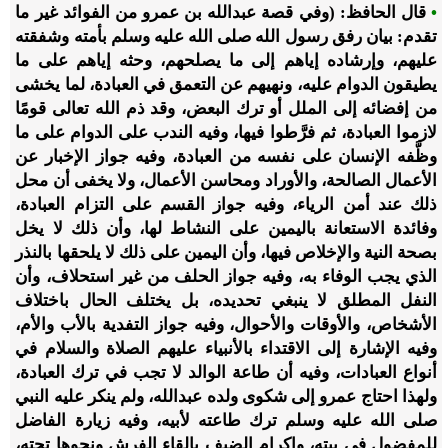
•
قال الحافظ: (وفي قصة عبدالله بن عمرو من الفوائد غير ما
تقدم: بيان رفق رسول الله صلى الله عليه وسلم بأمته وشفقته
عليهم، وإرشاده إياهم إلى ما يصلحهم، وحثه إياهم على ما
يطيقون الدوام عليه، ونهيهم عن التعمق في العبادة، لما يخشى
من إفضائه إلى الملل أو ترك البعض، وقد ذم الله تعالى قومًا
لازموا العبادة، ثم فرَّطوا فيها، وفيه الندب على الدوام على ما
وظَّفه الإنسان على نفسه من العبادة، وفيه جواز الإخبار عن
الأعمال الصالحة، والأوراد ومحاسن الأعمال، ولا يخفى أن محل
ذلك عند أمن الرياء، وفيه جواز القسم على التزام العبادة،
وفائدة الاستعانة باليمين على النشاط لها، وأن ذلك لا يخل
بصحة النية والإخلاص فيها، وأن اليمين على ذلك لا يلحقها بالنذر
الذي يجب الوفاء به، وفيه جواز الحلف من غير استحلاف، وأن
النفل المطلق لا ينبغي تحديده، بل يختلف الحال باختلاف
الأشخاص، والأوقات والأحوال، وفيه جواز التفدية بالأب والأم،
وفيه الإشارة إلى الاقتداء بالأنبياء عليهم الصلاة والسلام في
أنواع العبادات، وفيه أن طاعة الوالد لا تجب في ترك العبادة،
ولهذا احتاج عمرو إلى شكوى ولده عبدالله، ولم ينكر عليه النبي
صلى الله عليه وسلم ترك طاعته لأبيه، وفيه زيارة الفاضل
للمفضول في بيته، وإكرام الضيف بإلقاء الفرش ونحوها تحته،