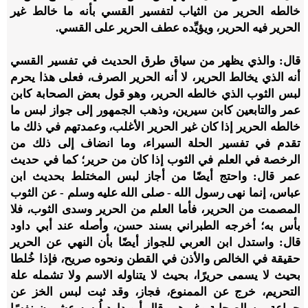
خالطه الحرير من الثياب لتفسير القسي بأنه ما خالط غير
الحرير فيه الحرير، ويؤيِّده عطف الحرير على القسي.
قال: والذي يظهر من سياق طرق الحديث في تفسير القسي
أنه الذي يخالط الحرير، لا أنه الحرير الصرف، فعلى هذا يحرم
لبس الثوب الذي خالطه الحرير، وهو قول بعض الصحابة كابن
عمر والتابعين كابن سيرين، وذهب الجمهور إلى جواز لبس ما
خالطه الحرير إذا كان غير الحرير الأغلب، وعمدتهم في ذلك ما
تقدم في تفسير الحلة السيراء، وما انضاف إلى ذلك من
الرخصة في العلم في الثوب إذا كان من حرير؛ كما في حديث
عمر قال: واحتج أيضًا من أجاز لبس المختلط بحديث ابن
عباس، إنما نهى رسول الله - صلى الله عليه وسلم - عن الثوب
المصمت من الحرير، فأما العلم من الحرير وسدى الثوب، فلا
بأس به؛ أخرجه الطبراني بسند حسن، وأصله عند أبي داود
قال: واستدل ابن العربي للجواز أيضًا بأن النهي عن الحرير
حقيقة في الخالص والأذن في القطن ونحوه صريح، فإذا خُلطا
بحيث لا يسمى حريرًا، بحيث لا يتناوله الاسم ولا تشمله علة
التحريم، خرج عن الممنوع، فجاز، وقد ثبت لبس الخز عن