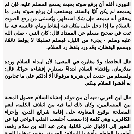
النووي: أقله أن يرفع صوته بحيث يسمع المسلم عليه، فإن لم
يسمعه لم يكن آتيًا بالسنة، ويستحب أن يرفع صوته بقدر ما
يتحقق أنه سمعه، فإن شك استظهر، ويُستثنى من رفع الصوت
بالسلام ما إذا دخل على مكان فيه إيقاظ ونيام، فالسنة فيه ما
ثبت في صحيح مسلم عن المقداد قال: كان النبي - صلى الله
عليه وسلم - يجيء من الليل، فيسلم تسليمًا لا يوقظ نائمًا،
ويسمع اليقظان، وقد ورد بلفظ رد السلام.
قال الحافظ: ولا مغايرة في المعنى؛ لأن ابتداء السلام ورده
متلازمان، وإفشاء السلام ابتداءً يستلزم إفشاءه جوابًا، قال:
ولمسلم من حديث أبي هريرة مرفوعًا ألا أدلكم على ما تحابون
به أفشوا السلام بينكم.
قال ابن العربي: فيه أن من فوائد إفشاء السلام حصول المحبة
بين المتسالمين، وكان ذلك لما فيه من ائتلاف الكلمة، لتعم
المصلحة بوقوع المعاونة على إقامة شرائع الدين، وإخزاء
الكافرين، وهي كلمة إذا سمعت أخلصت القلب الواعي لها عن
النفور إلى الإقبال على قائلها، وعن عبد الله بن سلام رفعه:
أطعموا الطعام وأفشوا السلام؛ الحديث، وفيه: تدخلوا الجنة