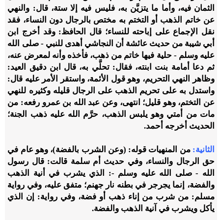
الثمان فيه، وأما ما يتزيَّن به، فليس فيه إلا ستة، قال: والنهي
عن خاتم الذهب أو التختم به مختص بالرجال دون النساء، فقد
نقل الإجماع على إباحته للنساء؛ قال الحافظ: وقد أخرج ابن
أبي شيبة من حديث عائشة أن النجاشي أهدى للنبي - صلى الله
عليه وسلم - حلية فيها خاتم من ذهب، فأخذه وأنه لمعرض عنه،
ثم دعا أمامة بنت ابنته، فقال: تحلَّي به، قال ابن دقيق العيد:
وظاهر النهي التحريم، وهو قول الأئمة، واستقر الأمر عليه قال:
واستدل به على تحريم الذهب على الرجال قليله وكثيره للنهي
عن التختم، وهو قليل؛ انتهى، وعن عبد الله بن عمرو رفعه: من
مات من أمتي وهو يلبس الذهب، حرَّم الله عليه ذهب الجنة؛
الحديث أخرجه أحمد.
الثانية:
من المنهيات قوله: (وعن الشرب بالفضة)، وهو عام في
حق الرجال والنساء، وفي حديث أم سلمة قالت: قال رسول
الله - صلى الله عليه وسلم -: الذي يشرب في أنية الذهب
والفضة، إنما يجرجر في بطنه نار جهنم؛ متفق عليه، وفي رواية
مسلم: من شرب من إناء ذهب أو فضة، وفي رواية: إن الذي
يأكل ويشرب في آنية الذهب والفضة.