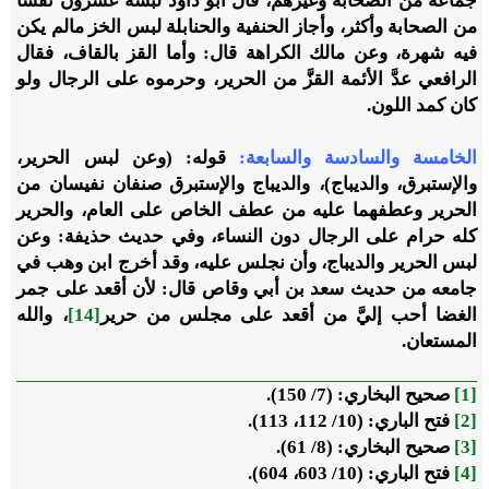
جماعة من الصحابة وغيرهم، قال أبو داود لُبسه عشرون نفسًا
من الصحابة وأكثر، وأجاز الحنفية والحنابلة لبس الخز مالم يكن
فيه شهرة، وعن مالك الكراهة قال: وأما القز بالقاف، فقال
الرافعي عدَّ الأئمة القزَّ من الحرير، وحرموه على الرجال ولو
كان كمد اللون.
الخامسة والسادسة والسابعة:
قوله: (وعن لبس الحرير،
والإستبرق، والديباج)، والديباج والإستبرق صنفان نفيسان من
الحرير وعطفهما عليه من عطف الخاص على العام، والحرير
كله حرام على الرجال دون النساء، وفي حديث حذيفة: وعن
لبس الحرير والديباج، وأن نجلس عليه، وقد أخرج ابن وهب في
جامعه من حديث سعد بن أبي وقاص قال: لأن أقعد على جمر
الغضا أحب إليَّ من أقعد على مجلس من حرير
[14]
، والله
المستعان.
[1]
صحيح البخاري: (7/ 150).
[2]
فتح الباري: (10/ 112، 113).
[3]
صحيح البخاري: (8/ 61).
[4]
فتح الباري: (10/ 603، 604).