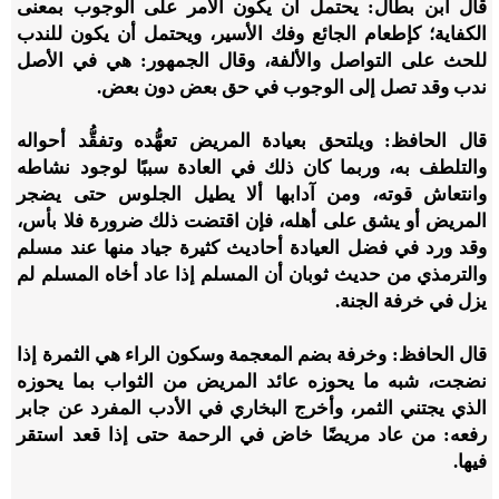
قال ابن بطال: يحتمل أن يكون الأمر على الوجوب بمعنى
الكفاية؛ كإطعام الجائع وفك الأسير، ويحتمل أن يكون للندب
للحث على التواصل والألفة، وقال الجمهور: هي في الأصل
ندب وقد تصل إلى الوجوب في حق بعض دون بعض.
قال الحافظ: ويلتحق بعيادة المريض تعهُّده وتفقُّد أحواله
والتلطف به، وربما كان ذلك في العادة سببًا لوجود نشاطه
وانتعاش قوته، ومن آدابها ألا يطيل الجلوس حتى يضجر
المريض أو يشق على أهله، فإن اقتضت ذلك ضرورة فلا بأس،
وقد ورد في فضل العيادة أحاديث كثيرة جياد منها عند مسلم
والترمذي من حديث ثوبان أن المسلم إذا عاد أخاه المسلم لم
يزل في خرفة الجنة.
قال الحافظ: وخرفة بضم المعجمة وسكون الراء هي الثمرة إذا
نضجت، شبه ما يحوزه عائد المريض من الثواب بما يحوزه
الذي يجتني الثمر، وأخرج البخاري في الأدب المفرد عن جابر
رفعه: من عاد مريضًا خاض في الرحمة حتى إذا قعد استقر
فيها.