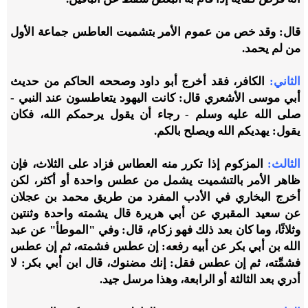
قال: وقد خص من عموم الأمر بتشميت العاطس جماعة الأول
من لم يحمد.
الثاني:
الكافر، فقد أخرج أبو داود وصححه الحاكم من حديث
أبي موسى الأشعري قال: كانت اليهود يتعاطسون عند النبي -
صلى الله عليه وسلم - رجاء أن يقول يرحمكم الله، فكان
يقول: يهديكم الله ويصلح بالكم.
الثالث:
المزكوم إذا تكرر منه العطاس فزاد على الثلاث، فإن
ظاهر الأمر بالتشميت يشمل من عطس واحدة أو أكثر، لكن
أخرج البخاري في الأدب المفرد من طريق محمد بن عجلان
عن سعيد المقبري عن أبي هريرة قال يشمته واحدة وثنتين
وثلاثًا، وما كان بعد ذلك فهو زكام، قال: وفي "الموطأ" عن عبد
الله بن أبي بكر عن أبيه رفعه: إن عطس فشمته، ثم إن عطس
فشمِّته، ثم إن عطس فقل: إنك مضنوك، قال ابن أبي بكر: لا
أدري بعد الثالثة أو الرابعة، وهذا مرسل جيد.