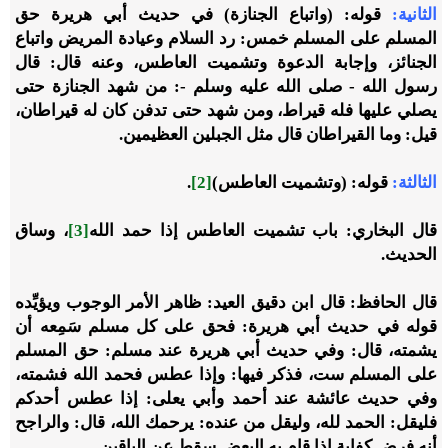
الثانية:
قوله: (واتباع الجنازة) في حديث أبي هريرة حق
المسلم على المسلم خمس: رد السلام وعيادة المريض واتباع
الجنائز، وإجابة الدعوة وتشميت العاطس، وعنه قال: قال
رسول الله - صلى الله عليه وسلم -: من شهد الجنازة حتى
يصلي عليها فله قيراط، ومن شهد حتى تدفن كان له قيراطان،
قيل: وما القيراطان قال مثل الجبلين العظيمين.
الثالثة:
قوله: (وتشميت العاطس)
[2]
.
قال البخاري: باب تشميت العاطس إذا حمد الله
[3]
، وساق
الحديث.
قال الحافظ: قال ابن دقيق العيد: ظاهر الأمر الوجوب ويؤيِّده
قوله في حديث أبي هريرة: فحق على كل مسلم سَمِعه أن
يشمته، قال: وفي حديث أبي هريرة عند مسلم: حق المسلم
على المسلم ست، فذكر فيها: وإذا عطس فحمد الله فشمته،
وفي حديث عائشة عند أحمد وأبي يعلى: إذا عطس أحدكم
فليقل: الحمد لله، وليقل من عنده: يرحمك الله، قال: والراجح
أنه فرض كفاية إذا قام به البعض سقط عن الباقين.