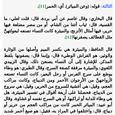
الثالثة:
قوله: (وعن المياثر). أي: الحمر
[11]
.
قال البخاري: وقال عاصم عن أبي بردة، قال: قلت لعلي: ما
القسية، قال: ثياب أتتنا من الشام، أو من مصر مضلعة فيها
حرير، فيها أمثال الأترنج، والميثرة كانت النساء تصنعه لبعولتهنَّ
مثل القطائف يصفرنها
[12]
.
قال الحافظ: والميثرة هي بكسر الميم وأصلها من الوثارة
والوثير، هو الفراش الوطيء قال: وإنما قال: يصفونها بلفظ
المذكر، للإشارة إلى أن النساء يصنعنَ ذلك، وقال الزبيدي
اللغوي: والميثرة مرفقة كصفة السرج، وقال الطبري: هو وطاء
يوضَع على سرج الفرس أو رحل البعير، كانت النساء تصنعه
لأزواجهنَّ من الأرجوان الأحمر ومن الديباج، وكانت مراكب
العجم، وقيل: هي أغشية للسروج من الحرير، وقيل: هي سروج
من الديباج، فحصلنا على أربعة أقوال في تفسير الميثرة، هل
هي وطاء للدابة أو لراكبها، أو هي السرج نفسه أو غشاوة، وقال
أبو عبيد: المياثر الحمر كانت من مراكب العجم من حرير أو
ديباج، قال: واختلفوا في المراد به، فقيل: هو صبغ أحمر شديد