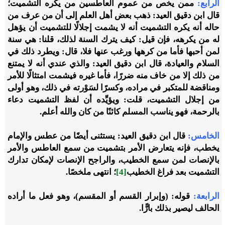
الرابع:
ممن يخص من عموم العاطسين من يكره التشميت؛
قال ابن دقيق العيد: ذهب بعض أهل العلم إلى أن من عرف من
حاله أنه يكره التشميت أنه لا يشمت إجلالًا للتشميت أن يؤهل
له من يكرهه، فإن قيل: كيف يترك السنة لذلك، قلنا: هي سنة
لمن أحبها فأما من كرهها ورغب عنها فلا، قال: ويطرد ذلك في
السلام والعيادة، قال ابن دقيق العيد: والذي عندي أنه لا يمتنع
من ذلك إلا من خاف منه ضررًا، فأما غيره فيشمت امتثالًا للأمر
ومناقضة للمتكبر في مراده، وكسرًا لسَوْرته في ذلك، وهو أولى
من إجلال التشميت، قلت: ويؤيِّده أن لفظ التشميت دعاء
بالرحمة، فهو يناسب المسلم كائنًا من كان والله أعلم.
الخامس:
قال ابن دقيق العيد: يستثنى أيضًا من عطس والإمام
يخطب، فإنه يتعارض الأمر بتشميت من سمع العاطس والأمر
بالإنصات لمن سمع الخطيب، والراجح الإنصات لإمكان تدارك
التشميت بعد فراغ الخطيب
[4]
؛ انتهى ملخصًا.
الرابعة:
قوله: (وإبرار القسم أو المقسم)، وهو فعل ما أراده
الحالف ليصير بذلك بارًّا.