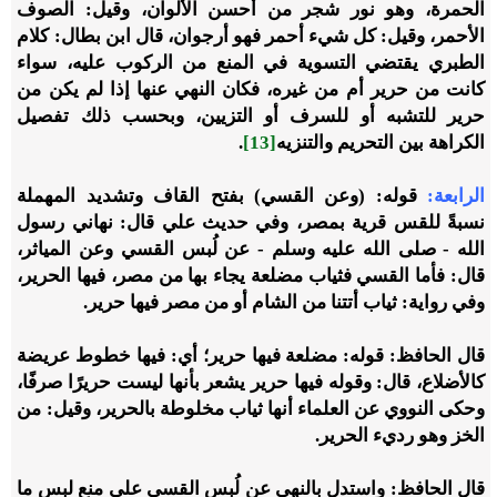
الحمرة، وهو نور شجر من أحسن الألوان، وقيل: الصوف
الأحمر، وقيل: كل شيء أحمر فهو أرجوان، قال ابن بطال: كلام
الطبري يقتضي التسوية في المنع من الركوب عليه، سواء
كانت من حرير أم من غيره، فكان النهي عنها إذا لم يكن من
حرير للتشبه أو للسرف أو التزيين، وبحسب ذلك تفصيل
الكراهة بين التحريم والتنزيه
[13]
.
الرابعة:
قوله: (وعن القسي) بفتح القاف وتشديد المهملة
نسبةً للقس قرية بمصر، وفي حديث علي قال: نهاني رسول
الله - صلى الله عليه وسلم - عن لُبس القسي وعن المياثر،
قال: فأما القسي فثياب مضلعة يجاء بها من مصر، فيها الحرير،
وفي رواية: ثياب أتتنا من الشام أو من مصر فيها حرير.
قال الحافظ: قوله: مضلعة فيها حرير؛ أي: فيها خطوط عريضة
كالأضلاع، قال: وقوله فيها حرير يشعر بأنها ليست حريرًا صرفًا،
وحكى النووي عن العلماء أنها ثياب مخلوطة بالحرير، وقيل: من
الخز وهو رديء الحرير.
قال الحافظ: واستدل بالنهي عن لُبس القسي على منع لبس ما