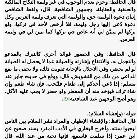
قال الحافظ: وجزم بعدم الوجوب في غير وليمة النكاح المالكية
والحنفية والحنابلة، وجمهور الشافعية، قال: ولفظ الشافعي
إتيان دعوة الوليمة حق، والوليمة التي تعرف وليمة العرس وكل
دعوة دُعي إليها رجل وليمة، فلا أرخص لأحد في تركها، ولو
تركها لم يتبيَّن لي أنه عاص في تركها كما تبين لي في وليمة
العرس.
قال الحافظ: وفي الحضور فوائد أخرى كالتبرك بالمدعو
والتجمل به، والانتفاع بإشارته والصيانة عما لا يحصل له الصيانة
لو لم يحضر، وفي الاخلال بالإجابة تفويت ذلك، ولا يخفى ما يقع
للداعي من ذلك من التشويش، قال: ووقع في حديث جابر عند
مسلم: إذا دُعي أحدكم إلى طعام فليُجب، فإن شاء طعم وإن
شاء ترك، فيؤخذ منه أن المفطر ولو حضر لا يجب عليه الأكل،
وهو أصح الوجهين عند الشافعية
[9]
.
قوله: (وإفشاء السلام).
قال الحافظ: والإفشاء الإظهار، والمراد نشر السلام بين الناس
ليحيوا سنته، وأخرج البخاري في الأدب المفرد بسند صحيح عن
ابن عمر: إذا سلمت فاسمع، فإنها تحية من عند الله، قال