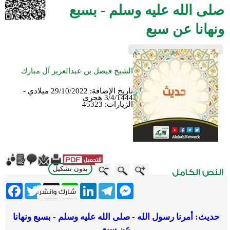
صلى الله عليه وسلم - بسبع
ونهانا عن سبع
الشيخ فيصل بن عبدالعزيز آل مبارك
تاريخ الإضافة:
29/10/2022 ميلادي -
3/4/1444 هجري
الزيارات:
45323
بدون تشكيل
ebook
Twitter
WhatsApp
X
LinkedIn
Telegram
Messenger
حديث: أمرنا رسول الله - صلى الله عليه وسلم - بسبع ونهانا
عن سبع