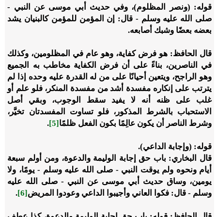
قوله: (ونصر المظلوم)، وفي حديث أبي موسى عن النبي -
صلى الله عليه وسلم - قال: إن المؤمن للمؤمن كالبنيان يشد
بعضه بعضًا وشبك أصابعه.
قال الحافظ: هو فرض كفاية، وهو عام في المظلومين، وكذلك
في الناصرين، بناءً على أن فرض الكفاية مخاطب به الجميع
وهو الراجح، ويتعين أحيانًا على من له القدرة عليه وحده إذا لم
يترتب على إنكاره مفسدة أشد من مفسدة المنكر، فلو علم أو
غلب على ظنه أنه لا يفيد سقط الوجوب، وبقي أصل
الاستحباب بالشرط المذكور، فلو تساوت المفسدتان تخيَّر،
وشرط الناصر أن يكون عالِمًا بكون الفعل ظلمًا
[5]
.
قوله: (وإجابة الداعي).
قال البخاري: باب حق إجابة الوليمة والدعوة، ومن أولم سبعة
أيام ونحوه ولم يوقت النبي - صلى الله عليه وسلم - يومًا، ولا
يومين، وساق حديث أبي موسى عن النبي - صلى الله عليه
وسلم - قال: فكوا العاني وأجيبوا الداعي وعودوا المريض
[6]
.
قال الحافظ: قوله: باب حق إجابة الوليمة والدعوة، كذا عطف