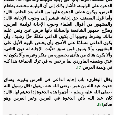
الدعوة على الوليمة، فأشار بذلك إلى أن الوليمة مختصة بطعام
العرس، ويكون عطف الدعوة عليها من العام بعد الخاص، قال:
وأما قول المصنف حق إجابة، فيشير إلى وجوب الإجابة، قال:
والمشهور من أقوال العلماء وجوب الإجابة لوليمة العرس،
وصرَّح جمهور الشافعية والحنابلة بأنها فرض عين ونص عليه
مالك، وشرط وجوبها أن يكون الداعي مكلفًا حرًّا رشيدًا، وأن
يكون الداعي مسلمًا على الأصح، وأن يختص باليوم الأول على
المشهور، وألا يسبق فمن سبق تعيَّنت الإجابة له دون الثاني،
وألا يكون هناك من يتأذى بحضوره من منكر وغيره، وألا يكون له
عذرٌ، وضبطه الماوردي بما يرخص به في ترك الجماعة هذا كله
في وليمة العرس
[7]
.
وقال البخاري: باب إجابة الداعي في العرس وغيره، وساق
حديث عبد الله بن عمر - رضي الله عنه - يقول: قال رسول الله
- صلى الله عليه وسلم -: أجيبوا هذه الدعوة إذا دعيتم لها، قال:
كان عبد الله يأتي الدعوة في العرس وغير العرس وهو
صائم
[8]
.