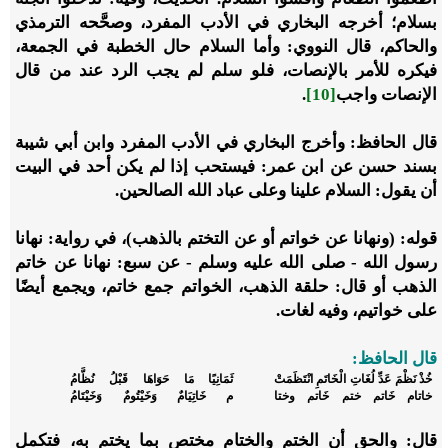
بسلام؛ أخرجه البخاري في الأدب المفرد، وصحَّحه الترمذي
والحاكم، قال النووي: وأما السلام حال الخطبة في الجمعة،
فيكره للأمر بالإنصات، فلو سلم لم يجب الرد عند من قال
الإنصات واجب
[10]
.
قال الحافظ: وأخرج البخاري في الأدب المفرد وابن أبي شيبة
بسند حسن عن ابن عمر: فيستحب إذا لم يكن أحد في البيت
أن يقول: السلام علينا وعلى عباد الله الصالحين.
قوله: (ونهانا عن خواتم أو عن التختم بالذهب)، في رواية: نهانا
رسول الله - صلى الله عليه وسلم - عن سبع: نهانا عن خاتم
الذهب أو قال: حلقة الذهب، الخواتم جمع خاتم، ويجمع أيضًا
على خواتيم، وفيه لغات.
قال الحافظ:
خُذْ نَظْمَ عَدِّ لُغَاتِ الْخَاتَمِ انْتَظَمَتْ
ثَمَانِيًا مَا حَوَاهَا قَبْلُ نُظَّامُ
خاتام خَاتم ختم خَاتم وختا
م خَاتِيَامٌ وَخَيْتُومٌ وَخَيْتَامُ
قال: والحق أن الختم والختام مختص بما يختم به، فتكمل