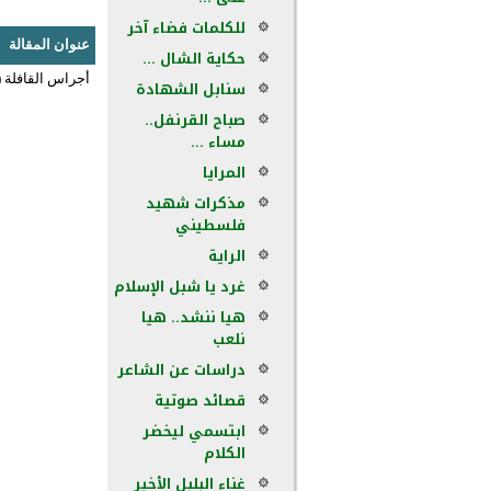
للكلمات فضاء آخر
عنوان المقالة
حكاية الشال ...
أجراس القافلة 
سنابل الشهادة
صباح القرنفل..
مساء ...
المرايا
مذكرات شهيد
فلسطيني
الراية
غرد يا شبل الإسلام
هيا ننشد.. هيا
نلعب
دراسات عن الشاعر
قصائد صوتية
ابتسمي ليخضر
الكلام
غناء البلبل الأخير