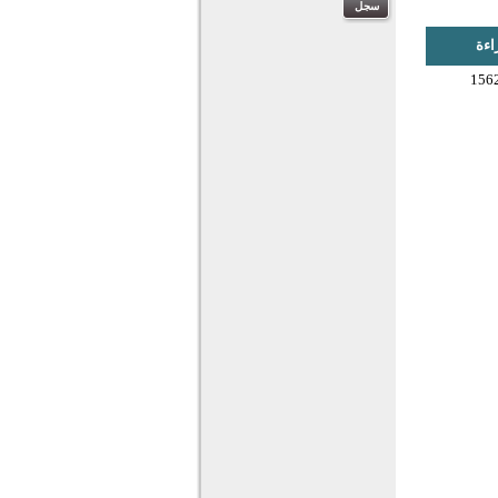
اءة
156