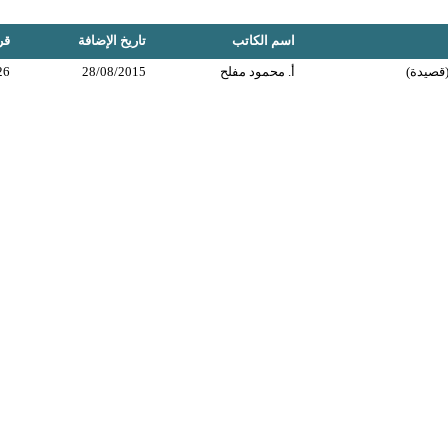
اسم الكاتب
تاريخ الإضافة
قر
(قصيدة)
أ. محمود مفلح
28/08/2015
26