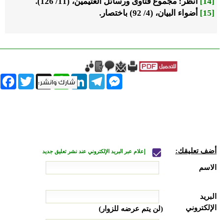
[14]
انظر: مجموع فتاوى ورسائل العثيمين، (11/ 126).
[15]
أضواء البيان، (4/ 92) باختصار.
book
Twitter
WhatsApp
X
LinkedIn
Telegram
Messenger
أضف تعليقك:
إعلام عبر البريد الإلكتروني عند نشر تعليق جديد
الاسم
البريد
الإلكتروني
(لن يتم عرضه للزوار)