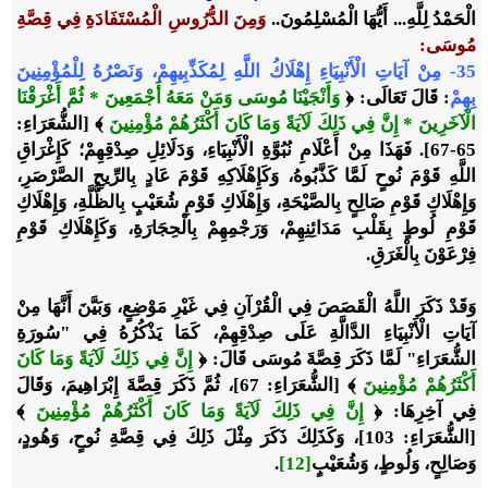
الْحَمْدُ لِلَّهِ... أَيُّهَا الْمُسْلِمُونَ..
وَمِنَ الدُّرُوسِ الْمُسْتَفَادَةِ فِي قِصَّةِ
مُوسَى
:
35-
مِنْ آيَاتِ الْأَنْبِيَاءِ إِهْلَاكُ اللَّهِ لِمُكَذِّبِيهِمْ، وَنَصْرُهُ لِلْمُؤْمِنِينَ
بِهِمْ
: قَالَ تَعَالَى: ﴿
وَأَنْجَيْنَا مُوسَى وَمَنْ مَعَهُ أَجْمَعِينَ * ثُمَّ أَغْرَقْنَا
الْآخَرِينَ * إِنَّ فِي ذَلِكَ لَآيَةً وَمَا كَانَ أَكْثَرُهُمْ مُؤْمِنِينَ
﴾ [الشُّعَرَاءِ:
65-67]. فَهَذَا مِنْ أَعْلَامِ نُبُوَّةِ الْأَنْبِيَاءِ، وَدَلَائِلِ صِدْقِهِمْ؛ كَإِغْرَاقِ
اللَّهِ قَوْمَ نُوحٍ لَمَّا كَذَّبُوهُ، وَكَإِهْلَاكِهِ قَوْمَ عَادٍ بِالرِّيحِ الصَّرْصَرِ،
وَإِهْلَاكِ قَوْمِ صَالِحٍ بِالصَّيْحَةِ، وَإِهْلَاكِ قَوْمِ شُعَيْبٍ بِالظُّلَّةِ، وَإِهْلَاكِ
قَوْمِ لُوطٍ بِقَلْبِ مَدَائِنِهِمْ، وَرَجْمِهِمْ بِالْحِجَارَةِ، وَكَإِهْلَاكِ قَوْمِ
فِرْعَوْنَ بِالْغَرَقِ.
وَقَدْ ذَكَرَ اللَّهُ الْقَصَصَ فِي الْقُرْآنِ فِي غَيْرِ مَوْضِعٍ، وَبَيَّنَ أَنَّهَا مِنْ
آيَاتِ الْأَنْبِيَاءِ الدَّالَّةِ عَلَى صِدْقِهِمْ، كَمَا يَذْكُرُهُ فِي "سُورَةِ
الشُّعَرَاءِ" لَمَّا ذَكَرَ قِصَّةَ مُوسَى قَالَ: ﴿
إِنَّ فِي ذَلِكَ لَآيَةً وَمَا كَانَ
أَكْثَرُهُمْ مُؤْمِنِينَ
﴾ [الشُّعَرَاءِ: 67]، ثُمَّ ذَكَرَ قِصَّةَ إِبْرَاهِيمَ، وَقَالَ
فِي آخِرِهَا: ﴿
إِنَّ فِي ذَلِكَ لَآيَةً وَمَا كَانَ أَكْثَرُهُمْ مُؤْمِنِينَ
﴾
[الشُّعَرَاءِ: 103]، وَكَذَلِكَ ذَكَرَ مِثْلَ ذَلِكَ فِي قِصَّةِ نُوحٍ، وَهُودٍ،
وَصَالِحٍ، وَلُوطٍ، وَشُعَيْبٍ
[12]
.