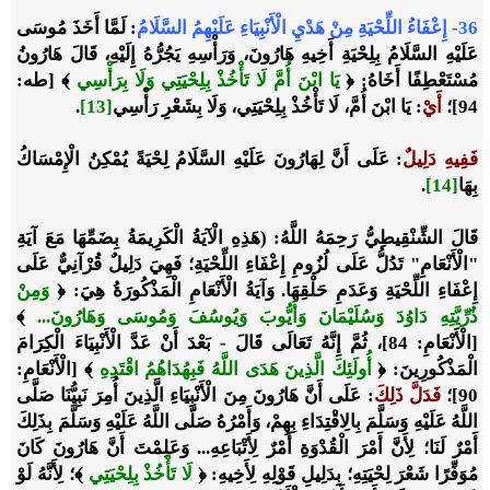
36- إِعْفَاءُ اللِّحْيَةِ مِنْ هَدْيِ الْأَنْبِيَاءِ عَلَيْهِمُ السَّلَامُ
: لَمَّا أَخَذَ مُوسَى
عَلَيْهِ السَّلَامُ بِلِحْيَةِ أَخِيهِ هَارُونَ، وَرَأْسِهِ يَجُرُّهُ إِلَيْهِ، قَالَ هَارُونُ
مُسْتَعْطِفًا أَخَاهُ: ﴿
يَا ابْنَ أُمَّ لَا تَأْخُذْ بِلِحْيَتِي وَلَا بِرَأْسِي
﴾ [طه:
94]؛
أَيْ
: يَا ابْنَ أُمَّ، لَا تَأْخُذْ بِلِحْيَتِي، وَلَا بِشَعْرِ رَأْسِي
[13]
.
فَفِيهِ دَلِيلٌ
: عَلَى أَنَّ لِهَارُونَ عَلَيْهِ السَّلَامُ لِحْيَةً يُمْكِنُ الْإِمْسَاكُ
بِهَا
[14]
.
قَالَ الشِّنْقِيطِيُّ رَحِمَهُ اللَّهُ: (هَذِهِ الْآيَةُ الْكَرِيمَةُ بِضَمِّهَا مَعَ آيَةِ
"الْأَنْعَامِ" تَدُلُّ عَلَى لُزُومِ إِعْفَاءِ اللِّحْيَةِ؛ فَهِيَ دَلِيلٌ قُرْآنِيٌّ عَلَى
إِعْفَاءِ اللِّحْيَةِ وَعَدَمِ حَلْقِهَا. وَآيَةُ الْأَنْعَامِ الْمَذْكُورَةُ هِيَ: ﴿
وَمِنْ
ذُرِّيَّتِهِ دَاوُدَ وَسُلَيْمَانَ وَأَيُّوبَ وَيُوسُفَ وَمُوسَى وَهَارُونَ...
﴾
[الْأَنْعَامِ: 84]، ثُمَّ إِنَّهُ تَعَالَى قَالَ - بَعْدَ أَنْ عَدَّ الْأَنْبِيَاءَ الْكِرَامَ
الْمَذْكُورِينَ: ﴿
أُولَئِكَ الَّذِينَ هَدَى اللَّهُ فَبِهُدَاهُمُ اقْتَدِهِ
﴾ [الْأَنْعَامِ:
90]؛
فَدَلَّ ذَلِكَ
: عَلَى أَنَّ هَارُونَ مِنَ الْأَنْبِيَاءِ الَّذِينَ أُمِرَ نَبِيُّنَا صَلَّى
اللَّهُ عَلَيْهِ وَسَلَّمَ بِالِاقْتِدَاءِ بِهِمْ، وَأَمْرُهُ صَلَّى اللَّهُ عَلَيْهِ وَسَلَّمَ بِذَلِكَ
أَمْرٌ لَنَا؛ لِأَنَّ أَمْرَ الْقُدْوَةِ أَمْرٌ لِأَتْبَاعِهِ... وَعَلِمْتَ أَنَّ هَارُونَ كَانَ
مُوَفِّرًا شَعْرَ لِحْيَتِهِ؛ بِدَلِيلِ قَوْلِهِ لِأَخِيهِ: ﴿
لَا تَأْخُذْ بِلِحْيَتِي
﴾؛ لِأَنَّهُ لَوْ