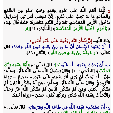
ج-
كُلَّمَا أَنْعَمَ اللَّهُ عَلَى عَبْدِهِ بِنِعْمَةٍ وَجَبَ عَلَيْهِ مِنَ السَّمْعِ
وَالطَّاعَةِ مَا لَمْ يَجِبْ عَلَى غَيْرِهِ؛ لِأَنَّ مُوسَى أَمَرَ بَنِي إِسْرَائِيلَ
بِدُخُولِ الْأَرْضِ الْمُقَدَّسَةِ، بَعْدَ ذِكْرِ النِّعَمِ مُبَاشَرَةً؛ حَيْثُ قَالَ لَهُمْ:
﴿
يَا قَوْمِ ادْخُلُوا الْأَرْضَ الْمُقَدَّسَةَ
﴾ [الْمَائِدَةِ: 21]
[4]
.
عِبَادَ اللَّهِ...
إِنَّ شُكْرَ النِّعَمِ يَقُومُ عَلَى ثَلَاثَةِ أُصُولٍ
:
أ- أَنْ يَعْتَقِدَ الْإِنْسَانُ أَنَّ مَا بِهِ مِنْ نِعْمَةٍ فَمِنَ اللَّهِ وَحْدَهُ
:
قَالَ
تَعَالَى: ﴿
وَمَا بِكُمْ مِنْ نِعْمَةٍ فَمِنَ اللَّهِ
﴾ [النَّحْلِ: 53].
ب- أَنْ يُحَدِّثَ بِنِعْمَةِ اللَّهِ عَلَيْهِ
[5]
:
قَالَ تَعَالَى: ﴿
وَأَمَّا بِنِعْمَةِ رَبِّكَ
فَحَدِّثْ
﴾ [الضُّحَى: 11]. وَقَالَ رَسُولُ اللَّهِ صَلَّى اللَّهُ عَلَيْهِ وَسَلَّمَ:
«
إِنَّ اللَّهَ يُحِبَّ أَنْ يُرَى أَثَرُ نِعْمَتِهِ عَلَى عَبْدِهِ
» صَحِيحٌ – رَوَاهُ
التِّرْمِذِيُّ، وَقَالَ صَلَّى اللَّهُ عَلَيْهِ وَسَلَّمَ: «
مَنْ لَمْ يَشْكُرِ الْقَلِيلَ لَمْ
يَشْكُرِ الْكَثِيرَ، وَمَنْ لَمْ يَشْكُرِ النَّاسَ لَمْ يَشْكُرِ اللَّهَ عَزَّ وَجَلَّ،
وَالتَّحَدُّثُ بِنِعْمَةِ اللَّهِ شُكْرٌ، وَتَرْكُهَا كُفْرٌ
» حَسَنٌ – رَوَاهُ أَحْمَدُ.
ج- أَنْ يَسْتَخْدِمَ نِعْمَةَ اللَّهِ فِي طَاعَةِ اللَّهِ وَمَرْضَاتِهِ:
قَالَ تَعَالَى: ﴿