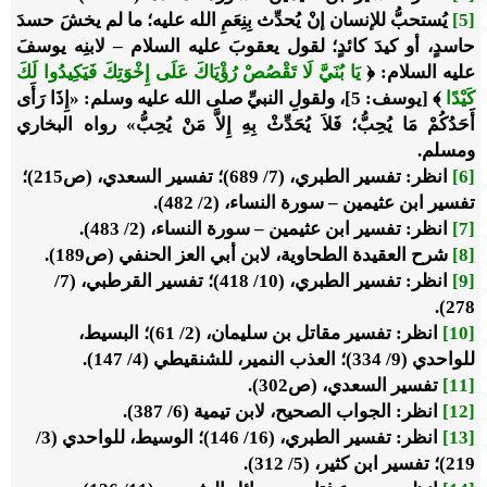
[5]
يُستحبُّ للإنسان إنْ يُحدِّث بِنِعَمِ الله عليه؛ ما لم يخشَ حسدَ
حاسدٍ، أو كيدَ كائدٍ؛ لقول يعقوبَ عليه السلام – لابنِه يوسفَ
عليه السلام: ﴿
يَا بُنَيَّ لَا تَقْصُصْ رُؤْيَاكَ عَلَى إِخْوَتِكَ فَيَكِيدُوا لَكَ
كَيْدًا
﴾ [يوسف: 5]، ولقولِ النبيِّ صلى الله عليه وسلم: «
إِذَا رَأَى
أَحَدُكُمْ مَا يُحِبُّ؛ فَلاَ يُحَدِّثْ بِهِ إِلاَّ مَنْ يُحِبُّ
» رواه البخاري
ومسلم.
[6]
انظر: تفسير الطبري، (7/ 689)؛ تفسير السعدي، (ص215)؛
تفسير ابن عثيمين – سورة النساء، (2/ 482).
[7]
انظر: تفسير ابن عثيمين – سورة النساء، (2/ 483).
[8]
شرح العقيدة الطحاوية، لابن أبي العز الحنفي (ص189).
[9]
انظر: تفسير الطبري، (10/ 418)؛ تفسير القرطبي، (7/
278).
[10]
انظر: تفسير مقاتل بن سليمان، (2/ 61)؛ البسيط،
للواحدي (9/ 334)؛ العذب النمير، للشنقيطي (4/ 147).
[11]
تفسير السعدي، (ص302).
[12]
انظر: الجواب الصحيح، لابن تيمية (6/ 387).
[13]
انظر: تفسير الطبري، (16/ 146)؛ الوسيط، للواحدي (3/
219)؛ تفسير ابن كثير، (5/ 312).