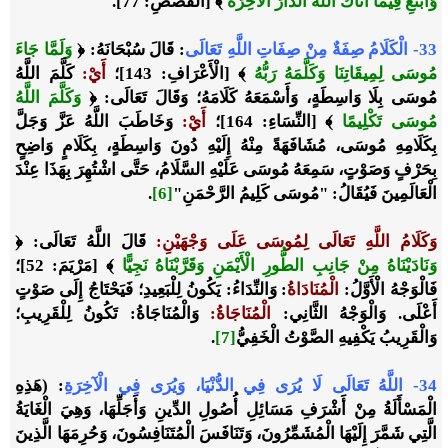
وَابْتَغِ فِيمَا آتَاكَ اللَّهُ الدَّارَ الْآخِرَةَ
﴾ [الْقَصَصِ: 77].
33- الْكَلَامُ صِفَةٌ مِنْ صِفَاتِ اللَّهِ تَعَالَى
: قَالَ سُبْحَانَهُ: ﴿
وَلَمَّا جَاءَ
مُوسَى لِمِيقَاتِنَا وَكَلَّمَهُ رَبُّهُ
﴾ [الْأَعْرَافِ: 143]؛
أَيْ
:
كَلَّمَ اللَّهُ
مُوسَى بِلَا وَاسِطَةٍ، وَأَسْمَعَهُ كَلَامَهُ؛ وَقَالَ تَعَالَى: ﴿
وَكَلَّمَ اللَّهُ
مُوسَى تَكْلِيمًا
﴾ [النِّسَاءِ: 164]؛
أَيْ
:
وَخَاطَبَ اللَّهُ عَزَّ وَجَلَّ
بِكَلَامِهِ مُوسَى، مُشَافَهَةً مِنْهُ إِلَيْهِ دُونَ وَاسِطَةٍ، بِكَلَامٍ وَاضِحٍ
بِحَرْفٍ وَصَوْتٍ، سَمِعَهُ مُوسَى عَلَيْهِ السَّلَامُ، حَتَّى اشْتُهِرَ بِهَذَا عِنْدَ
الْعَالَمِينَ فَيُقَالُ: "مُوسَى كَلِيمُ الرَّحْمَنِ"
[6]
.
وَكَلَامُ اللَّهِ تَعَالَى لِمُوسَى عَلَى وَجْهَيْنِ
:
قَالَ اللَّهُ تَعَالَى: ﴿
وَنَادَيْنَاهُ مِنْ جَانِبِ الطُّورِ الْأَيْمَنِ وَقَرَّبْنَاهُ نَجِيًّا
﴾ [مَرْيَمَ: 52]؛
فَالْوَجْهُ الْأَوَّلُ:
الْمُنَادَاةُ
: وَالنِّدَاءُ: يَكُونُ لِلْبَعِيدِ؛ فَيَحْتَاجُ إِلَى صَوْتٍ
أَعْلَى. وَالْوَجْهُ الثَّانِي:
الْمُنَاجَاةُ
:
وَالْمُنَاجَاةُ: تَكُونُ لِلْقَرِيبِ؛
وَالْقَرِيبُ يَكْفِيهِ الصَّوْتُ الْخَفِيُّ
[7]
.
34- اللَّهُ تَعَالَى لَا يُرَى فِي الدُّنْيَا، وَيُرَى فِي الْآخِرَةِ
: (هَذِهِ
الْمَسْأَلَةُ مِنْ أَشْرَفِ مَسَائِلِ أُصُولِ الدِّينِ وَأَجَلِّهَا، وَهِيَ الْغَايَةُ
الَّتِي شَمَّرَ إِلَيْهَا الْمُشَمِّرُونَ، وَتَنَافَسَ الْمُتَنَافِسُونَ، وَحُرِمَهَا الَّذِينَ