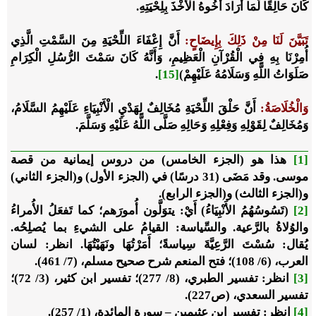
كَانَ حَالِقًا لَمَا أَرَادَ أَخُوهُ الْأَخْذَ بِلِحْيَتِهِ.
تَبَيَّنَ لَنَا مِنْ ذَلِكَ بِإِيضَاحٍ:
أَنَّ إِعْفَاءَ اللِّحْيَةِ مِنَ السَّمْتِ الَّذِي
أُمِرْنَا بِهِ فِي الْقُرْآنِ الْعَظِيمِ، وَأَنَّهُ كَانَ سَمْتَ الرُّسُلِ الْكِرَامِ
صَلَوَاتُ اللَّهِ وَسَلَامُهُ عَلَيْهِمْ)
[15]
.
وَالْخُلَاصَةُ:
أَنَّ حَلْقَ اللِّحْيَةِ مُخَالِفٌ لِهَدْيِ الْأَنْبِيَاءِ عَلَيْهِمُ السَّلَامُ،
وَمُخَالِفٌ لِقَوْلِهِ وَفِعْلِهِ وَحَالِهِ صَلَّى اللَّهُ عَلَيْهِ وَسَلَّمَ.
[1]
هذا هو
(الجزء الخامس)
من دروس إيمانية من قصة
موسى. وقد مَضَى
(31 درسًا)
في
(الجزء الأول)
و(الجزء الثاني)
و(الجزء الثالث) و(الجزء الرابع).
[2]
(
تَسُوسُهُمُ الأَنْبِيَاءُ
) أَيْ: يتوَلَّون أُمورَهم؛ كما تَفعَلُ الأُمراءُ
والوُلاةُ بالرَّعية. والسِّياسة: القيامُ على الشيءِ بما يُصلِحُه.
يُقال: سُسْتَ الرَّعِيَّةَ سِياسةً؛ أَمَرْتُهَا ونَهَيْتُهَا. انظر: لسان
العرب، (6/ 108)؛ فتح المنعم شرح صحيح مسلم، (7/ 461).
[3]
انظر: تفسير الطبري، (8/ 277)؛ تفسير ابن كثير، (3/ 72)؛
تفسير السعدي، (ص227).
[4]
انظر: تفسير ابن عثيمين – سورة المائدة، (1/ 257).