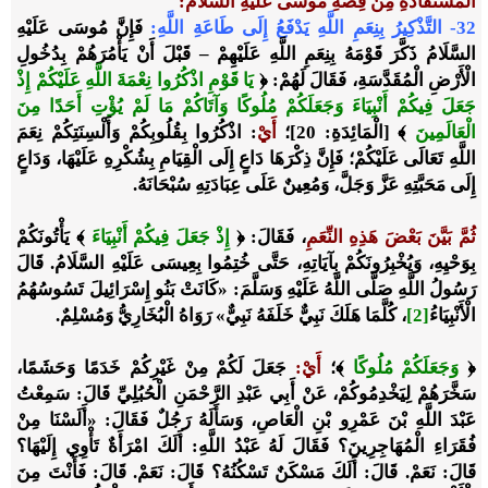
الْمُسْتَفَادَةِ مِنْ قِصَّةِ مُوسَى عَلَيْهِ السَّلَامُ
:
32- التَّذْكِيرُ بِنِعَمِ اللَّهِ يَدْفَعُ إِلَى طَاعَةِ اللَّهِ:
فَإِنَّ مُوسَى عَلَيْهِ
السَّلَامُ ذَكَّرَ قَوْمَهُ بِنِعَمِ اللَّهِ عَلَيْهِمْ – قَبْلَ أَنْ يَأْمُرَهُمْ بِدُخُولِ
الْأَرْضِ الْمُقَدَّسَةِ، فَقَالَ لَهُمْ: ﴿
يَا قَوْمِ اذْكُرُوا نِعْمَةَ اللَّهِ عَلَيْكُمْ إِذْ
جَعَلَ فِيكُمْ أَنْبِيَاءَ وَجَعَلَكُمْ مُلُوكًا وَآتَاكُمْ مَا لَمْ يُؤْتِ أَحَدًا مِنَ
الْعَالَمِينَ
﴾ [الْمَائِدَةِ: 20]؛
أَيْ
: اذْكُرُوا بِقُلُوبِكُمْ وَأَلْسِنَتِكُمْ نِعَمَ
اللَّهِ تَعَالَى عَلَيْكُمْ؛ فَإِنَّ ذِكْرَهَا دَاعٍ إِلَى الْقِيَامِ بِشُكْرِهِ عَلَيْهَا، وَدَاعٍ
إِلَى مَحَبَّتِهِ عَزَّ وَجَلَّ، وَمُعِينٌ عَلَى عِبَادَتِهِ سُبْحَانَهُ.
ثُمَّ بَيَّنَ بَعْضَ هَذِهِ النِّعَمِ
، فَقَالَ: ﴿
إِذْ جَعَلَ فِيكُمْ أَنْبِيَاءَ
﴾ يَأْتُونَكُمْ
بِوَحْيِهِ، وَيُخْبِرُونَكُمْ بِآيَاتِهِ، حَتَّى خُتِمُوا بِعِيسَى عَلَيْهِ السَّلَامُ. قَالَ
رَسُولُ اللَّهِ صَلَّى اللَّهُ عَلَيْهِ وَسَلَّمَ: «
كَانَتْ بَنُو إِسْرَائِيلَ تَسُوسُهُمُ
الْأَنْبِيَاءُ
[2]
، كُلَّمَا هَلَكَ نَبِيٌّ خَلَفَهُ نَبِيٌّ
» رَوَاهُ الْبُخَارِيُّ وَمُسْلِمٌ.
﴿
وَجَعَلَكُمْ مُلُوكًا
﴾؛
أَيْ
:
جَعَلَ لَكُمْ مِنْ غَيْرِكُمْ خَدَمًا وَحَشَمًا،
سَخَّرَهُمْ لِيَخْدِمُوكُمْ، عَنْ أَبِي عَبْدِ الرَّحْمَنِ الْحُبُلِيِّ قَالَ: سَمِعْتُ
عَبْدَ اللَّهِ بْنَ عَمْرِو بْنِ الْعَاصِ، وَسَأَلَهُ رَجُلٌ فَقَالَ: «أَلَسْنَا مِنْ
فُقَرَاءِ الْمُهَاجِرِينَ؟ فَقَالَ لَهُ عَبْدُ اللَّهِ: أَلَكَ امْرَأَةٌ تَأْوِي إِلَيْهَا؟
قَالَ: نَعَمْ. قَالَ: أَلَكَ مَسْكَنٌ تَسْكُنُهُ؟ قَالَ: نَعَمْ. قَالَ: فَأَنْتَ مِنَ