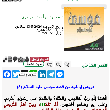
د. محمود بن أحمد الدوسري
تاريخ الإضافة:
13/5/2026 ميلادي -
28/11/1447 هجري
الزيارات:
7591
بدون تشكيل
ebook
Twitter
WhatsApp
X
LinkedIn
Telegram
Messenger
دروس إيمانية من قصة موسى عليه السلام (5)
الْحَمْدُ لِلَّهِ رَبِّ الْعَالَمِينَ، وَالصَّلَاةُ وَالسَّلَامُ عَلَى رَسُولِهِ الْكَرِيمِ،
وَعَلَى آلِهِ وَصَحْبِهِ أَجْمَعِينَ.
أَمَّا بَعْدُ
[1]
:
وَمِنْ أَهَمِّ الدُّرُوسِ