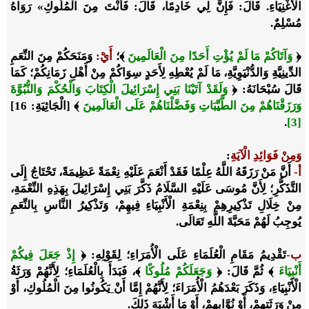
الْأَغْنِيَاءِ. قَالَ: فَإِنَّ لِي خَادِمًا، قَالَ: فَأَنْتَ مِنَ الْمُلُوكِ» رَوَاهُ
مُسْلِمٌ.
﴿
وَآتَاكُمْ مَا لَمْ يُؤْتِ أَحَدًا مِنَ الْعَالَمِينَ
﴾؛
أَيْ
:
وَمَنَحَكُمْ مِنَ النِّعَمِ
الدِّينِيَّةِ وَالدُّنْيَوِيَّةِ، مَا لَمْ يُعْطِهِ لِأَحَدٍ سِوَاكُمْ مِنْ أَهْلِ زَمَانِكُمْ؛ كَمَا
قَالَ سُبْحَانَهُ: ﴿
وَلَقَدْ آتَيْنَا بَنِي إِسْرَائِيلَ الْكِتَابَ وَالْحُكْمَ وَالنُّبُوَّةَ
وَرَزَقْنَاهُمْ مِنَ الطَّيِّبَاتِ وَفَضَّلْنَاهُمْ عَلَى الْعَالَمِينَ
﴾ [الْجَاثِيَةِ: 16]
.
[3]
وَمِنْ فَوَائِدِ الْآيَةِ
:
أ-
أَنَّ مَنْ رَزَقَهُ اللَّهُ عِلْمًا فَقَدْ أَنْعَمَ عَلَيْهِ نِعْمَةً عَظِيمَةً، تَحْتَاجُ إِلَى
التَّذَكُّرِ؛ لِأَنَّ مُوسَى عَلَيْهِ السَّلَامُ ذَكَّرَ بَنِي إِسْرَائِيلَ بِهَذِهِ النِّعْمَةِ،
مِنْ خِلَالِ تَذْكِيرِهِمْ بِنِعْمَةِ الْأَنْبِيَاءِ فِيهِمْ، وَتَذْكِيرُ النَّاسِ بِالنِّعَمِ
يُوجِبُ لَهُمْ مَحَبَّةَ اللَّهِ تَعَالَى.
ب-
تَقْدِيمُ مَقَامِ الْعُلَمَاءِ عَلَى الْأُمَرَاءِ؛ لِقَوْلِهِ: ﴿
إِذْ جَعَلَ فِيكُمْ
أَنْبِيَاءَ
﴾ ثُمَّ قَالَ: ﴿
وَجَعَلَكُمْ مُلُوكًا
﴾، فَبَدَأَ بِالْعُلَمَاءِ؛ لِأَنَّهُمْ وَرَثَةُ
الْأَنْبِيَاءِ، وَذَكَرَ بَعْدَهُمُ الْأُمَرَاءَ؛ لِأَنَّهُمْ إِمَّا أَنْ
يَكُونُوا مِنَ الْمُلُوكِ، أَوْ
مِنْ وَرَثَتِهِمْ، أَوْ نُوَّابِهِمْ، أَوْ مَا أَشْبَهَ ذَلِكَ.