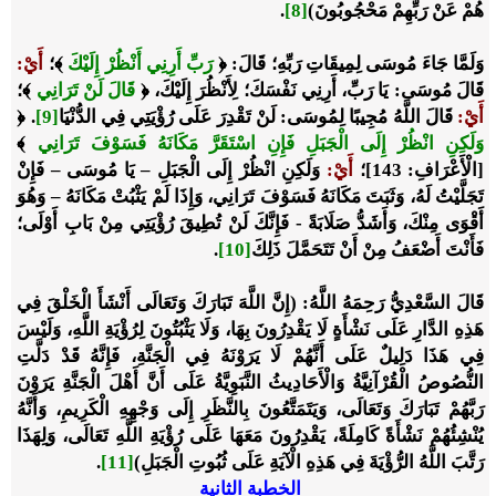
هُمْ عَنْ رَبِّهِمْ مَحْجُوبُونَ)
[8]
.
وَلَمَّا جَاءَ مُوسَى لِمِيقَاتِ رَبِّهِ؛ قَالَ: ﴿
رَبِّ أَرِنِي أَنْظُرْ إِلَيْكَ
﴾
؛
أَيْ
:
قَالَ مُوسَى: يَا رَبِّ، أَرِنِي نَفْسَكَ؛ لِأَنْظُرَ إِلَيْكَ، ﴿
قَالَ لَنْ تَرَانِي
﴾؛
أَيْ
:
قَالَ اللَّهُ مُجِيبًا لِمُوسَى: لَنْ تَقْدِرَ عَلَى رُؤْيَتِي فِي الدُّنْيَا
[9]
. ﴿
وَلَكِنِ انْظُرْ إِلَى الْجَبَلِ فَإِنِ اسْتَقَرَّ مَكَانَهُ فَسَوْفَ تَرَانِي
﴾
[الْأَعْرَافِ: 143]؛
أَيْ
:
وَلَكِنِ انْظُرْ إِلَى الْجَبَلِ – يَا مُوسَى – فَإِنْ
تَجَلَّيْتُ لَهُ، وَثَبَتَ مَكَانَهُ فَسَوْفَ تَرَانِي، وَإِذَا لَمْ يَثْبُتْ مَكَانَهُ – وَهُوَ
أَقْوَى مِنْكَ، وَأَشَدُّ صَلَابَةً - فَإِنَّكَ لَنْ تُطِيقَ رُؤْيَتِي مِنْ بَابِ أَوْلَى؛
فَأَنْتَ أَضْعَفُ مِنْ أَنْ تَتَحَمَّلَ ذَلِكَ
[10]
.
قَالَ السَّعْدِيُّ رَحِمَهُ اللَّهُ: (إِنَّ اللَّهَ تَبَارَكَ وَتَعَالَى أَنْشَأَ الْخَلْقَ فِي
هَذِهِ الدَّارِ عَلَى نَشْأَةٍ لَا يَقْدِرُونَ بِهَا، وَلَا يَثْبُتُونَ لِرُؤْيَةِ اللَّهِ، وَلَيْسَ
فِي هَذَا دَلِيلٌ عَلَى أَنَّهُمْ لَا يَرَوْنَهُ فِي الْجَنَّةِ، فَإِنَّهُ قَدْ دَلَّتِ
النُّصُوصُ الْقُرْآنِيَّةُ وَالْأَحَادِيثُ النَّبَوِيَّةُ عَلَى أَنَّ أَهْلَ الْجَنَّةِ يَرَوْنَ
رَبَّهُمْ تَبَارَكَ وَتَعَالَى، وَيَتَمَتَّعُونَ بِالنَّظَرِ إِلَى وَجْهِهِ الْكَرِيمِ، وَأَنَّهُ
يُنْشِئُهُمْ نَشْأَةً كَامِلَةً، يَقْدِرُونَ مَعَهَا عَلَى رُؤْيَةِ اللَّهِ تَعَالَى، وَلِهَذَا
رَتَّبَ اللَّهُ الرُّؤْيَةَ فِي هَذِهِ الْآيَةِ عَلَى ثُبُوتِ الْجَبَلِ)
[11]
.
الخطبة الثانية